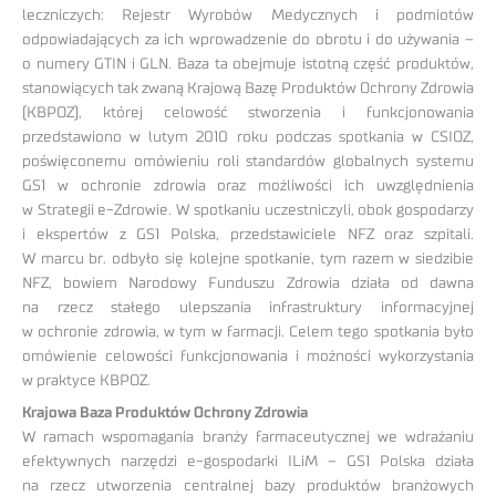
leczniczych: Rejestr Wyrobów Medycznych i podmiotów
odpowiadających za ich wprowadzenie do obrotu i do używania –
o numery GTIN i GLN. Baza ta obejmuje istotną część produktów,
stanowiących tak zwaną Krajową Bazę Produktów Ochrony Zdrowia
(KBPOZ), której celowość stworzenia i funkcjonowania
przedstawiono w lutym 2010 roku podczas spotkania w CSIOZ,
poświęconemu omówieniu roli standardów globalnych systemu
GS1 w ochronie zdrowia oraz możliwości ich uwzględnienia
w Strategii e-Zdrowie. W spotkaniu uczestniczyli, obok gospodarzy
i ekspertów z GS1 Polska, przedstawiciele NFZ oraz szpitali.
W marcu br. odbyło się kolejne spotkanie, tym razem w siedzibie
NFZ, bowiem Narodowy Funduszu Zdrowia działa od dawna
na rzecz stałego ulepszania infrastruktury informacyjnej
w ochronie zdrowia, w tym w farmacji. Celem tego spotkania było
omówienie celowości funkcjonowania i możności wykorzystania
w praktyce KBPOZ.
Krajowa Baza Produktów Ochrony Zdrowia
W ramach wspomagania branży farmaceutycznej we wdrażaniu
efektywnych narzędzi e-gospodarki ILiM – GS1 Polska działa
na rzecz utworzenia centralnej bazy produktów branżowych