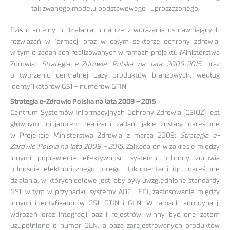
tak zwanego modelu podstawowego i uproszczonego.
Dziś o kolejnych działaniach na rzecz wdrażania usprawniających
rozwiązań w farmacji oraz w całym sektorze ochrony zdrowia,
w tym o zadaniach realizowanych w ramach projektu Ministerstwa
Zdrowia:
Strategia e-Zdrowie Polska na lata 2009-2015
oraz
o tworzeniu centralnej bazy produktów branżowych, według
identyfikatorów GS1 – numerów GTIN.
Strategia e-Zdrowie Polska na lata 2009 – 2015
Centrum Systemów Informacyjnych Ochrony Zdrowia (CSIOZ) jest
głównym inicjatorem realizacji zadań, jakie zostały określone
w Projekcie Ministerstwa Zdrowia z marca 2009:
Strategia e-
Zdrowie Polska na lata 2009 – 2015
. Zakłada on w zakresie między
innymi poprawienie efektywności systemu ochrony zdrowia
odnośnie elektronicznego obiegu dokumentacji itp., określone
działania, w których celowe jest, aby były uwzględnione standardy
GS1, w tym w przypadku systemy ADC i EDI, zastosowanie między
innymi identyfikatorów GS1: GTIN i GLN. W ramach koordynacji
wdrożeń oraz integracji baz i rejestrów, winny być one zatem
uzupełnione o numer GLN, a baza zarejestrowanych produktów