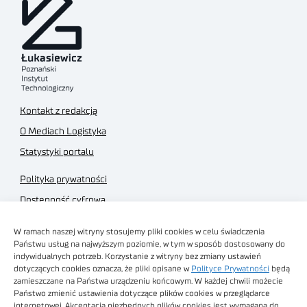
Kontakt z redakcją
O Mediach Logistyka
Statystyki portalu
Polityka prywatności
Dostępność cyfrowa
Regulamin Portalu
W ramach naszej witryny stosujemy pliki cookies w celu świadczenia
Regulamin sklepu
Państwu usług na najwyższym poziomie, w tym w sposób dostosowany do
indywidualnych potrzeb. Korzystanie z witryny bez zmiany ustawień
dotyczących cookies oznacza, że pliki opisane w
Polityce Prywatności
będą
zamieszczane na Państwa urządzeniu końcowym. W każdej chwili możecie
Państwo zmienić ustawienia dotyczące plików cookies w przeglądarce
internetowej. Akceptacja niezbędnych plików cookies jest wymagana do