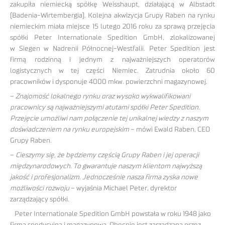
zakupiła niemiecką spółkę Weisshaupt, działającą w Albstadt
(Badenia-Wirtembergia). Kolejna akwizycja Grupy Raben na rynku
niemieckim miała miejsce 15 lutego 2016 roku za sprawą przejęcia
spółki Peter Internationale Spedition GmbH, zlokalizowanej
w Siegen w Nadrenii Północnej-Westfalii. Peter Spedition jest
firmą rodzinną i jednym z najważniejszych operatorów
logistycznych w tej części Niemiec. Zatrudnia około 60
pracowników i dysponuje 4000 mkw. powierzchni magazynowej.
–
Znajomość lokalnego rynku oraz wysoko wykwalifikowani
pracownicy są najważniejszymi atutami spółki Peter Spedition.
Przejęcie umożliwi nam połączenie tej unikalnej wiedzy z naszym
doświadczeniem na rynku europejskim
– mówi Ewald Raben, CEO
Grupy Raben.
–
Cieszymy się, że będziemy częścią Grupy Raben i jej operacji
międzynarodowych. To gwarantuje naszym klientom najwyższą
jakość i profesjonalizm. Jednocześnie nasza firma zyska nowe
możliwości rozwoju
– wyjaśnia Michael Peter, dyrektor
zarządzający spółki.
Peter Internationale Spedition GmbH powstała w roku 1948 jako
firma spedycyjna i magazynowa. Obecnie jest zarządzana przez