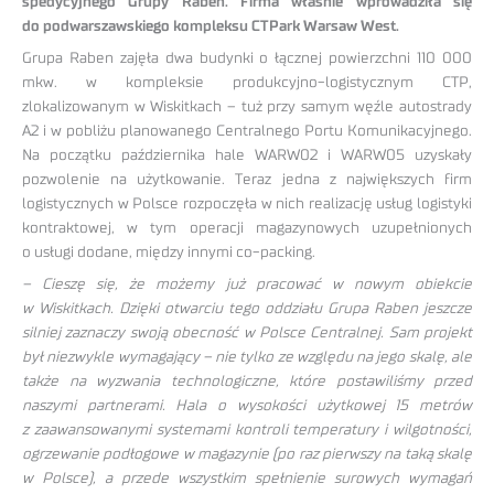
spedycyjnego Grupy Raben. Firma właśnie wprowadziła się
do podwarszawskiego kompleksu CTPark Warsaw West.
Grupa Raben zajęła dwa budynki o łącznej powierzchni 110 000
mkw. w kompleksie produkcyjno-logistycznym CTP,
zlokalizowanym w Wiskitkach – tuż przy samym węźle autostrady
A2 i w pobliżu planowanego Centralnego Portu Komunikacyjnego.
Na początku października hale WARW02 i WARW05 uzyskały
pozwolenie na użytkowanie. Teraz jedna z największych firm
logistycznych w Polsce rozpoczęła w nich realizację usług logistyki
kontraktowej, w tym operacji magazynowych uzupełnionych
o usługi dodane, między innymi co-packing.
– Cieszę się, że możemy już pracować w nowym obiekcie
w Wiskitkach. Dzięki otwarciu tego oddziału Grupa Raben jeszcze
silniej zaznaczy swoją obecność w Polsce Centralnej. Sam projekt
był niezwykle wymagający – nie tylko ze względu na jego skalę, ale
także na wyzwania technologiczne, które postawiliśmy przed
naszymi partnerami. Hala o wysokości użytkowej 15 metrów
z zaawansowanymi systemami kontroli temperatury i wilgotności,
ogrzewanie podłogowe w magazynie (po raz pierwszy na taką skalę
w Polsce), a przede wszystkim spełnienie surowych wymagań