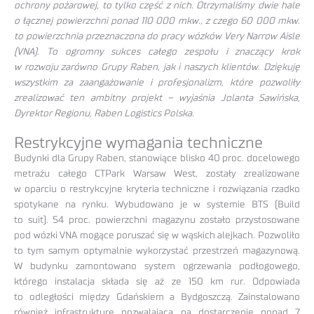
ochrony pożarowej, to tylko część z nich. Otrzymaliśmy dwie hale
o łącznej powierzchni ponad 110 000 mkw., z czego 60 000 mkw.
to powierzchnia przeznaczona do pracy wózków Very Narrow Aisle
(VNA). To ogromny sukces całego zespołu i znaczący krok
w rozwoju zarówno Grupy Raben, jak i naszych klientów. Dziękuję
wszystkim za zaangażowanie i profesjonalizm, które pozwoliły
zrealizować ten ambitny projekt – wyjaśnia Jolanta Sawińska,
Dyrektor Regionu, Raben Logistics Polska.
Restrykcyjne wymagania techniczne
Budynki dla Grupy Raben, stanowiące blisko 40 proc. docelowego
metrażu całego CTPark Warsaw West, zostały zrealizowane
w oparciu o restrykcyjne kryteria techniczne i rozwiązania rzadko
spotykane na rynku. Wybudowano je w systemie BTS (Build
to suit). 54 proc. powierzchni magazynu zostało przystosowane
pod wózki VNA mogące poruszać się w wąskich alejkach. Pozwoliło
to tym samym optymalnie wykorzystać przestrzeń magazynową.
W budynku zamontowano system ogrzewania podłogowego,
którego instalacja składa się aż ze 150 km rur. Odpowiada
to odległości między Gdańskiem a Bydgoszczą. Zainstalowano
również infrastrukturę pozwalającą na dostarczenie ponad 7