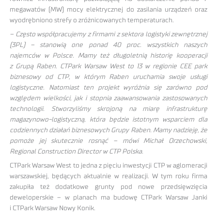
megawatów (MW) mocy elektrycznej do zasilania urządzeń oraz
wyodrębniono strefy o zróżnicowanych temperaturach.
– Często współpracujemy z firmami z sektora logistyki zewnętrznej
(3PL) – stanowią one ponad 40 proc. wszystkich naszych
najemców w Polsce. Mamy też długoletnią historię kooperacji
z Grupą Raben. CTPark Warsaw West to 13 w regionie CEE park
biznesowy od CTP, w którym Raben uruchamia swoje usługi
logistyczne. Natomiast ten projekt wyróżnia się zarówno pod
względem wielkości, jak i stopnia zaawansowania zastosowanych
technologii. Stworzyliśmy skrojoną na miarę infrastrukturę
magazynowo-logistyczną, która będzie istotnym wsparciem dla
codziennych działań biznesowych Grupy Raben. Mamy nadzieję, że
pomoże jej skutecznie rosnąć – mówi Michał Orzechowski,
Regional Construction Director w CTP Polska.
CTPark Warsaw West to jedna z pięciu inwestycji CTP w aglomeracji
warszawskiej, będących aktualnie w realizacji. W tym roku firma
zakupiła też dodatkowe grunty pod nowe przedsięwzięcia
deweloperskie – w planach ma budowę CTPark Warsaw Janki
i CTPark Warsaw Nowy Konik.