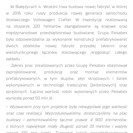
W Białężycach k. Wrześni trwa budowa nowej fabryki, w której
w 2016 roku ruszy produkcja nowej generacji samochodu
dostawczego Volkswagen Crafter. W inwestycję realizowaną
na obszarze 220 hektarów zaangażowane są krajowe oraz
międzynarodowe przedsiębiorstwa budowlane. Grupa Pekabex
była odpowiedzialna za wykonanie konstrukcji prefabrykowanej
dwóch obiektów nowej fabryki: przyszłej lakierni oraz
wielofunkcyjnego łącznika, stanowiącego „kręgosłup” całego
zakładu.
Zakres prac zrealizowanych przez Grupę Pekabex obejmował
zaprojektowanie, produkcję oraz montaż elementów
prefabrykowanych, w tym słupów, płyt stropowych i belek
wykonywanych w technologii tradycyjnej (żelbetowych) oraz
sprężonych. Łączna wartość robót wykonanych przez Pekabex
wyniosła ponad 50 mln zł.
–
Wyzwaniem przy tym projekcie była niewątpliwie jego wielkość
oraz czas realizacji. Wyprodukowaliśmy, dostarczyliśmy na plac
budowy i zamontowaliśmy łącznie prawie 4 900 elementów,
z których największe miały długość ponad 33 metrów i ważyły
ponad 100 ton każda. Transport takich ponadgabarytowych