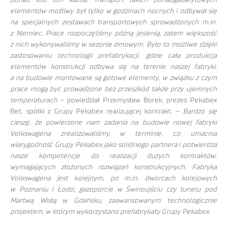
elementów możliwy był tylko w godzinach nocnych i odbywał się
na specjalnych zestawach transportowych sprowadzonych m.in.
z Niemiec. Prace rozpoczęliśmy późną jesienią, zatem większość
z nich wykonywaliśmy w sezonie zimowym. Było to możliwe dzięki
zastosowaniu technologii prefabrykacji, gdzie cała produkcja
elementów konstrukcji odbywa się na terenie naszej fabryki,
a na budowie montowane są gotowe elementy, w związku z czym
prace mogą być prowadzone bez przeszkód także przy ujemnych
temperaturach
– powiedział Przemysław Borek, prezes Pekabex
Bet, spółki z Grupy Pekabex realizującej kontrakt. –
Bardzo się
cieszę, że powierzone nam zadania na budowie nowej fabryki
Volkswagena zrealizowaliśmy w terminie, co umacnia
wiarygodność Grupy Pekabex jako solidnego partnera i potwierdza
nasze kompetencje do realizacji dużych kontraktów,
wymagających złożonych rozwiązań konstrukcyjnych. Fabryka
Volkswagena jest kolejnym, po m.in. dworcach kolejowych
w Poznaniu i Łodzi, gazoporcie w Świnoujściu czy tunelu pod
Martwą Wisłą w Gdańsku, zaawansowanym technologicznie
projektem, w którym wykorzystano prefabrykaty Grupy Pekabex
.