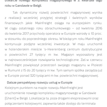
otwarcie nowego kompleksu magazynowego w 3. kwartale tego
roku w Gandawie w Belgii.
Tak dynamiczny rozwój powierzchni magazynowej wynika
z realizacji wcześniej przyjętej strategii i świetnych wyników
finansowych jakie Mainfreight osiąga na europejskim rynku.
W ciągu ostatniego roku obrachunkowego – od kwietnia 2016
do kwietnia 2017 przychody operatora w Europie wzrosły o 10 proc.
w stosunku do poprzedniego okresu. W bieżącym roku Mainfreight
kontynuuje podjęte wcześniej inwestycje. W maju uruchomił
w holenderskim mieście ‘s-Heerenberg centrum dystrybucyjne
o powierzchni 27 tysięcy m kw. Magazyn wyposażony jest
w najnowocześniejsze rozwiązania technologiczne. Zaś w czerwcu
Mainfreight powiększył przestrzeń swojego magazynu w Ploiesti
w Rumunii z 15 do 20 tysięcy m kw. Tym samym spółka zarządza już
w Europie ponad 320 tysiącami m kw. powierzchni magazynowej.
Dalsze perspektywy rozwoju usług w Europie
Kolejnym punktem na mapie rozwoju Mainfreight jest
uruchomienie nowego kompleksu magazynowego w Gandawie
(Ghent) w Belgii. Lokalizacja ta, poza drogami ekspresowymi oraz
połączeniami kolejowymi, zapewnia także dostęp do terminala