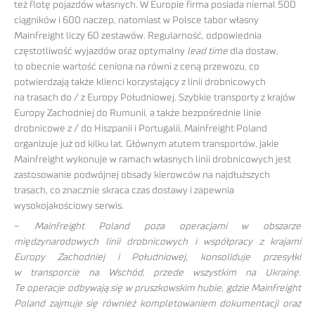
też flotę pojazdów własnych. W Europie firma posiada niemal 500
ciągników i 600 naczep, natomiast w Polsce tabor własny
Mainfreight liczy 60 zestawów. Regularność, odpowiednia
częstotliwość wyjazdów oraz optymalny
lead time
dla dostaw,
to obecnie wartość ceniona na równi z ceną przewozu, co
potwierdzają także klienci korzystający z linii drobnicowych
na trasach do / z Europy Południowej. Szybkie transporty z krajów
Europy Zachodniej do Rumunii, a także bezpośrednie linie
drobnicowe z / do Hiszpanii i Portugalii, Mainfreight Poland
organizuje już od kilku lat. Głównym atutem transportów, jakie
Mainfreight wykonuje w ramach własnych linii drobnicowych jest
zastosowanie podwójnej obsady kierowców na najdłuższych
trasach, co znacznie skraca czas dostawy i zapewnia
wysokojakościowy serwis.
–
Mainfreight Poland poza operacjami w obszarze
międzynarodowych linii drobnicowych i współpracy z krajami
Europy Zachodniej i Południowej, konsoliduje przesyłki
w transporcie na Wschód, przede wszystkim na Ukrainę.
Te operacje odbywają się w pruszkowskim hubie, gdzie Mainfreight
Poland zajmuje się również kompletowaniem dokumentacji oraz