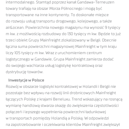
intermodalnego. Stamtąd poprzez kanał Gandawa-Terneuzen
towary trafiają na obszar Morza Północnego i mogą być
transportowane na inne kontynenty. To doskonałe miejsce
do rozwoju usług transportu drogowego, kolejowego, a także
air&ocean. Powierzchnia nowego magazynu ma wynosić 9 tysięcy
m kw. z możliwością rozbudowy do 130 tysięcy m kw. Będzie to już
trzeci obiekt Grupy Mainfreight zlokalizowany w Belgii. Obecnie
łączna suma powierzchni magazynowej Mainfreight w tym kraju
liczy 105 tysięcy m kw. Wraz z uruchomieniem centrum
logistycznego w Gandawie, Grupa Mainfreight zamierza dodać
do swojego wachlarza usług logistykę kontraktową oraz
dystrybucję towarów.
Inwestycje w Polsce
Rozwój w obszarze logistyki kontraktowej w Holandii i Belgii nie
pozostaje bez wpływu na rozwój linii drobnicowych Mainfreight
łączących Polskę z krajami Beneluxu. Trend wskazujący na rosnącą
wymianę handlową stwarza okazję do zwiększenia częstotliwości
połączeń i lepszego wypełnienia powierzchni ładunkowej
w transportach pomiędzy Holandią a Polską. W odpowiedzi
na zapotrzebowanie i oczekiwania klientów Mainfreight zwiększył