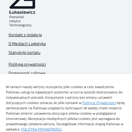
Kontakt z redakcją
O Mediach Logistyka
Statystyki portalu
Polityka prywatności
Dostępność cyfrowa
Regulamin Portalu
W ramach naszej witryny stosujemy pliki cookies w celu świadczenia
Regulamin sklepu
Państwu usług na najwyższym poziomie, w tym w sposób dostosowany do
indywidualnych potrzeb. Korzystanie z witryny bez zmiany ustawień
dotyczących cookies oznacza, że pliki opisane w
Polityce Prywatności
będą
zamieszczane na Państwa urządzeniu końcowym. W każdej chwili możecie
Państwo zmienić ustawienia dotyczące plików cookies w przeglądarce
internetowej. Akceptacja niezbędnych plików cookies jest wymagana do
Obrazy stockowe
prawidłowego działania witryny. Szczegółowe informacje znajdą Państwo w
autorstwa
zakładce:
POLITYKA PRYWATNOŚCI
.