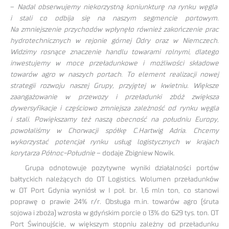
–
Nadal obserwujemy niekorzystną koniunkturę na rynku węgla
i stali co odbija się na naszym segmencie portowym.
Na zmniejszenie przychodów wpłynęło również zakończenie prac
hydrotechnicznych w rejonie górnej Odry oraz w Niemczech.
Widzimy rosnące znaczenie handlu towarami rolnymi, dlatego
inwestujemy w moce przeładunkowe i możliwości składowe
towarów agro w naszych portach. To element realizacji nowej
strategii rozwoju naszej Grupy, przyjętej w kwietniu. Większe
zaangażowanie w przewozy i przeładunki zbóż zwiększa
dywersyfikacje i częściowo zmniejsza zależność od rynku węgla
i stali. Powiększamy też naszą obecność na południu Europy,
powołaliśmy w Chorwacji spółkę C.Hartwig Adria. Chcemy
wykorzystać potencjał rynku usług logistycznych w krajach
korytarza Północ-Południe
– dodaje Zbigniew Nowik.
Grupa odnotowuje pozytywne wyniki działalności portów
bałtyckich należących do OT Logistics. Wolumen przeładunków
w OT Port Gdynia wyniósł w I poł. br. 1,6 mln ton, co stanowi
poprawę o prawie 24% r/r. Obsługa m.in. towarów agro (śruta
sojowa i zboża) wzrosła w gdyńskim porcie o 13% do 629 tys. ton. OT
Port Świnoujście, w większym stopniu zależny od przeładunku