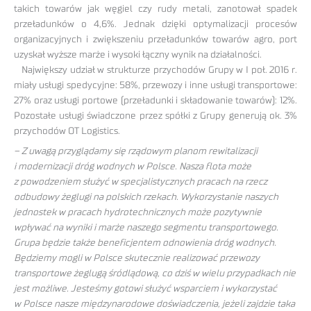
takich towarów jak węgiel czy rudy metali, zanotował spadek
przeładunków o 4,6%. Jednak dzięki optymalizacji procesów
organizacyjnych i zwiększeniu przeładunków towarów agro, port
uzyskał wyższe marże i wysoki łączny wynik na działalności.
Największy udział w strukturze przychodów Grupy w I poł. 2016 r.
miały usługi spedycyjne: 58%, przewozy i inne usługi transportowe:
27% oraz usługi portowe (przeładunki i składowanie towarów): 12%.
Pozostałe usługi świadczone przez spółki z Grupy generują ok. 3%
przychodów OT Logistics.
– Z uwagą przyglądamy się rządowym planom rewitalizacji
i modernizacji dróg wodnych w Polsce. Nasza flota może
z powodzeniem służyć w specjalistycznych pracach na rzecz
odbudowy żeglugi na polskich rzekach. Wykorzystanie naszych
jednostek w pracach hydrotechnicznych może pozytywnie
wpływać na wyniki i marże naszego segmentu transportowego.
Grupa będzie także beneficjentem odnowienia dróg wodnych.
Będziemy mogli w Polsce skutecznie realizować przewozy
transportowe żeglugą śródlądową, co dziś w wielu przypadkach nie
jest możliwe. Jesteśmy gotowi służyć wsparciem i wykorzystać
w Polsce nasze międzynarodowe doświadczenia, jeżeli zajdzie taka