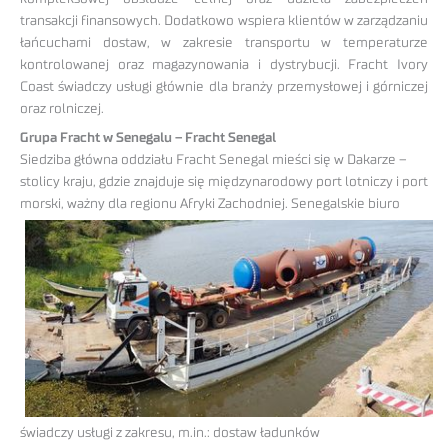
transakcji finansowych. Dodatkowo wspiera klientów w zarządzaniu
łańcuchami dostaw, w zakresie transportu w temperaturze
kontrolowanej oraz magazynowania i dystrybucji. Fracht Ivory
Coast świadczy usługi głównie dla branży przemysłowej i górniczej
oraz rolniczej.
Grupa Fracht w Senegalu – Fracht Senegal
Siedziba główna oddziału Fracht Senegal mieści się w Dakarze –
stolicy kraju, gdzie znajduje się międzynarodowy port lotniczy i port
morski, ważny dla regionu Afryki Zachodniej. Senegalskie biuro
świadczy usługi z zakresu, m.in.: dostaw ładunków