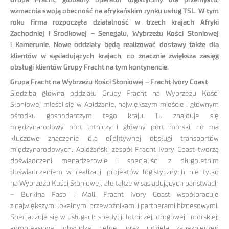
Grupa Fracht, globalny operator logistyczny dla przemysłu,
wzmacnia swoją obecność na afrykańskim rynku usług TSL. W tym
roku firma rozpoczęła działalność w trzech krajach Afryki
Zachodniej i Środkowej – Senegalu, Wybrzeżu Kości Słoniowej
i Kamerunie. Nowe oddziały będą realizować dostawy także dla
klientów w sąsiadujących krajach, co znacznie zwiększa zasięg
obsługi klientów Grupy Fracht na tym kontynencie.
Grupa Fracht na Wybrzeżu Kości Słoniowej – Fracht Ivory Coast
Siedziba główna oddziału Grupy Fracht na Wybrzeżu Kości
Słoniowej mieści się w Abidżanie, największym mieście i głównym
ośrodku gospodarczym tego kraju. Tu znajduje się
międzynarodowy port lotniczy i główny port morski, co ma
kluczowe znaczenie dla efektywnej obsługi transportów
międzynarodowych. Abidżański zespół Fracht Ivory Coast tworzą
doświadczeni menadżerowie i specjaliści z długoletnim
doświadczeniem w realizacji projektów logistycznych nie tylko
na Wybrzeżu Kości Słoniowej, ale także w sąsiadujących państwach
– Burkina Faso i Mali. Fracht Ivory Coast współpracuje
z największymi lokalnymi przewoźnikami i partnerami biznesowymi.
Specjalizuje się w usługach spedycji lotniczej, drogowej i morskiej;
kompleksowej obsłudze celnej oraz udziela zabezpieczeń