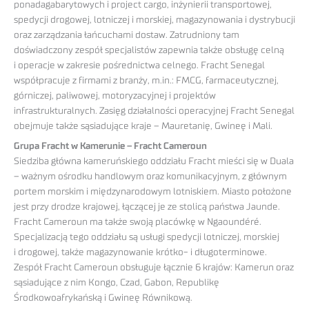
ponadagabarytowych i project cargo, inżynierii transportowej,
spedycji drogowej, lotniczej i morskiej, magazynowania i dystrybucji
oraz zarządzania łańcuchami dostaw. Zatrudniony tam
doświadczony zespół specjalistów zapewnia także obsługę celną
i operacje w zakresie pośrednictwa celnego. Fracht Senegal
współpracuje z firmami z branży, m.in.: FMCG, farmaceutycznej,
górniczej, paliwowej, motoryzacyjnej i projektów
infrastrukturalnych. Zasięg działalności operacyjnej Fracht Senegal
obejmuje także sąsiadujące kraje – Mauretanię, Gwineę i Mali.
Grupa Fracht w Kamerunie – Fracht Cameroun
Siedziba główna kameruńskiego oddziału Fracht mieści się w Duala
– ważnym ośrodku handlowym oraz komunikacyjnym, z głównym
portem morskim i międzynarodowym lotniskiem. Miasto położone
jest przy drodze krajowej, łączącej je ze stolicą państwa Jaunde.
Fracht Cameroun ma także swoją placówkę w Ngaoundéré.
Specjalizacją tego oddziału są usługi spedycji lotniczej, morskiej
i drogowej, także magazynowanie krótko- i długoterminowe.
Zespół Fracht Cameroun obsługuje łącznie 6 krajów: Kamerun oraz
sąsiadujące z nim Kongo, Czad, Gabon, Republikę
Środkowoafrykańską i Gwineę Równikową.