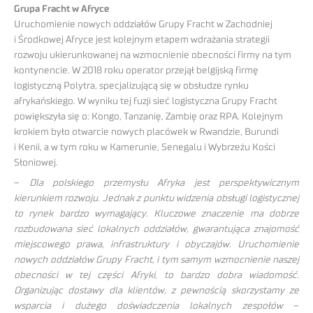
Grupa Fracht w Afryce
Uruchomienie nowych oddziałów Grupy Fracht w Zachodniej
i Środkowej Afryce jest kolejnym etapem wdrażania strategii
rozwoju ukierunkowanej na wzmocnienie obecności firmy na tym
kontynencie. W 2018 roku operator przejął belgijską firmę
logistyczną Polytra, specjalizującą się w obsłudze rynku
afrykańskiego. W wyniku tej fuzji sieć logistyczna Grupy Fracht
powiększyła się o: Kongo, Tanzanię, Zambię oraz RPA. Kolejnym
krokiem było otwarcie nowych placówek w Rwandzie, Burundi
i Kenii, a w tym roku w Kamerunie, Senegalu i Wybrzeżu Kości
Słoniowej.
–
Dla polskiego przemysłu Afryka jest perspektywicznym
kierunkiem rozwoju. Jednak z punktu widzenia obsługi logistycznej
to rynek bardzo wymagający. Kluczowe znaczenie ma dobrze
rozbudowana sieć lokalnych oddziałów, gwarantująca znajomość
miejscowego prawa, infrastruktury i obyczajów. Uruchomienie
nowych oddziałów Grupy Fracht, i tym samym wzmocnienie naszej
obecności w tej części Afryki, to bardzo dobra wiadomość.
Organizując dostawy dla klientów, z pewnością skorzystamy ze
wsparcia i dużego doświadczenia lokalnych zespołów
–