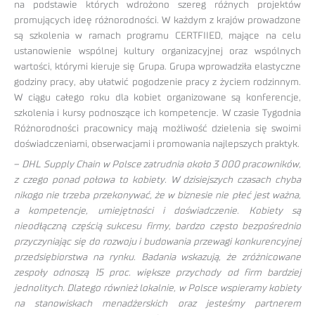
na podstawie których wdrożono szereg różnych projektów
promujących ideę różnorodności. W każdym z krajów prowadzone
są szkolenia w ramach programu CERTFIIED, mające na celu
ustanowienie wspólnej kultury organizacyjnej oraz wspólnych
wartości, którymi kieruje się Grupa. Grupa wprowadziła elastyczne
godziny pracy, aby ułatwić pogodzenie pracy z życiem rodzinnym.
W ciągu całego roku dla kobiet organizowane są konferencje,
szkolenia i kursy podnoszące ich kompetencje. W czasie Tygodnia
Różnorodności pracownicy mają możliwość dzielenia się swoimi
doświadczeniami, obserwacjami i promowania najlepszych praktyk.
–
DHL Supply Chain w Polsce zatrudnia około 3 000 pracowników,
z czego ponad połowa to kobiety. W dzisiejszych czasach chyba
nikogo nie trzeba przekonywać, że w biznesie nie płeć jest ważna,
a kompetencje, umiejętności i doświadczenie. Kobiety są
nieodłączną częścią sukcesu firmy, bardzo często bezpośrednio
przyczyniając się do rozwoju i budowania przewagi konkurencyjnej
przedsiębiorstwa na rynku. Badania wskazują, że zróżnicowane
zespoły odnoszą 15 proc. większe przychody od firm bardziej
jednolitych. Dlatego również lokalnie, w Polsce wspieramy kobiety
na stanowiskach menadżerskich oraz jesteśmy partnerem