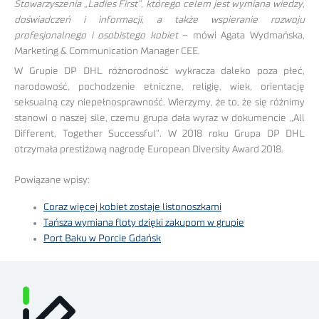
Stowarzyszenia „Ladies First”, którego celem jest wymiana wiedzy,
doświadczeń i informacji, a także wspieranie rozwoju
profesjonalnego i osobistego kobiet
– mówi Agata Wydmańska,
Marketing & Communication Manager CEE.
W Grupie DP DHL różnorodność wykracza daleko poza płeć,
narodowość, pochodzenie etniczne, religię, wiek, orientację
seksualną czy niepełnosprawność. Wierzymy, że to, że się różnimy
stanowi o naszej sile, czemu grupa dała wyraz w dokumencie „All
Different, Together Successful”. W 2018 roku Grupa DP DHL
otrzymała prestiżową nagrodę European Diversity Award 2018.
Powiązane wpisy:
Coraz więcej kobiet zostaje listonoszkami
Tańsza wymiana floty dzięki zakupom w grupie
Port Baku w Porcie Gdańsk