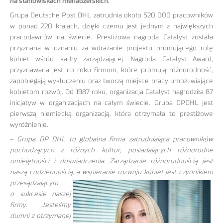
na stanowiskach menadżerskich.
Grupa Deutsche Post DHL zatrudnia około 520 000 pracowników
w ponad 220 krajach, dzięki czemu jest jednym z największych
pracodawców na świecie. Prestiżowa nagroda Catalyst została
przyznana w uznaniu za wdrażanie projektu promującego rolę
kobiet wśród kadry zarządzającej. Nagroda Catalyst Award,
przyznawana jest co roku firmom, które promują różnorodność,
zapobiegają wykluczeniu oraz tworzą miejsce pracy umożliwiające
kobietom rozwój. Od 1987 roku, organizacja Catalyst nagrodziła 87
inicjatyw w organizacjach na całym świecie. Grupa DPDHL jest
pierwszą niemiecką organizacją, która otrzymała to prestiżowe
wyróżnienie.
–
Grupa DP DHL to globalna firma zatrudniająca pracowników
pochodzących z różnych kultur, posiadających różnorodne
umiejętności i doświadczenia. Zarządzanie różnorodnością jest
naszą codziennością, a wspieranie rozwoju kobiet jest
czynnikiem
przesądzającym
o sukcesie naszej
firmy. Jesteśmy
dumni z otrzymanej