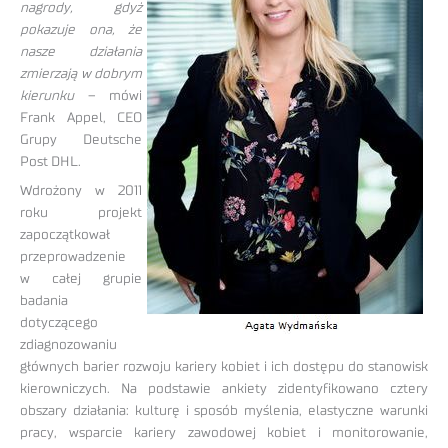
nagrody, gdyż
pokazuje ona, że
nasze działania
zmierzają w dobrym
kierunku
– mówi
Frank Appel, CEO
Grupy Deutsche
Post DHL.
Wdrożony w 2011
roku projekt
zapoczątkował
przeprowadzenie
w całej grupie
badania
dotyczącego
zdiagnozowaniu
głównych barier rozwoju kariery kobiet i ich dostępu do stanowisk
kierowniczych. Na podstawie ankiety zidentyfikowano cztery
obszary działania: kulturę i sposób myślenia, elastyczne warunki
pracy, wsparcie kariery zawodowej kobiet i monitorowanie,