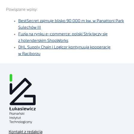
Powiązane wpisy:
BestSecret zajmuje blisko 90 000 m kw. w Panattoni Park
Sulechów III
Fuzja na rynku e-commerce: polski Strix łączy się
z holenderskim ShopWorks
DHL Supply Chain i Logicor kontynuują kooperację
w Raciborzu
Kontakt z redakcją