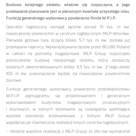
Budowa kolejnego obiektu właśnie się rozpoczyna, a jego
przekazanie planowane jest w pierwszym kwartale przyszłego roku.
Funkcję generalnego wykonawcy powierzono firmie W.P.I.P.
Operator logistyczny wynajął łącznie ponad 15 tys. m kw.
nowoczesnej powierzchni w centrum logistycznym MLP Wrocław.
Pierwsza gotowa hala licząca blisko 5,7 tys. m kw. została już
przekazana najemcy. Wykorzystywana będzie przez BCUBE Poland
w całości na potrzeby magazynowe. MLP Group rozpoczęło
jednocześnie budowę następnego obiektu, który dostarczy
kolejnych zakontraktowanych blisko 9,5 tys. m kw.. Z tego około
100 m kw. przeznaczone będzie na nowoczesne powierzchnie
biurowe.
Funkcje generalnego wykonawcy powierzono przedsiębiorstwu
W.P.I.P. zajmującemu się projektowaniem i generalnym
wykonawstwem budynków magazynowych, produkcyjnych
i biurowych, w których stosowane są rozwiązania spełniające
wysokie standardy środowiskowe, z którym MLP Group
współpracuje również przy realizacji innych centrów logistycznych.
– Kolejna wspólna realizacja z MLP Group to dla nas wyznacznik