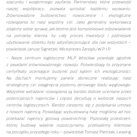
szacunku i wzajemnego zaufania. Partnerstwo, które przewodzi
naszej współpracy, pozwala sprostać każdemu wyzwaniu.
Zrównoważone budownictwo, nowoczesne i ekologiczne
rozwiązania to nasz wspólny cel. Jako generalny wykonawca
zdajemy sobie sprawę, jak istotne jest kompleksowe odpowiadanie
na potrzeby klienta, by cały proces inwestycji i późniejsze
użytkowanie obiektu były satysfakcjonujące dla nas wszystkich
–
powiedział Janusz Signetzki, Wiceprezes Zarządu W.P.I.P
– Nasze centrum logistyczne MLP Wrocław powstaje zgodnie
z zasadami zrównoważonego rozwoju. Potwierdzają to przyznane
certyfikaty oceniające budynki pod kątem ich ekologiczności.
Na dachach montujemy panele słoneczne realizując nasz
strategiczny cel osiągnięcia poziomu zerowego śladu węglowego.
Wszystkie wdrażane rozwiązania są bardzo dobrze oceniane przez
potencjalnych najemców i często decydują o wyborze naszych
centrów logistycznych. Bardzo cieszymy się z podpisania umowy
z nowym najemcą. Posiadając wybudowaną halę mogliśmy ad hoc
przekazać najemcy gotową powierzchnię. Pozostałą przestrzeń,
której budowę właśnie rozpoczynamy, przekażemy klientowi
na początku przyszłego roku
– powiedział Tomasz Pietrzak, Leasing