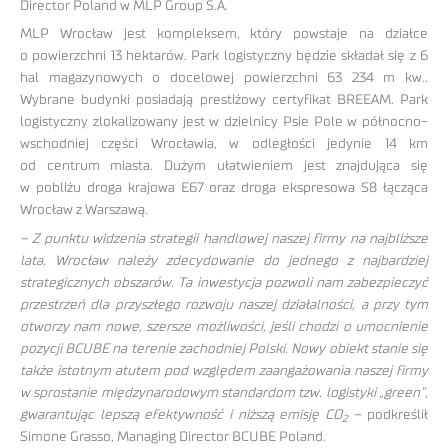
Director Poland w MLP Group S.A.
MLP Wrocław jest kompleksem, który powstaje na działce
o powierzchni 13 hektarów. Park logistyczny będzie składał się z 6
hal magazynowych o docelowej powierzchni 63 234 m kw..
Wybrane budynki posiadają prestiżowy certyfikat BREEAM. Park
logistyczny zlokalizowany jest w dzielnicy Psie Pole w północno-
wschodniej części Wrocławia, w odległości jedynie 14 km
od centrum miasta. Dużym ułatwieniem jest znajdująca się
w pobliżu droga krajowa E67 oraz droga ekspresowa S8 łącząca
Wrocław z Warszawą.
– Z punktu widzenia strategii handlowej naszej firmy na najbliższe
lata, Wrocław należy zdecydowanie do jednego z najbardziej
strategicznych obszarów. Ta inwestycja pozwoli nam zabezpieczyć
przestrzeń dla przyszłego rozwoju naszej działalności, a przy tym
otworzy nam nowe, szersze możliwości, jeśli chodzi o umocnienie
pozycji BCUBE na terenie zachodniej Polski. Nowy obiekt stanie się
także istotnym atutem pod względem zaangażowania naszej firmy
w sprostanie międzynarodowym standardom tzw. logistyki „green”,
gwarantując lepszą efektywność i niższą emisję CO
–
podkreślił
2
Simone Grasso, Managing Director BCUBE Poland.