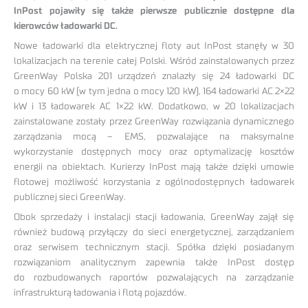
InPost pojawiły się także pierwsze publicznie dostępne dla
kierowców ładowarki DC.
Nowe ładowarki dla elektrycznej floty aut InPost stanęły w 30
lokalizacjach na terenie całej Polski. Wśród zainstalowanych przez
GreenWay Polska 201 urządzeń znalazły się 24 ładowarki DC
o mocy 60 kW (w tym jedna o mocy 120 kW), 164 ładowarki AC 2×22
kW i 13 ładowarek AC 1×22 kW. Dodatkowo, w 20 lokalizacjach
zainstalowane zostały przez GreenWay rozwiązania dynamicznego
zarządzania mocą – EMS, pozwalające na maksymalne
wykorzystanie dostępnych mocy oraz optymalizację kosztów
energii na obiektach. Kurierzy InPost mają także dzięki umowie
flotowej możliwość korzystania z ogólnodostępnych ładowarek
publicznej sieci GreenWay.
Obok sprzedaży i instalacji stacji ładowania, GreenWay zajął się
również budową przyłączy do sieci energetycznej, zarządzaniem
oraz serwisem technicznym stacji. Spółka dzięki posiadanym
rozwiązaniom analitycznym zapewnia także InPost dostęp
do rozbudowanych raportów pozwalających na zarządzanie
infrastrukturą ładowania i flotą pojazdów.