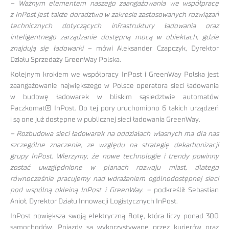
– Ważnym elementem naszego zaangażowania we współpracę
z InPost jest także doradztwo w zakresie zastosowanych rozwiązań
technicznych dotyczących infrastruktury ładowania oraz
inteligentnego zarządzanie dostępną mocą w obiektach, gdzie
znajdują się ładowarki
–
mówi Aleksander Czapczyk, Dyrektor
Działu Sprzedaży GreenWay Polska.
Kolejnym krokiem we współpracy InPost i GreenWay Polska jest
zaangażowanie największego w Polsce operatora sieci ładowania
w budowę ładowarek w bliskim sąsiedztwie automatów
Paczkomat® InPost. Do tej pory uruchomiono 6 takich urządzeń
i są one już dostępne w publicznej sieci ładowania GreenWay.
–
Rozbudowa sieci ładowarek na oddziałach własnych ma dla nas
szczególne znaczenie, ze względu na strategię dekarbonizacji
grupy InPost. Wierzymy, że nowe technologie i trendy powinny
zostać uwzględnione w planach rozwoju miast, dlatego
równocześnie pracujemy nad wdrażaniem ogólnodostępnej sieci
pod wspólną okleiną InPost i GreenWay.
–
podkreślił Sebastian
Anioł, Dyrektor Działu Innowacji Logistycznych InPost.
InPost powiększa swoją elektryczną flotę, która liczy ponad 300
samochodów. Pojazdy są wykorzystywane przez kurierów oraz