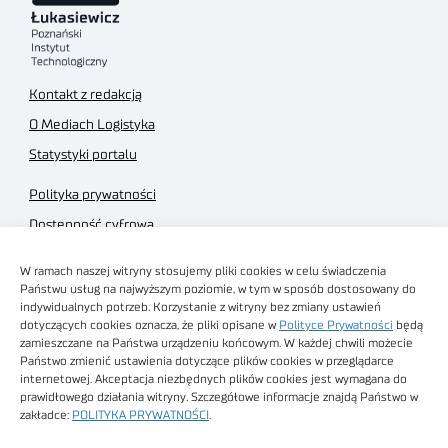
Kontakt z redakcją
O Mediach Logistyka
Statystyki portalu
Polityka prywatności
Dostępność cyfrowa
Regulamin Portalu
W ramach naszej witryny stosujemy pliki cookies w celu świadczenia
Regulamin sklepu
Państwu usług na najwyższym poziomie, w tym w sposób dostosowany do
indywidualnych potrzeb. Korzystanie z witryny bez zmiany ustawień
dotyczących cookies oznacza, że pliki opisane w
Polityce Prywatności
będą
zamieszczane na Państwa urządzeniu końcowym. W każdej chwili możecie
Państwo zmienić ustawienia dotyczące plików cookies w przeglądarce
internetowej. Akceptacja niezbędnych plików cookies jest wymagana do
Obrazy stockowe
prawidłowego działania witryny. Szczegółowe informacje znajdą Państwo w
autorstwa
zakładce:
POLITYKA PRYWATNOŚCI
.