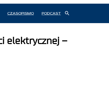
Search
CZASOPISMO
PODCAST
for:
Search Button
 elektrycznej –