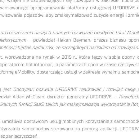
cji wzajemnie uzupełniających się rozwiązań w zakresie mobiln
awansowanego oprogramowania platformy usługowej UFODRIVE e
erwisowania pojazdów, aby zmaksymalizować zużycie energii i zmni
do rozszerzenia naszych udanych rozwiązań Goodyear Total Mobili
elektrycznym
– powiedział Hakan Bayman, prezes biznesu opo
obilności będzie nadal rósł, ze szczególnym naciskiem na rozwiąza
ot, wprowadzona na rynek w 2019 r., która łączy w sobie opony
 operatorom flot informacji o parametrach opon w czasie rzeczywist
ormę eMobility, dostarczając usługi w zakresie wynajmu samochodó
ą jest Goodyear, pozwala UFODRIVE realizować i rozwijać misję
dział Aidan McClean, dyrektor generalny UFODRIVE. –
Rewolucja
ych funkcji SaaS, takich jak maksymalizacja wykorzystania floty,
 umożliwia dostawcom usług mobilnych korzystanie z samochodów 
pożyczalnia samochodów sterowana za pomocą aplikacji. UFODRI
bez zanieczyszczeń.