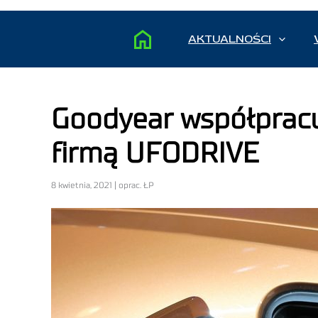
AKTUALNOŚCI
Goodyear współpracuj
firmą UFODRIVE
8 kwietnia, 2021 | oprac. ŁP