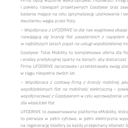
Firmy będą wspólnie wykorzystywać możliwości integra
i pakietu rozwiązań proaktywnych Goodyear oraz za
badania mające na celu optymalizację użytkowania i s
dwutlenku węgla przez floty.
–
Współpraca z UFODRIVE to dla nas wyjątkowa okazja 
rozwijającą się branżę flot pasażerskich z napędem 
w najbliższych latach popyt na usługi współdzielonej m
Goodyear Total Mobility to kompleksowa oferta dla fl
i analizy predykcyjnej oparty na danych, aby dostarczać
Firma UFODRIVE opracowała i przetestowała swoją platf
w ciągu niespełna dwóch lat.
–
Współpraca z czołową firmą z branży mobilnej, jak
współdzielonych flot na mobilność elektryczną
– powie
współpracować z Goodyearem w celu wprowadzenia unikaln
dla właścicieli flot
.
UFODRIVE to zaawansowana platforma eMobility, która
to pierwsza w pełni cyfrowa, w pełni elektryczna wy
na regenerację biosfery za każdy przejechany kilometr 