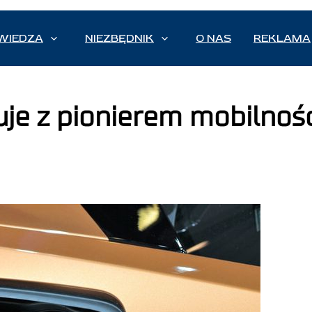
WIEDZA
NIEZBĘDNIK
O NAS
REKLAMA
e z pionierem mobilności