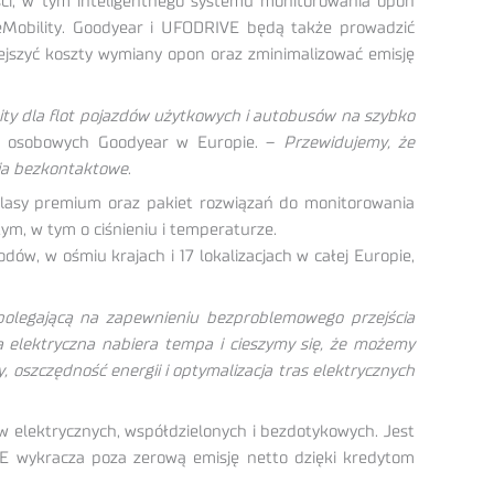
ości, w tym inteligentnego systemu monitorowania opon
Mobility. Goodyear i UFODRIVE będą także prowadzić
ejszyć koszty wymiany opon oraz zminimalizować emisję
ty dla flot pojazdów użytkowych i autobusów na szybko
n osobowych Goodyear w Europie. –
Przewidujemy, że
nia bezkontaktowe
.
 klasy premium oraz pakiet rozwiązań do monitorowania
ym, w tym o ciśnieniu i temperaturze.
w, w ośmiu krajach i 17 lokalizacjach w całej Europie,
 polegającą na zapewnieniu bezproblemowego przejścia
 elektryczna nabiera tempa i cieszymy się, że możemy
 oszczędność energii i optymalizacja tras elektrycznych
elektrycznych, współdzielonych i bezdotykowych. Jest
VE wykracza poza zerową emisję netto dzięki kredytom