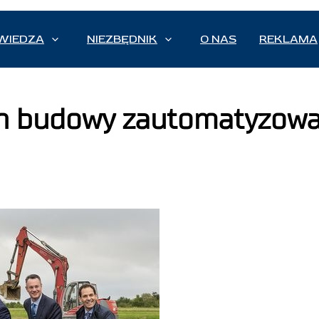
WIEDZA
NIEZBĘDNIK
O NAS
REKLAMA
an budowy zautomatyzow