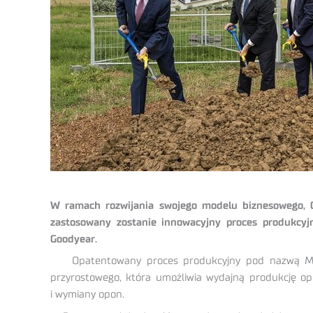
W ramach rozwijania swojego modelu biznesowego, 
zastosowany zostanie innowacyjny proces produkcyj
Goodyear.
Opatentowany proces produkcyjny pod nazwą Mer
przyrostowego, która umożliwia wydajną produkcję op
i wymiany opon.