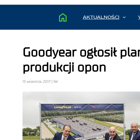
AKTUALNOŚCI
Goodyear ogłosił pl
produkcji opon
15 września, 2017 | IW