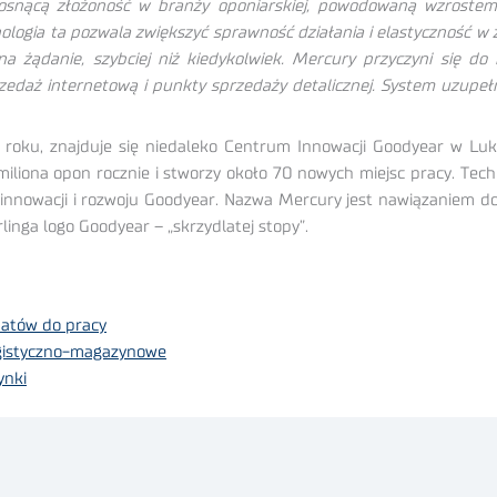
osnącą złożoność w branży oponiarskiej, powodowaną wzrostem
ologia ta pozwala zwiększyć sprawność działania i elastyczność w 
 żądanie, szybciej niż kiedykolwiek. Mercury przyczyni się do
rzedaż internetową i punkty sprzedaży detalicznej. System uzupeł
ku, znajduje się niedaleko Centrum Innowacji Goodyear w Luk
miliona opon rocznie i stworzy około 70 nowych miejsc pracy. Te
 innowacji i rozwoju Goodyear. Nazwa Mercury jest nawiązaniem do 
linga logo Goodyear – „skrzydlatej stopy”.
datów do pracy
ogistyczno-magazynowe
ynki