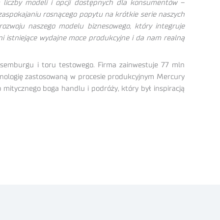
 liczby modeli i opcji dostępnych dla konsumentów
–
zaspokajaniu rosnącego popytu na krótkie serie naszych
 rozwoju naszego modelu biznesowego, który integruje
ni istniejące wydajne moce produkcyjne i da nam realną
semburgu i toru testowego. Firma zainwestuje 77 mln
chnologię zastosowaną w procesie produkcyjnym Mercury
mitycznego boga handlu i podróży, który był inspiracją