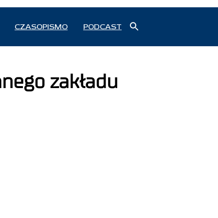
Search
CZASOPISMO
PODCAST
for:
Search Button
anego zakładu