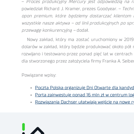
–
Proces produkcyjny Mercury jest odpowiedzią na r
powiedział Richard J. Kramer, prezes Goodyear. –
Techn
opon premium, które będziemy dostarczać klientom na
wszystkie nasze aktywa – od linii produkcyjnych po sp
przewagę konkurencyjną –
dodał.
Nowy zakład, który ma zostać uruchomiony w 2019 ro
dolarów w zakład, który będzie produkować około pół 
rozwijano i testowano przez ponad pięć lat w centrach
dla stworzonego przez założyciela firmy Franka A. Seiber
Powiązane wpisy:
Poczta Polska organizuje Dni Otwarte dla kandy
Porta zainwestuje ponad 16 mln zł w centrum l
Rozwiązania Dachser ułatwiają wejście na nowe r