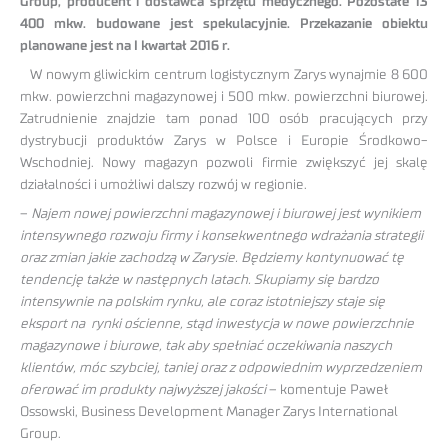
Group, producent i dostawca sprzętu medycznego. Pozostałe 13
400 mkw. budowane jest spekulacyjnie. Przekazanie obiektu
planowane jest na I kwartał 2016 r.
W nowym gliwickim centrum logistycznym Zarys wynajmie 8 600
mkw. powierzchni magazynowej i 500 mkw. powierzchni biurowej.
Zatrudnienie znajdzie tam ponad 100 osób pracujących przy
dystrybucji produktów Zarys w Polsce i Europie Środkowo-
Wschodniej. Nowy magazyn pozwoli firmie zwiększyć jej skalę
działalności i umożliwi dalszy rozwój w regionie.
–
Najem nowej powierzchni magazynowej i biurowej jest wynikiem
intensywnego rozwoju firmy i konsekwentnego wdrażania strategii
oraz zmian jakie zachodzą w Zarysie. Będziemy kontynuować tę
tendencję także w następnych latach. Skupiamy się bardzo
intensywnie na polskim rynku, ale coraz istotniejszy staje się
eksport na rynki ościenne, stąd inwestycja w nowe powierzchnie
magazynowe i biurowe, tak aby spełniać oczekiwania naszych
klientów, móc szybciej, taniej oraz z odpowiednim wyprzedzeniem
oferować im produkty najwyższej jakości
– komentuje Paweł
Ossowski, Business Development Manager Zarys International
Group.