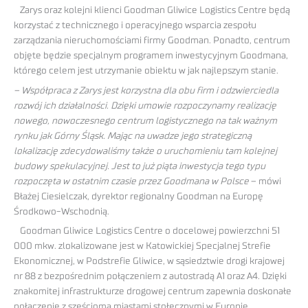
Zarys oraz kolejni klienci Goodman Gliwice Logistics Centre będą
korzystać z technicznego i operacyjnego wsparcia zespołu
zarządzania nieruchomościami firmy Goodman. Ponadto, centrum
objęte będzie specjalnym programem inwestycyjnym Goodmana,
którego celem jest utrzymanie obiektu w jak najlepszym stanie.
– Współpraca z Zarys jest korzystna dla obu firm i odzwierciedla
rozwój ich działalności. Dzięki umowie rozpoczynamy realizację
nowego, nowoczesnego centrum logistycznego na tak ważnym
rynku jak Górny Śląsk. Mając na uwadze jego strategiczną
lokalizację zdecydowaliśmy także o uruchomieniu tam kolejnej
budowy spekulacyjnej. Jest to już piąta inwestycja tego typu
rozpoczęta w ostatnim czasie przez Goodmana w Polsce
– mówi
Błażej Ciesielczak, dyrektor regionalny Goodman na Europę
Środkowo-Wschodnią.
Goodman Gliwice Logistics Centre o docelowej powierzchni 51
000 mkw. zlokalizowane jest w Katowickiej Specjalnej Strefie
Ekonomicznej, w Podstrefie Gliwice, w sąsiedztwie drogi krajowej
nr 88 z bezpośrednim połączeniem z autostradą A1 oraz A4. Dzięki
znakomitej infrastrukturze drogowej centrum zapewnia doskonałe
połączenie z sześcioma miastami stołecznymi w Europie,