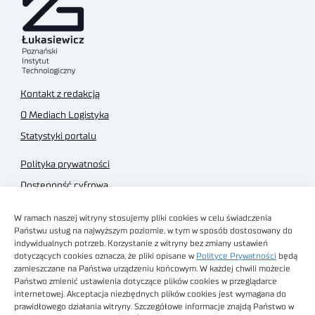
Kontakt z redakcją
O Mediach Logistyka
Statystyki portalu
Polityka prywatności
Dostępność cyfrowa
Regulamin Portalu
W ramach naszej witryny stosujemy pliki cookies w celu świadczenia
Regulamin sklepu
Państwu usług na najwyższym poziomie, w tym w sposób dostosowany do
indywidualnych potrzeb. Korzystanie z witryny bez zmiany ustawień
dotyczących cookies oznacza, że pliki opisane w
Polityce Prywatności
będą
zamieszczane na Państwa urządzeniu końcowym. W każdej chwili możecie
Państwo zmienić ustawienia dotyczące plików cookies w przeglądarce
internetowej. Akceptacja niezbędnych plików cookies jest wymagana do
Obrazy stockowe
prawidłowego działania witryny. Szczegółowe informacje znajdą Państwo w