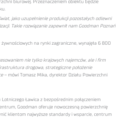
zchni biurowej. Przeznaczeniem obiektu będzie
ku.
iat, jako uzupełnienie produkcji pozostałych odlewni
lizacji. Takie rozwiązanie zapewnił nam Goodman Poznań
 żywnościowych na rynki zagraniczne, wynajęła 6 800
resowaniem nie tylko krajowych najemców, ale i firm
rastruktura drogowa, strategiczne położenie
ce
– mówi Tomasz Mika, dyrektor Działu Powierzchni
tu Lotniczego Ławica z bezpośrednim połączeniem
 centrum, Goodman oferuje nowoczesną powierzchnię
nić klientom najwyższe standardy i wsparcie, centrum