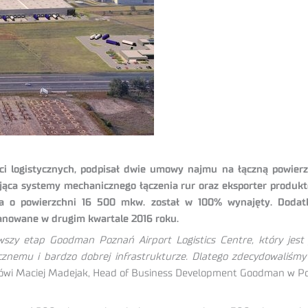
i logistycznych, podpisał dwie umowy najmu na łączną powierz
ująca systemy mechanicznego łączenia rur oraz eksporter produ
 o powierzchni 16 500 mkw. został w 100% wynajęty. Dod
anowane w drugim kwartale 2016 roku.
 etap Goodman Poznań Airport Logistics Centre, który jest j
znemu i bardzo dobrej infrastrukturze. Dlatego zdecydowaliśmy 
wi Maciej Madejak, Head of Business Development Goodman w Po