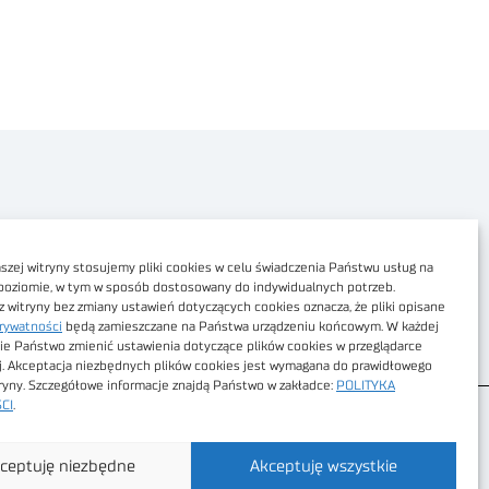
Polityka prywatności
Dostępność cyfrowa
zej witryny stosujemy pliki cookies w celu świadczenia Państwu usług na
poziomie, w tym w sposób dostosowany do indywidualnych potrzeb.
Regulamin Portalu
z witryny bez zmiany ustawień dotyczących cookies oznacza, że pliki opisane
rywatności
będą zamieszczane na Państwa urządzeniu końcowym. W każdej
Regulamin sklepu
ie Państwo zmienić ustawienia dotyczące plików cookies w przeglądarce
j. Akceptacja niezbędnych plików cookies jest wymagana do prawidłowego
tryny. Szczegółowe informacje znajdą Państwo w zakładce:
POLITYKA
CI
.
ceptuję niezbędne
Akceptuję wszystkie