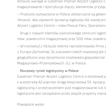
Victaulic wynajął w Goodman Poznań Airport Logistics
magazynowanie i dystrybucja złączy, elementów przyłą
– Produkty wytwarzane w Polsce dostarczane są głównie
Victaulic. Aby zapewnić sprawną logistykę dla naszej 
Airport Logistics Centre
– mówi Pascal Fiers, Operations
Drugi z nowych klientów poznańskiego centrum logistyc
mkw. powierzchni magazynowej oraz 500 mkw. powierzc
–
W transakcji z Victaulic klienta reprezentowała firma
z Europy Zachodniej. Za sukcesem takich inwestycji ja
geograficzne oraz dynamiczne środowisko gospodarcze cz
Magazynowo-Przemysłowych JLL w Polsce.
Kluczowy rynek logistyczny w Polsce
Goodman Poznań Airport Logistics Centre o docelowej 
z autostradą A2 poprzez drogę ekspresową S11, łączą
logistyczną z przeznaczeniem pod magazynowanie lub l
logistyczne jest zarządzane przez zespół property ma
Powiązane wpisy: