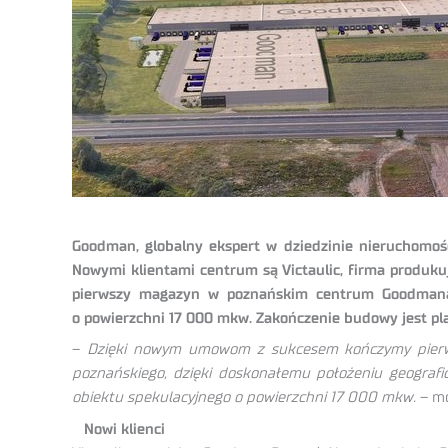
Goodman, globalny ekspert w dziedzinie nieruchomośc
Nowymi klientami centrum są Victaulic, firma produk
pierwszy magazyn w poznańskim centrum Goodmana
o powierzchni 17 000 mkw. Zakończenie budowy jest pl
–
Dzięki nowym umowom z sukcesem kończymy pierwszy
poznańskiego, dzięki doskonałemu położeniu geografic
obiektu spekulacyjnego o powierzchni 17 000 mkw.
– mó
Nowi klienci