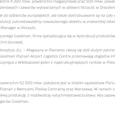
 Centre 4 200 mkw. powierzchni magazynowej oraz 500 mkw. powier
czeniowych i zaworów wytwarzanych w odlewni Victaulic w Drezden
 do odbiorców europejskich, ale także dystrybuowane są na cały św
produkcji, potrzebowaliśmy nowoczesnego obiektu w znakomitej loka
 Manager w Victaulic.
znego Goodman, firma specjalizująca się w dystrybucji produktów
hni biurowej.
 doradcza JLL. – Magazyny w Poznaniu cieszą się dziś dużym zainte
k Goodman Poznań Airport Logistics Centre przemawiają dogodna inf
yniące z Wielkopolski jeden z najatrakcyjniejszych rynków w Pols
powierzchni 52 000 mkw. położone jest w bliskim sąsiedztwie Por
cą Poznań z Niemcami, Polską Centralną oraz Warszawą. W ramach
ekką produkcję, z możliwością natychmiastowej budowy. Aby zapew
nagerów Goodman.