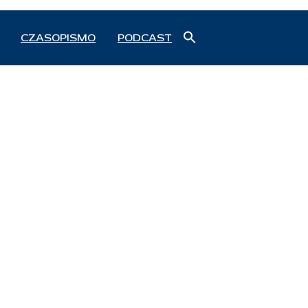
Search
CZASOPISMO
PODCAST
for:
Search Button