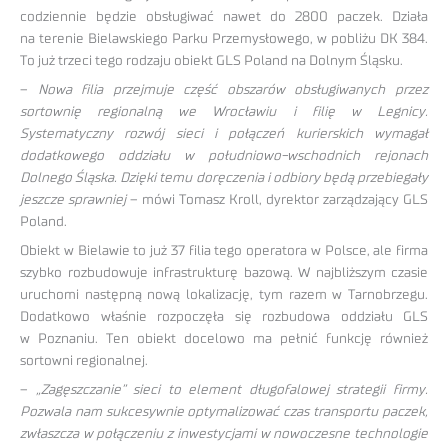
codziennie będzie obsługiwać nawet do 2800 paczek. Działa
na terenie Bielawskiego Parku Przemysłowego, w pobliżu DK 384.
To już trzeci tego rodzaju obiekt GLS Poland na Dolnym Śląsku.
–
Nowa filia przejmuje część obszarów obsługiwanych przez
sortownię regionalną we Wrocławiu i filię w Legnicy.
Systematyczny rozwój sieci i połączeń kurierskich wymagał
dodatkowego oddziału w południowo-wschodnich rejonach
Dolnego Śląska. Dzięki temu doręczenia i odbiory będą przebiegały
jeszcze sprawniej
– mówi Tomasz Kroll, dyrektor zarządzający GLS
Poland.
Obiekt w Bielawie to już 37 filia tego operatora w Polsce, ale firma
szybko rozbudowuje infrastrukturę bazową. W najbliższym czasie
uruchomi następną nową lokalizację, tym razem w Tarnobrzegu.
Dodatkowo właśnie rozpoczęła się rozbudowa oddziału GLS
w Poznaniu. Ten obiekt docelowo ma pełnić funkcję również
sortowni regionalnej.
–
„Zagęszczanie” sieci to element długofalowej strategii firmy.
Pozwala nam sukcesywnie optymalizować czas transportu paczek,
zwłaszcza w połączeniu z inwestycjami w nowoczesne technologie