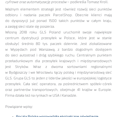
cyfrowe oraz automatyzację procesów
– podkreśla Tomasz Kroll.
Ważnym elementem strategii jest również rozwój sieci punktów
odbioru i nadania paczek ParcelShop. Obecnie klienci mają
do dyspozycji już ponad 1500 takich punktów w całym kraju,
a zasięg sieci stale się poszerza.
Wiosną 2018 roku GLS Poland uruchomił swoje największe
centrum dystrybucji przesyłek w Polsce, które jest w stanie
obsłużyć średnio 80 tys. paczek dziennie. Jest zlokalizowane
w Wypędach pod Warszawą, z bardzo dogodnym dostępem
do sieci autostrad i dróg szybkiego ruchu. Centralnym punktem
przeładunkowym dla przesyłek krajowych i międzynarodowych
jest Stryków. Wraz z dwoma sortowniami regionalnymi
w Bydgoszczy i we Wrocławiu łączy polską i międzynarodową sieć
GLS. Grupa GLS to jeden z liderów jakości w europejskiej logistyce
przesyłek. Cała sieć operatora, za pośrednictwem spółek-córek
oraz partnerów transportowych, obejmuje 41 krajów w Europie.
Firma działa też na rynkach w USA i Kanadzie.
Powiązane wpisy:
Poczta Polska wprowadziła ekologiczne oświetlenie