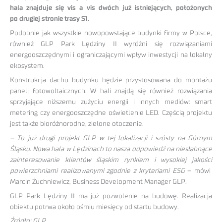
hala znajduje się vis a vis dwóch już istniejących, położonych
po drugiej stronie trasy S1.
Podobnie jak wszystkie nowopowstające budynki firmy w Polsce,
również GLP Park Lędziny II wyróżni się rozwiązaniami
energooszczędnymi i ograniczającymi wpływ inwestycji na lokalny
ekosystem.
Konstrukcja dachu budynku będzie przystosowana do montażu
paneli fotowoltaicznych. W hali znajdą się również rozwiązania
sprzyjające niższemu zużyciu energii i innych mediów: smart
metering czy energooszczędne oświetlenie LED. Częścią projektu
jest także bioróżnorodne, zielone otoczenie.
– To już drugi projekt GLP w tej lokalizacji i szósty na Górnym
Śląsku. Nowa hala w Lędzinach to nasza odpowiedź na niesłabnące
zainteresowanie klientów śląskim rynkiem i wysokiej jakości
powierzchniami realizowanymi zgodnie z kryteriami ESG
– mówi
Marcin Żuchniewicz, Business Development Manager GLP.
GLP Park Lędziny II ma już pozwolenie na budowę. Realizacja
obiektu potrwa około ośmiu miesięcy od startu budowy.
Źródło: GLP