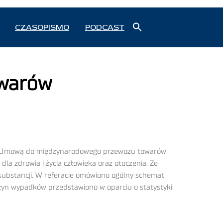
Search
CZASOPISMO
PODCAST
for:
Search Button
owarów
ejską Umową do międzynarodowego przewozu towarów
la zdrowia i życia człowieka oraz otoczenia. Ze
substancji. W referacie omówiono ogólny schemat
yn wypadków przedstawiono w oparciu o statystyki