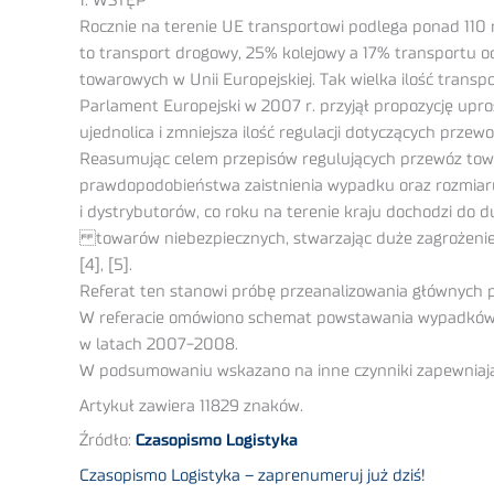
1. WSTĘP
Rocznie na terenie UE transportowi podlega ponad 110 
to transport drogowy, 25% kolejowy a 17% transportu
towarowych w Unii Europejskiej. Tak wielka ilość trans
Parlament Europejski w 2007 r. przyjął propozycję up
ujednolica i zmniejsza ilość regulacji dotyczących prz
Reasumując celem przepisów regulujących przewóz towa
prawdopodobieństwa zaistnienia wypadku oraz rozmia
i dystrybutorów, co roku na terenie kraju dochodzi do d
towarów niebezpiecznych, stwarzając duże zagrożenie 
[4], [5].
Referat ten stanowi próbę przeanalizowania głównych
W referacie omówiono schemat powstawania wypadków 
w latach 2007-2008.
W podsumowaniu wskazano na inne czynniki zapewniają
Artykuł zawiera 11829 znaków.
Źródło:
Czasopismo Logistyka
Czasopismo Logistyka – zaprenumeruj już dziś!