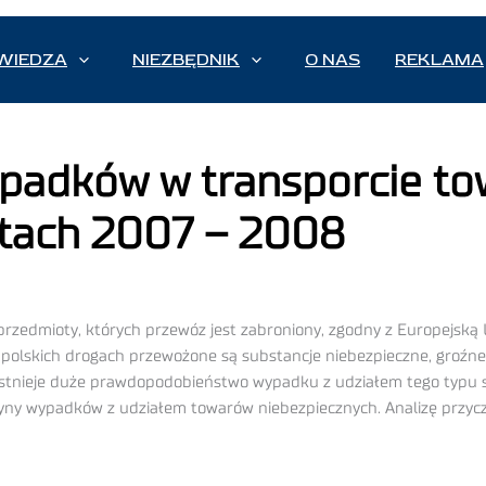
WIEDZA
NIEZBĘDNIK
O NAS
REKLAMA
padków w transporcie t
atach 2007 – 2008
y i przedmioty, których przewóz jest zabroniony, zgodny z Europ
polskich drogach przewożone są substancje niebezpieczne, groźne d
istnieje duże prawdopodobieństwo wypadku z udziałem tego typu 
y wypadków z udziałem towarów niebezpiecznych. Analizę przycz