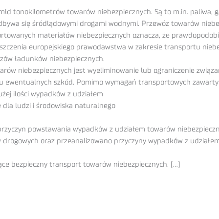
mld tonokilometrów towarów niebezpiecznych. Są to m.in. paliwa, 
 odbywa się śródlądowymi drogami wodnymi. Przewóz towarów nieb
portowanych materiałów niebezpiecznych oznacza, że prawdopodobień
roszczenia europejskiego prawodawstwa w zakresie transportu ni
ewozów ładunków niebezpiecznych.
rów niebezpiecznych jest wyeliminowanie lub ograniczenie związa
ru ewentualnych szkód. Pomimo wymagań transportowych zawarty
użej ilości wypadków z udziałem
dla ludzi i środowiska naturalnego
 przyczyn powstawania wypadków z udziałem towarów niebezpieczn
drogowych oraz przeanalizowano przyczyny wypadków z udziałem
ce bezpieczny transport towarów niebezpiecznych. (…)