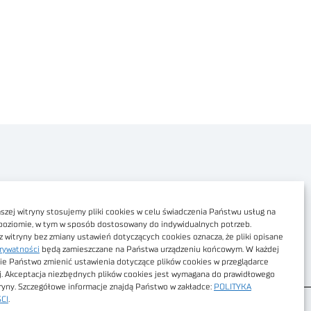
Polityka prywatności
Dostępność cyfrowa
zej witryny stosujemy pliki cookies w celu świadczenia Państwu usług na
poziomie, w tym w sposób dostosowany do indywidualnych potrzeb.
Regulamin Portalu
z witryny bez zmiany ustawień dotyczących cookies oznacza, że pliki opisane
rywatności
będą zamieszczane na Państwa urządzeniu końcowym. W każdej
Regulamin sklepu
ie Państwo zmienić ustawienia dotyczące plików cookies w przeglądarce
j. Akceptacja niezbędnych plików cookies jest wymagana do prawidłowego
tryny. Szczegółowe informacje znajdą Państwo w zakładce:
POLITYKA
CI
.