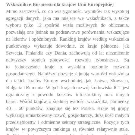
Wskaźniki e-Businessu dla krajów Unii Europejskiej
Mimo zastrzeżeń, co do wiarygodności wyników tak wysokiej
agregacji danych, jaka ma miejsce we wskaźnikach, a także
wyboru tylko 12 spośród wielu możliwych do obliczania,
pozwalają one jednak na podstawowe porównania, wskazujące
na liderów i opóźnionych. Ranking krajów według wskaźnika
punktowego wykazuje dowodnie, że kraje północne, jak
Szwecja, Finlandia czy Dania, zachowują od lat niezmiennie
najwyższy stopień gotowości rozwoju e-businessu. Są
to jednocześnie kraje o wysokim poziomie rozwoju
gospodarczego. Najniższe pozycje zajmują wartości wskaźnika
dla takich krajów Europy wschodniej, jak Łotwa, Słowacja,
Bułgaria i Rumunia. W tych krajach rozwój środowiska ICT jest
ograniczany z powodu kosztów infrastruktury oraz innych
barier. Wśród krajów o średniej wartości wskaźnika, pomiędzy
40 – 60 punktów, znajduje się też Polska. Kraje tej grupy
wykazują umiarkowany rozwój gospodarczy, dużą ilość małych
przedsiębiorstw i odmienne sektory strategiczne. Pozycje tych
krajów w powyższym rankingu są również relatywnie stałe.