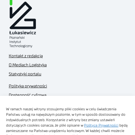
Kontakt z redakcją
O Mediach Logistyka
Statystyki portalu
Polityka prywatności
Dostępność cyfrowa
Regulamin Portalu
W ramach naszej witryny stosujemy pliki cookies w celu świadczenia
Regulamin sklepu
Państwu usług na najwyższym poziomie, w tym w sposób dostosowany do
indywidualnych potrzeb. Korzystanie z witryny bez zmiany ustawień
dotyczących cookies oznacza, że pliki opisane w
Polityce Prywatności
będą
zamieszczane na Państwa urządzeniu końcowym. W każdej chwili możecie