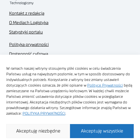
Kontakt z redakcją
O Mediach Logistyka
Statystyki portalu
Polityka prywatności
Dostępność cyfrowa
Regulamin Portalu
W ramach naszej witryny stosujemy pliki cookies w celu świadczenia
Regulamin sklepu
Państwu usług na najwyższym poziomie, w tym w sposób dostosowany do
indywidualnych potrzeb. Korzystanie z witryny bez zmiany ustawień
dotyczących cookies oznacza, że pliki opisane w
Polityce Prywatności
będą
zamieszczane na Państwa urządzeniu końcowym. W każdej chwili możecie
Państwo zmienić ustawienia dotyczące plików cookies w przeglądarce
internetowej. Akceptacja niezbędnych plików cookies jest wymagana do
Obrazy stockowe
prawidłowego działania witryny. Szczegółowe informacje znajdą Państwo w
autorstwa
zakładce:
POLITYKA PRYWATNOŚCI
.
Sieć Badawcza Łukasiewicz - Poznański Instytut
Akceptuję niezbędne
Akceptuję wszystkie
Technologiczny