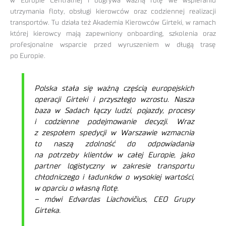
w Europie Centralnej i odgrywa ważną rolę we wspieraniu
utrzymania floty, obsługi kierowców oraz codziennej realizacji
transportów. Tu działa też Akademia Kierowców Girteki, w ramach
której kierowcy mają zapewniony onboarding, szkolenia oraz
profesjonalne wsparcie przed wyruszeniem w długą trasę
po Europie.
Polska stała się ważną częścią europejskich
operacji Girteki i przyszłego wzrostu. Nasza
baza w Sadach łączy ludzi, pojazdy, procesy
i codzienne podejmowanie decyzji. Wraz
z zespołem spedycji w Warszawie wzmacnia
to naszą zdolność do odpowiadania
na potrzeby klientów w całej Europie, jako
partner logistyczny w zakresie transportu
chłodniczego i ładunków o wysokiej wartości,
w oparciu o własną flotę.
– mówi Edvardas Liachovičius, CEO Grupy
Girteka.