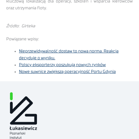
kluczową lokalizacją dla operacji, szkoleń i wsparcia kierowców
oraz utrzymania floty.
Źródło: Girteka
Powiązane wpisy:
Nieprzewidywalność dostaw to nowa norma. Reakcja
decyduje o wyniku.
Polscy eksporterzy poszukują nowych rynków
Nowe suwnice zwiększą operacyjność Portu Gdynia