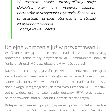
W ostatnim czasie udostępniliśmy opcję
QuickPay, który ma wspierać naszych
partnerów w utrzymaniu płynności finansowej,
umożliwiając szybkie otrzymanie płatności
za wykonane zlecenia.
– dodaje Paweł Stecko.
Kolejne wdrożenia już w przygotowaniu
W Girtece trwają obecnie prace nad dalszą automatyzacją
procesów, także z wykorzystaniem AI, i wdrażaniem nowych
funkcjonalności, które zwiększą efektywność operacji.
Należy do nich integracja z „Project44” – narzędziem, które łączy
się z każdym przewoźnikiem drogowym w ramach sieci Girteki,
zapewniając precyzyjną widoczność, od punktu nadania do miejsca
docelowego. Integracja danych z różnych urządzeń GPS umożliwi
pełną widoczność na całej trasie dostawy (RTV) oraz pozwoli
na raportowanie statusu ładunku w czasie rzeczywistym.
Kolejne wdrożenie, przygotowywane przez Girtekę, będzie
wspierać przewoźników w redukcji pustych przebiegów. Nowa