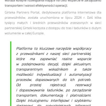
wdraża kolejne rozwiązania mające na celu wsparcie w zarządzaniu
transportem i wzrost efektywności operacji.
Girteka Partners Portal, dedykowana platforma internetowa dla
przewoźników, została uruchomiona w lipcu 2024 r. Dziś kilka
tysięcy małych i średnich przewoźników zrzeszonych w sieci
partnerskiej Girteki korzysta z dostępu do tras i ładunków o dużym
wolumenie w całej Europie.
Platforma to kluczowe narzędzie współpracy
z przewoźnikami z naszej sieci partnerskiej,
które ma zapewniać realne wsparcie
w podejmowaniu decyzji, dzięki aktualnym,
transparentnym wskaźnikom a także
możliwości indywidualizacji i automatyzacji
procesów, dopasowanych do ich potrzeb.
Od prostej rejestracji, rezerwacji
i dopasowywania ładunków, po zarządzanie
transportem, dokumentacją i płatnościami.
Dzięki intuicyjnemu interfejsowi i szybkiemu
dostępowi do najważniejszych informacji,