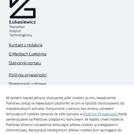
Kontakt z redakcją
O Mediach Logistyka
Statystyki portalu
Polityka prywatności
Dostępność cyfrowa
Regulamin Portalu
W ramach naszej witryny stosujemy pliki cookies w celu świadczenia
Regulamin sklepu
Państwu usług na najwyższym poziomie, w tym w sposób dostosowany do
indywidualnych potrzeb. Korzystanie z witryny bez zmiany ustawień
dotyczących cookies oznacza, że pliki opisane w
Polityce Prywatności
będą
zamieszczane na Państwa urządzeniu końcowym. W każdej chwili możecie
Państwo zmienić ustawienia dotyczące plików cookies w przeglądarce
internetowej. Akceptacja niezbędnych plików cookies jest wymagana do
Obrazy stockowe