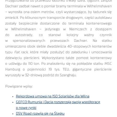
Przygotowania do przewozu ładunku trwały sześć tygodni. Zespół
Dachser zadbał nawet o pomiar bramy terminala w Wilhelmshaven
– wynosiła ona osiem metrów, czyli wystarczająco, by ładunek się
zmieścił. Po kilkunocnym transporcie drogowym, części autoklawu
zostały bezpiecznie dostarczone do terminala kontenerowego
w Wilhelmshaven – jedynego w Niemczech z dostępem
do autostrady, co stanowi kolejny ważny czynnik
w spersonalizowanych przewozach Dachser. Na statku
umieszczono obok siebie dwadzieścia 40-stopowych kontenerów
typu
flat rack
, które miały posłużyć do załadunku i umocowania
dziewięciu pierścieni. Wykorzystano także pomost kontenerowy
o udźwigu do 110 ton. Po znalezieniu się na pokładzie statku MSC
Hamburg o pojemności 19 tys. TEU, gigantyczne pierścienie
wyruszyły w 32-dniową podróż do Szanghaju.
Powiązane wpisy:
Rekordowa umowa na 150 Solarisów dla Wilna
GEFCO Rumunia i Dacia rozszerzają swoją współpracę
o nowe rynki
DSV Road rozwija się na Śląsku