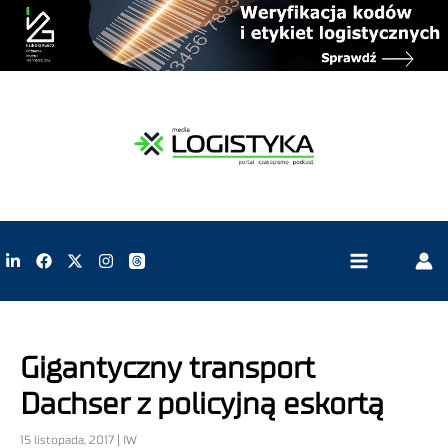
Gigantyczny transport
Dachser z policyjną eskortą
15 listopada, 2017 | IW