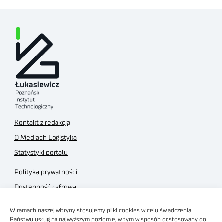
Kontakt z redakcją
O Mediach Logistyka
Statystyki portalu
Polityka prywatności
Dostępność cyfrowa
Regulamin Portalu
W ramach naszej witryny stosujemy pliki cookies w celu świadczenia
Regulamin sklepu
Państwu usług na najwyższym poziomie, w tym w sposób dostosowany do