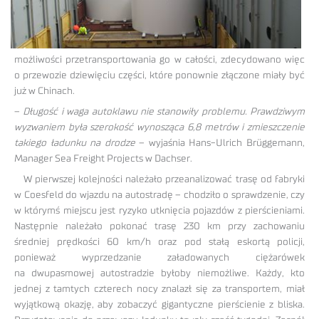
możliwości przetransportowania go w całości, zdecydowano więc
o przewozie dziewięciu części, które ponownie złączone miały być
już w Chinach.
–
Długość i waga autoklawu nie stanowiły problemu. Prawdziwym
wyzwaniem była szerokość wynosząca 6,8 metrów i zmieszczenie
takiego ładunku na drodze
– wyjaśnia Hans-Ulrich Brüggemann,
Manager Sea Freight Projects w Dachser.
W pierwszej kolejności należało przeanalizować trasę od fabryki
w Coesfeld do wjazdu na autostradę – chodziło o sprawdzenie, czy
w którymś miejscu jest ryzyko utknięcia pojazdów z pierścieniami.
Następnie należało pokonać trasę 230 km przy zachowaniu
średniej prędkości 60 km/h oraz pod stałą eskortą policji,
ponieważ wyprzedzanie załadowanych ciężarówek
na dwupasmowej autostradzie byłoby niemożliwe. Każdy, kto
jednej z tamtych czterech nocy znalazł się za transportem, miał
wyjątkową okazję, aby zobaczyć gigantyczne pierścienie z bliska.