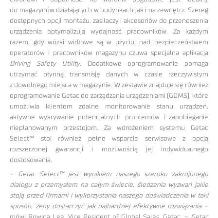
do magazynów działających w budynkach jak i na zewnętrz. Szereg
dostępnych opcji montażu, zasilaczy i akcesoriów do przenoszenia
urządzenia optymalizują wydajność pracowników. Za każdym
razem, gdy wózki widłowe są w użyciu, nad bezpieczeństwem
operatorów i pracowników magazynu czuwa specjalna aplikacja
Driving Safety Utility
. Dodatkowe oprogramowanie pomaga
utrzymać płynną transmisję danych w czasie rzeczywistym
z dowolnego miejsca w magazynie. W zestawie znajduje się również
oprogramowanie Getac do zarządzania urządzeniami (GDMS), które
umożliwia klientom zdalne monitorowanie stanu urządzeń,
aktywne wykrywanie potencjalnych problemów i zapobieganie
nieplanowanym przestojom. Za wdrożeniem systemu Getac
Select™ stoi również pełne wsparcie serwisowe z opcją
rozszerzonej gwarancji i możliwością jej indywidualnego
dostosowania.
–
Getac Select™ jest wynikiem naszego szeroko zakrojonego
dialogu z przemysłem na całym świecie, śledzenia wyzwań jakie
stoją przed firmami i wykorzystania naszego doświadczenia w taki
sposób, żeby dostarczyć jak najbardziej efektywne rozwiązania
–
mówi Rowina Lee, Vice Pesident of Global Sales, Getac. –
Getac