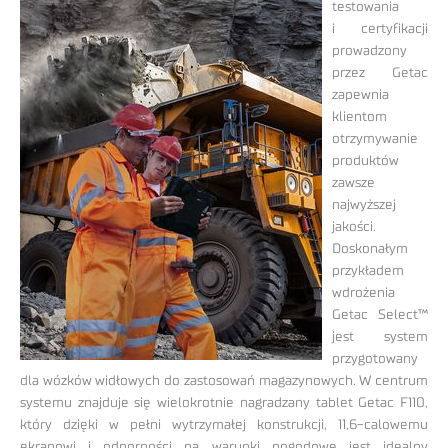
testowania
i certyfikacji
prowadzony
przez Getac
zapewnia
klientom
otrzymywanie
produktów
zawsze
najwyższej
jakości.
Doskonałym
przykładem
wdrożenia
Getac Select™
jest system
przygotowany
dla wózków widłowych do zastosowań magazynowych. W centrum
systemu znajduje się wielokrotnie nagradzany tablet Getac F110,
który dzięki w pełni wytrzymałej konstrukcji, 11,6-calowemu
ekranowi i odporności na warunki pogodowe jest idealny