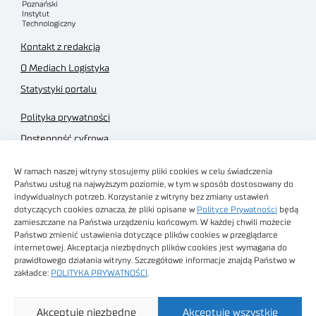
Kontakt z redakcją
O Mediach Logistyka
Statystyki portalu
Polityka prywatności
Dostępność cyfrowa
Regulamin Portalu
W ramach naszej witryny stosujemy pliki cookies w celu świadczenia
Regulamin sklepu
Państwu usług na najwyższym poziomie, w tym w sposób dostosowany do
indywidualnych potrzeb. Korzystanie z witryny bez zmiany ustawień
dotyczących cookies oznacza, że pliki opisane w
Polityce Prywatności
będą
zamieszczane na Państwa urządzeniu końcowym. W każdej chwili możecie
Państwo zmienić ustawienia dotyczące plików cookies w przeglądarce
internetowej. Akceptacja niezbędnych plików cookies jest wymagana do
Obrazy stockowe
prawidłowego działania witryny. Szczegółowe informacje znajdą Państwo w
autorstwa
zakładce:
POLITYKA PRYWATNOŚCI
.
Sieć Badawcza Łukasiewicz - Poznański Instytut
Akceptuję niezbędne
Akceptuję wszystkie