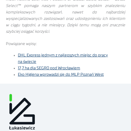
Select™ pomaga naszym partnerom w szybkim znalezieniu
kompleksowych rozwiązań, nawet do najbardziej
wyspecjalizowanych zastosowań oraz udostępnieniu ich klientom
w ciągu tygodni, a nie miesięcy. Dzięki temu mogą oni znacznie
szybciej osiągać korzyści.
Powiązane wpisy:
DHL Express jednym z najlepszych miejsc do pracy
na świecie
17,7 ha dla SEGRO pod Wrocławiem
Eko Higiena wprowadzi się do MLP Poznań West