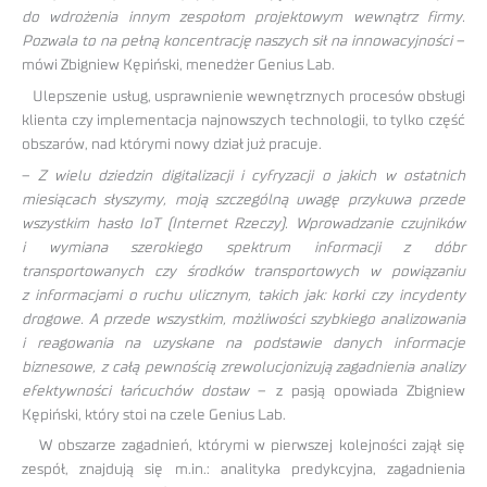
do wdrożenia innym zespołom projektowym wewnątrz firmy.
Pozwala to na pełną koncentrację naszych sił na innowacyjności
–
mówi Zbigniew Kępiński, menedżer Genius Lab.
Ulepszenie usług, usprawnienie wewnętrznych procesów obsługi
klienta czy implementacja najnowszych technologii, to tylko część
obszarów, nad którymi nowy dział już pracuje.
–
Z wielu dziedzin digitalizacji i cyfryzacji o jakich w ostatnich
miesiącach słyszymy, moją szczególną uwagę przykuwa przede
wszystkim hasło IoT (Internet Rzeczy). Wprowadzanie czujników
i wymiana szerokiego spektrum informacji z dóbr
transportowanych czy środków transportowych w powiązaniu
z informacjami o ruchu ulicznym, takich jak: korki czy incydenty
drogowe. A przede wszystkim, możliwości szybkiego analizowania
i reagowania na uzyskane na podstawie danych informacje
biznesowe, z całą pewnością zrewolucjonizują zagadnienia analizy
efektywności łańcuchów dostaw
– z pasją opowiada Zbigniew
Kępiński, który stoi na czele Genius Lab.
W obszarze zagadnień, którymi w pierwszej kolejności zajął się
zespół, znajdują się m.in.: analityka predykcyjna, zagadnienia