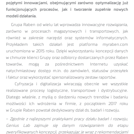
pojętymi innowacjami, obejmującymi zarówno optymalizację już
funkcjonujących procesów, jak i tworzenie zupełnie nowych
modeli działania.
Grupa Raben od wielu lat wprowadza innowacyjne rozwiązania,
zarówno w procesach magazynowych i transportowych, jak
również w zakresie narzędzi oraz systemów informatycznych.
Przykładem takich działań jest platforma myraben.com
uruchomiona w 2015 roku. Dzięki wykorzystaniu koncepcji danych
w chmurze klienci Grupy oraz odbiorcy dostarczanych przez Raben
towarów, mogą za pośrednictwem Internetu uzyskać
natychmiastowy dostęp m.in. do zamówień, statusów przesyłek
i faktur oraz wykorzystać spersonalizowany zestaw raportów.
Cyfryzacja i digitalizacja wkraczają obecnie we wszystkie
realizowane procesy logistyczne, transportowe i dystrybucyjne.
Dlatego właśnie, z myślą o śledzeniu nowych trendów i badaniu
możliwości ich wdrożenia w firmie, z początkiem 2017 roku
w Grupie Raben powstał dedykowany dział ds. badań i rozwoju.
–
Zgodnie z najlepszymi praktykami pracy działu badań i rozwoju,
Genius Lab zajmuje się danym rozwiązaniem do etapu
zweryfikowanych koncepcji, przekazując je wraz z rekomendacjami