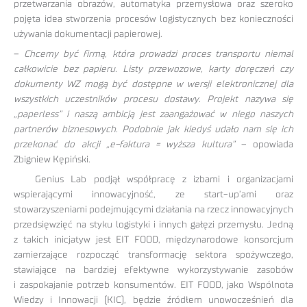
przetwarzania obrazów, automatyka przemysłowa oraz szeroko
pojęta idea stworzenia procesów logistycznych bez konieczności
używania dokumentacji papierowej.
–
Chcemy być firmą, która prowadzi proces transportu niemal
całkowicie bez papieru. Listy przewozowe, karty doręczeń czy
dokumenty WZ mogą być dostępne w wersji elektronicznej dla
wszystkich uczestników procesu dostawy. Projekt nazywa się
„paperless” i naszą ambicją jest zaangażować w niego naszych
partnerów biznesowych. Podobnie jak kiedyś udało nam się ich
przekonać do akcji „e-faktura = wyższa kultura”
– opowiada
Zbigniew Kępiński.
Genius Lab podjął współpracę z izbami i organizacjami
wspierającymi innowacyjność, ze start-up’ami oraz
stowarzyszeniami podejmującymi działania na rzecz innowacyjnych
przedsięwzięć na styku logistyki i innych gałęzi przemysłu. Jedną
z takich inicjatyw jest EIT FOOD, międzynarodowe konsorcjum
zamierzające rozpocząć transformację sektora spożywczego,
stawiające na bardziej efektywne wykorzystywanie zasobów
i zaspokajanie potrzeb konsumentów. EIT FOOD, jako Wspólnota
Wiedzy i Innowacji (KIC), będzie źródłem unowocześnień dla