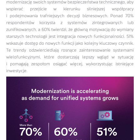
modernizację swoich systemów bezpieczeństwa technicznego, aby
wspierać przejście w kierunku silniejszej współpracy
i podejmowania trafniejszych decyzji biznesowych. Ponad 70%
respondentów korzysta z systemów zintegrowanych lub
zunifikowanych, a 60% twierdzi, że główną motywacją do wymiany
starszych technologii jest integracja nowych funkcjonalności. 51%
wskazuje dostęp do nowych funkcji jako kolejny kluczowy czynnik.
Te trendy odzwierciedlają rosnące zainteresowanie systemami
wielofunkcyjnymi, które dostarczają lepszy wgląd w sytuację
i pomagają zespołom osiągać więcej, wykorzystując istniejące
inwestycje.