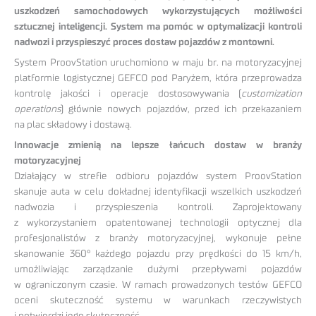
uszkodzeń samochodowych wykorzystujących możliwości
sztucznej inteligencji. System ma pomóc w optymalizacji kontroli
nadwozi i przyspieszyć proces dostaw pojazdów z montowni.
System ProovStation uruchomiono w maju br. na motoryzacyjnej
platformie logistycznej GEFCO pod Paryżem, która przeprowadza
kontrolę jakości i operacje dostosowywania (
customization
operations
) głównie nowych pojazdów, przed ich przekazaniem
na plac składowy i dostawą.
Innowacje zmienią na lepsze łańcuch dostaw w branży
motoryzacyjnej
Działający w strefie odbioru pojazdów system ProovStation
skanuje auta w celu dokładnej identyfikacji wszelkich uszkodzeń
nadwozia i przyspieszenia kontroli. Zaprojektowany
z wykorzystaniem opatentowanej technologii optycznej dla
profesjonalistów z branży motoryzacyjnej, wykonuje pełne
skanowanie 360° każdego pojazdu przy prędkości do 15 km/h,
umożliwiając zarządzanie dużymi przepływami pojazdów
w ograniczonym czasie. W ramach prowadzonych testów GEFCO
oceni skuteczność systemu w warunkach rzeczywistych
i potwierdzi jego skuteczność.