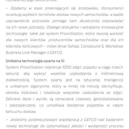
–
Działamy w stale zmieniającym się środowisku. Konsumenci
oczekują szybkich terminów dostaw nowych samochodów, a każde
usprawnienie procesów pomaga nam skuteczniej odpowiadać
na ich nowe potrzeby. Dlatego testujemy i wdrażamy innowacyjne
technologie, takie jak system ProovStation, które tworzą wartość
dla naszych klientów, producentów samochodów oraz dla ich
klientów końcowych
– mówi Amar Sehad, Compound & Workshop
Business Line Manager z GEFCO.
Unikalna technologia oparta na SI
System ProovStation rejestruje 1000 zdjęć pojazdu w ciągu trzech
sekund, aby wykryć wszelkie uszkodzenia z milimetrową
dokładnością. System oparty jest na sztucznej inteligencji
o unikalnym algorytmie, który w mniej niż minutę identyfikuje,
określa ilościowo i lokalizuje wszystkie uszkodzenia ze zdjęć.
Zebrane dane i wyniki, są oznaczane czasowo, geolokalizowane
i zabezpieczane, co umożliwia śledzenie pojazdów w całym
łańcuchu dostaw.
–
Jesteśmy podekscytowani współpracą z GEFCO nad badaniem
nowej technologii do optymalizacji jakości i wydajności procesu