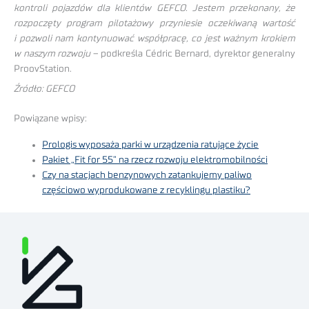
kontroli pojazdów dla klientów GEFCO. Jestem przekonany, że
rozpoczęty program pilotażowy przyniesie oczekiwaną wartość
i pozwoli nam kontynuować współpracę, co jest ważnym krokiem
w naszym rozwoju
– podkreśla Cédric Bernard, dyrektor generalny
ProovStation.
Źródło: GEFCO
Powiązane wpisy:
Prologis wyposaża parki w urządzenia ratujące życie
Pakiet „Fit for 55” na rzecz rozwoju elektromobilności
Czy na stacjach benzynowych zatankujemy paliwo
częściowo wyprodukowane z recyklingu plastiku?