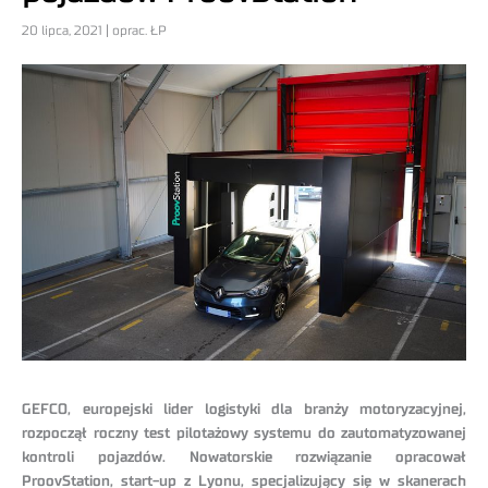
20 lipca, 2021 | oprac. ŁP
GEFCO, europejski lider logistyki dla branży motoryzacyjnej,
rozpoczął roczny test pilotażowy systemu do zautomatyzowanej
kontroli pojazdów. Nowatorskie rozwiązanie opracował
ProovStation, start-up z Lyonu, specjalizujący się w skanerach