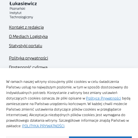
Kontakt z redakcją
O Mediach Logistyka
Statystyki portalu
Polityka prywatności
Dostępność cyfrowa
Regulamin Portalu
W ramach naszej witryny stosujemy pliki cookies w celu świadczenia
Regulamin sklepu
Państwu usług na najwyższym poziomie, w tym w sposób dostosowany do
indywidualnych potrzeb. Korzystanie z witryny bez zmiany ustawień
dotyczących cookies oznacza, że pliki opisane w
Polityce Prywatności
będą
zamieszczane na Państwa urządzeniu końcowym. W każdej chwili możecie
Państwo zmienić ustawienia dotyczące plików cookies w przeglądarce
internetowej. Akceptacja niezbędnych plików cookies jest wymagana do
Obrazy stockowe
prawidłowego działania witryny. Szczegółowe informacje znajdą Państwo w
autorstwa
zakładce:
POLITYKA PRYWATNOŚCI
.