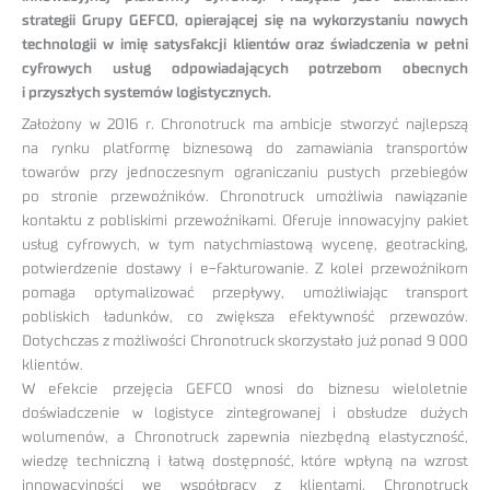
strategii Grupy GEFCO, opierającej się na wykorzystaniu nowych
technologii w imię satysfakcji klientów oraz świadczenia w pełni
cyfrowych usług odpowiadających potrzebom obecnych
i przyszłych systemów logistycznych.
Założony w 2016 r. Chronotruck ma ambicje stworzyć najlepszą
na rynku platformę biznesową do zamawiania transportów
towarów przy jednoczesnym ograniczaniu pustych przebiegów
po stronie przewoźników. Chronotruck umożliwia nawiązanie
kontaktu z pobliskimi przewoźnikami. Oferuje innowacyjny pakiet
usług cyfrowych, w tym natychmiastową wycenę, geotracking,
potwierdzenie dostawy i e-fakturowanie. Z kolei przewoźnikom
pomaga optymalizować przepływy, umożliwiając transport
pobliskich ładunków, co zwiększa efektywność przewozów.
Dotychczas z możliwości Chronotruck skorzystało już ponad 9 000
klientów.
W efekcie przejęcia GEFCO wnosi do biznesu wieloletnie
doświadczenie w logistyce zintegrowanej i obsłudze dużych
wolumenów, a Chronotruck zapewnia niezbędną elastyczność,
wiedzę techniczną i łatwą dostępność, które wpłyną na wzrost
innowacyjności we współpracy z klientami. Chronotruck