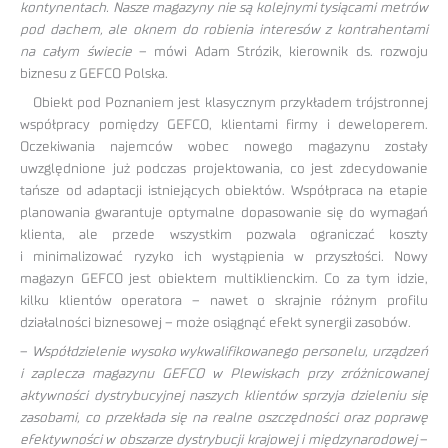
kontynentach. Nasze magazyny nie są kolejnymi tysiącami metrów
pod dachem, ale oknem do robienia interesów z kontrahentami
na całym świecie
– mówi Adam Strózik, kierownik ds. rozwoju
biznesu z GEFCO Polska.
Obiekt pod Poznaniem jest klasycznym przykładem trójstronnej
współpracy pomiędzy GEFCO, klientami firmy i deweloperem.
Oczekiwania najemców wobec nowego magazynu zostały
uwzględnione już podczas projektowania, co jest zdecydowanie
tańsze od adaptacji istniejących obiektów. Współpraca na etapie
planowania gwarantuje optymalne dopasowanie się do wymagań
klienta, ale przede wszystkim pozwala ograniczać koszty
i minimalizować ryzyko ich wystąpienia w przyszłości. Nowy
magazyn GEFCO jest obiektem multiklienckim. Co za tym idzie,
kilku klientów operatora – nawet o skrajnie różnym profilu
działalności biznesowej – może osiągnąć efekt synergii zasobów.
–
Współdzielenie wysoko wykwalifikowanego personelu, urządzeń
i zaplecza magazynu GEFCO w Plewiskach przy zróżnicowanej
aktywności dystrybucyjnej naszych klientów sprzyja dzieleniu się
zasobami, co przekłada się na realne oszczędności oraz poprawę
efektywności w obszarze dystrybucji krajowej i międzynarodowej
–