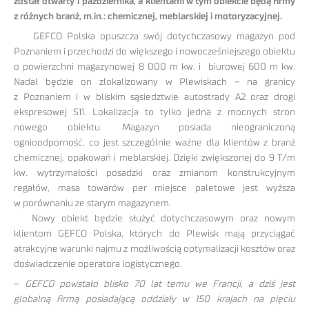
został otwarty 1 października, a klientami w tym obiekcie będą firmy
z różnych branż, m.in.: chemicznej, meblarskiej i motoryzacyjnej.
GEFCO Polska opuszcza swój dotychczasowy magazyn pod
Poznaniem i przechodzi do większego i nowocześniejszego obiektu
o powierzchni magazynowej 8 000 m kw. i biurowej 600 m kw.
Nadal będzie on zlokalizowany w Plewiskach – na granicy
z Poznaniem i w bliskim sąsiedztwie autostrady A2 oraz drogi
ekspresowej S11. Lokalizacja to tylko jedna z mocnych stron
nowego obiektu. Magazyn posiada nieograniczoną
ognioodporność, co jest szczególnie ważne dla klientów z branż
chemicznej, opakowań i meblarskiej. Dzięki zwiększonej do 9 T/m
kw. wytrzymałości posadzki oraz zmianom konstrukcyjnym
regałów, masa towarów per miejsce paletowe jest wyższa
w porównaniu ze starym magazynem.
Nowy obiekt będzie służyć dotychczasowym oraz nowym
klientom GEFCO Polska, których do Plewisk mają przyciągać
atrakcyjne warunki najmu z możliwością optymalizacji kosztów oraz
doświadczenie operatora logistycznego.
–
GEFCO powstało blisko 70 lat temu we Francji, a dziś jest
globalną firmą posiadającą oddziały w 150 krajach na pięciu