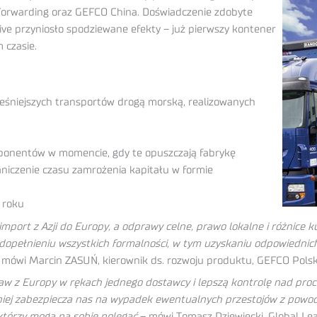
 Forwarding oraz GEFCO China. Doświadczenie zdobyte
ve przyniosło spodziewane efekty – już pierwszy kontener
 czasie.
ześniejszych transportów drogą morską, realizowanych
mponentów w momencie, gdy te opuszczają fabrykę
aniczenie czasu zamrożenia kapitału w formie
 roku
 import z Azji do Europy, a odprawy celne, prawo lokalne i różnic
 dopełnieniu wszystkich formalności, w tym uzyskaniu odpowiednic
 mówi Marcin ZASUŃ, kierownik ds. rozwoju produktu, GEFCO Polsk
w z Europy w rękach jednego dostawcy i lepszą kontrolę nad pro
epiej zabezpiecza nas na wypadek ewentualnych przestojów z powod
którzy mogą na sobie polegać
– mówi Tomasz Dziewiecki, Global L