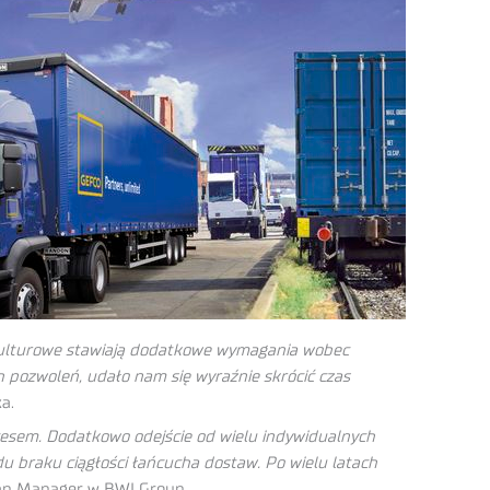
e kulturowe stawiają dodatkowe wymagania wobec
h pozwoleń, udało nam się wyraźnie skrócić czas
a.
cesem. Dodatkowo odejście od wielu indywidualnych
u braku ciągłości łańcucha dostaw. Po wielu latach
ean Manager w BWI Group.