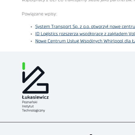
Powiązane wpisy:
System Transport Sp. z o.o. otworzył nowe cent
ID Logistics rozszerza współpracę z zakładem V
Nowe Centrum Usług Wspólnych Whirlpool dla Ł