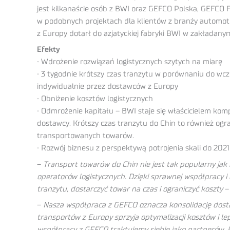
jest kilkanaście osób z BWI oraz GEFCO Polska, GEFCO
w podobnych projektach dla klientów z branży automoti
z Europy dotarł do azjatyckiej fabryki BWI w zakładanym
Efekty
• Wdrożenie rozwiązań logistycznych szytych na miarę
• 3 tygodnie krótszy czas tranzytu w porównaniu do wc
indywidualnie przez dostawców z Europy
• Obniżenie kosztów logistycznych
• Odmrożenie kapitału – BWI staje się właścicielem ko
dostawcy. Krótszy czas tranzytu do Chin to również ogr
transportowanych towarów.
• Rozwój biznesu z perspektywą potrojenia skali do 2021
–
Transport towarów do Chin nie jest tak popularny jak
operatorów logistycznych. Dzięki sprawnej współpracy i
tranzytu, dostarczyć towar na czas i ograniczyć koszty
–
–
Nasza współpraca z GEFCO oznacza konsolidację dosta
transportów z Europy sprzyja optymalizacji kosztów i l
współpracy z GEFCO traktujemy siebie jako partnerów, 