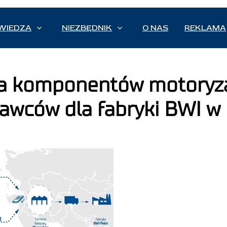
WIEDZA
NIEZBĘDNIK
O NAS
REKLAMA
ja komponentów motoryz
tawców dla fabryki BWI w