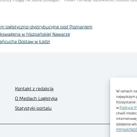
rum logistyczno-dystrybucyjne pod Poznaniem
olkswagena w hiszpańskiej Nawarze
ańcucha Dostaw w Łodzi
Kontakt z redakcją
W ramach nas
najwyższym 
O Mediach Logistyka
Korzystanie 
w
Polityce P
Statystyki portalu
chwili możec
internetowe
działania wi
PRYWATNOŚ