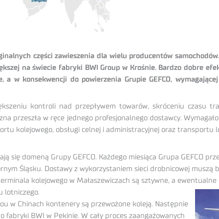
ginalnych części zawieszenia dla wielu producentów samochodów. 
szej na świecie fabryki BWI Group w Krośnie. Bardzo dobre efe
pie, a w konsekwencji do powierzenia Grupie GEFCO, wymagając
ększeniu kontroli nad przepływem towarów, skróceniu czasu tra
zna przeszła w ręce jednego profesjonalnego dostawcy. Wymagało 
rtu kolejowego, obsługi celnej i administracyjnej oraz transportu l
tają się domeną Grupy GEFCO. Każdego miesiąca Grupa GEFCO przew
ym Śląsku. Dostawy z wykorzystaniem sieci drobnicowej muszą być 
 terminala kolejowego w Małaszewiczach są sztywne, a ewentualne
 lotniczego.
ou w Chinach kontenery są przewożone koleją. Następnie
do fabryki BWI w Pekinie. W cały proces zaangażowanych