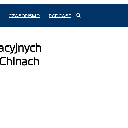
Search
CZASOPISMO
PODCAST
for:
Search Button
acyjnych
 Chinach