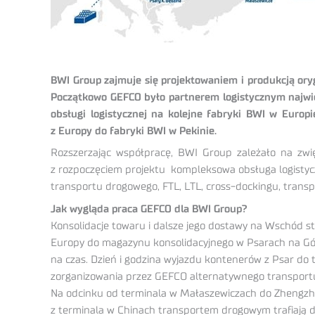
BWI Group zajmuje się projektowaniem i produkcją ory
Początkowo GEFCO było partnerem logistycznym najwięk
obsługi logistycznej na kolejne fabryki BWI w Euro
z Europy do fabryki BWI w Pekinie.
Rozszerzając współpracę, BWI Group zależało na zwi
z rozpoczęciem projektu kompleksowa obsługa logistyc
transportu drogowego, FTL, LTL, cross-dockingu, transpo
Jak wygląda praca GEFCO dla BWI Group?
Konsolidacje towaru i dalsze jego dostawy na Wschód s
Europy do magazynu konsolidacyjnego w Psarach na Górn
na czas. Dzień i godzina wyjazdu kontenerów z Psar do
zorganizowania przez GEFCO alternatywnego transportu
Na odcinku od terminala w Małaszewiczach do Zhengzh
z terminala w Chinach transportem drogowym trafiają 