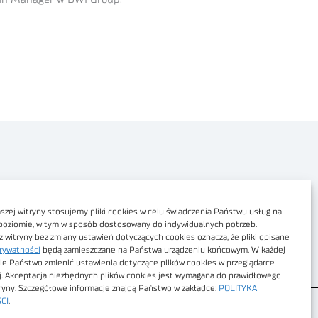
Polityka prywatności
Dostępność cyfrowa
zej witryny stosujemy pliki cookies w celu świadczenia Państwu usług na
poziomie, w tym w sposób dostosowany do indywidualnych potrzeb.
Regulamin Portalu
z witryny bez zmiany ustawień dotyczących cookies oznacza, że pliki opisane
rywatności
będą zamieszczane na Państwa urządzeniu końcowym. W każdej
Regulamin sklepu
ie Państwo zmienić ustawienia dotyczące plików cookies w przeglądarce
j. Akceptacja niezbędnych plików cookies jest wymagana do prawidłowego
tryny. Szczegółowe informacje znajdą Państwo w zakładce:
POLITYKA
CI
.