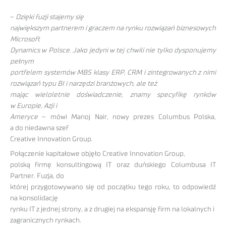
–
Dzięki fuzji stajemy się
największym partnerem i graczem na rynku rozwiązań biznesowych
Microsoft
Dynamics w Polsce. Jako jedyni w tej chwili nie tylko dysponujemy
pełnym
portfelem systemów MBS klasy ERP, CRM i zintegrowanych z nimi
rozwiązań typu BI i narzędzi branżowych, ale też
mając wieloletnie doświadczenie, znamy specyfikę rynków
w Europie, Azji i
Ameryce
– mówi Manoj Nair, nowy prezes Columbus Polska,
a do niedawna szef
Creative Innovation Group.
Połączenie kapitałowe objęło Creative Innovation Group,
polską firmę konsultingową IT oraz duńskiego Columbusa IT
Partner. Fuzja, do
której przygotowywano się od początku tego roku, to odpowiedź
na konsolidację
rynku IT z jednej strony, a z drugiej na ekspansję firm na lokalnych i
zagranicznych rynkach.