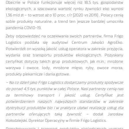
Obecnie w Polsce funkcjonuje więcej niż 18,5 tys. gospodarstw
ekologicznych, a szacowana wartość rynku żywności eko wynosi
1,36 mld zł – to wzrost aż o 10 proc. r/r (2020 vs 2019) . Polacy cenią
sobie produkty naturalne, a trend ten jeszcze bardziej umocniła
pandemia COVID-19.
Żeby odpowiedzieć na oczekiwania swoich partnerów, firma Frigo
Logistics poddała się audytowi Centrum Jakości AgroEko.
Potwierdził on wysoką jakość usług operatora w zakresie przyjęcia,
wydania oraz transportu produktów ekologicznych. Pozyskany
certyfikat dotyczy takich grup produktowych, jak m.in.: mrożone
warzywa i owoce, lody, mrożone mięso, ryby, owoce morza,
produkty piekarnicze i dania gotowe.
– Na co dzień jako Frigo Logistics dostarczamy produkty spożywcze
do ponad 4,5 tys. punktów w całej Polsce. Nasi partnerzy cenią nas
za terminowy transport i jakość usług. Certyfikat jest
potwierdzeniem naszych najwyższych standardów w zakresie
dystrybucji produktów bio i w praktyce ułatwi realizację usług dla
partnerów oferujących taką żywność –
dodał Jarosław
Kołodziejski, Dyrektor Operacyjny w firmie Frigo Logistics.
Przechowywanie i transport produktów ekologicznych wymaga