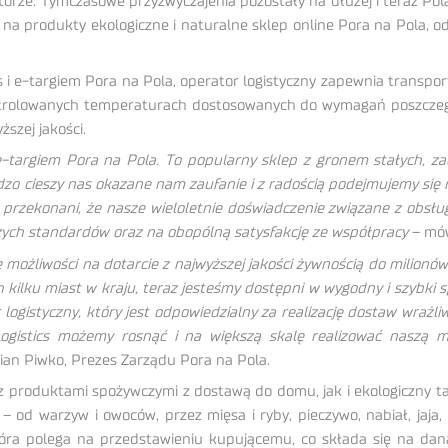
rze. Tymczasowe przyzwyczajenia pozostały na dłużej i teraz Polac
a produkty ekologiczne i naturalne sklep online Pora na Pola, od 
 i e-targiem Pora na Pola, operator logistyczny zapewnia transpor
ontrolowanych temperaturach dostosowanych do wymagań poszczegó
szej jakości.
targiem Pora na Pola. To popularny sklep z gronem stałych, za
o cieszy nas okazane nam zaufanie i z radością podejmujemy się n
przekonani, że nasze wieloletnie doświadczenie związane z obsług
ych standardów oraz na obopólną satysfakcję ze współpracy
– mów
możliwości na dotarcie z najwyższej jakości żywnością do milionó
ilku miast w kraju, teraz jesteśmy dostępni w wygodny i szybki sp
logistyczny, który jest odpowiedzialny za realizację dostaw wraż
 Logistics możemy rosnąć i na większą skalę realizować nasz
an Piwko, Prezes Zarządu Pora na Pola.
z produktami spożywczymi z dostawą do domu, jak i ekologiczny ta
 – od warzyw i owoców, przez mięsa i ryby, pieczywo, nabiał, ja
która polega na przedstawieniu kupującemu, co składa się na d