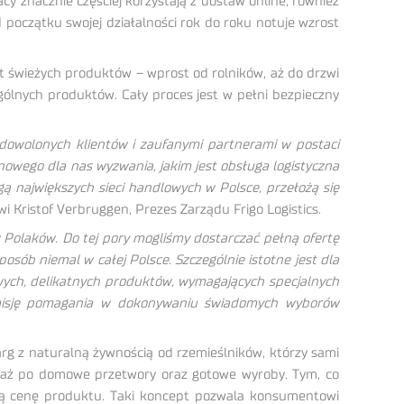
y znacznie częściej korzystają z dostaw online, również
początku swojej działalności rok do roku notuje wzrost
t świeżych produktów – wprost od rolników, aż do drzwi
lnych produktów. Cały proces jest w pełni bezpieczny
dowolonych klientów i zaufanymi partnerami w postaci
owego dla nas wyzwania, jakim jest obsługa logistyczna
ą największych sieci handlowych w Polsce, przełożą się
i Kristof Verbruggen, Prezes Zarządu Frigo Logistics.
w Polaków. Do tej pory mogliśmy dostarczać pełną ofertę
osób niemal w całej Polsce. Szczególnie istotne jest dla
liwych, delikatnych produktów, wymagających specjalnych
ą misję pomagania w dokonywaniu świadomych wyborów
rg z naturalną żywnością od rzemieślników, którzy sami
ja, aż po domowe przetwory oraz gotowe wyroby. Tym, co
aną cenę produktu. Taki koncept pozwala konsumentowi