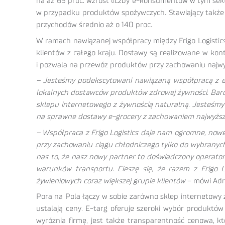
na aż 65 proc. wzrost liczby e-konsumentów w tym sekto
w przypadku produktów spożywczych. Stawiający także n
przychodów średnio aż o 140 proc.
W ramach nawiązanej współpracy między Frigo Logistics
klientów z całego kraju. Dostawy są realizowane w k
i pozwala na przewóz produktów przy zachowaniu najwyż
– Jesteśmy podekscytowani nawiązaną współpracą z e-
lokalnych dostawców produktów zdrowej żywności. Bardz
sklepu internetowego z żywnością naturalną. Jesteśmy 
na sprawne dostawy e-grocery z zachowaniem najwyższ
– Współpraca z Frigo Logistics daje nam ogromne, nowe 
przy zachowaniu ciągu chłodniczego tylko do wybranych k
nas to, że nasz nowy partner to doświadczony operator 
warunków transportu. Cieszę się, że razem z Frigo
żywieniowych coraz większej grupie klientów
– mówi Adri
Pora na Pola łączy w sobie zarówno sklep internetowy 
ustalają ceny. E-targ oferuje szeroki wybór produktów
wyróżnia firmę, jest także transparentność cenowa, 