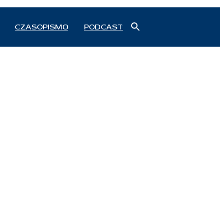
Search
CZASOPISMO
PODCAST
for:
Search Button