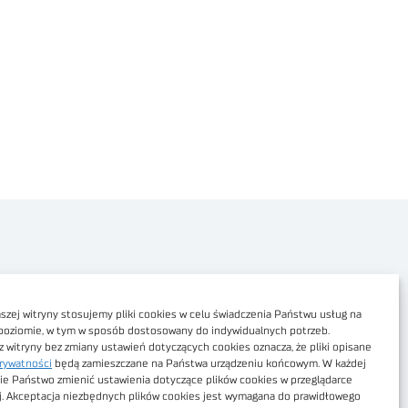
Polityka prywatności
Dostępność cyfrowa
zej witryny stosujemy pliki cookies w celu świadczenia Państwu usług na
poziomie, w tym w sposób dostosowany do indywidualnych potrzeb.
Regulamin Portalu
z witryny bez zmiany ustawień dotyczących cookies oznacza, że pliki opisane
rywatności
będą zamieszczane na Państwa urządzeniu końcowym. W każdej
Regulamin sklepu
ie Państwo zmienić ustawienia dotyczące plików cookies w przeglądarce
j. Akceptacja niezbędnych plików cookies jest wymagana do prawidłowego