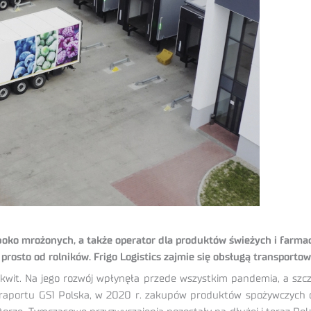
łęboko mrożonych, a także operator dla produktów świeżych i farma
rosto od rolników. Frigo Logistics zajmie się obsługą transportow
kwit. Na jego rozwój wpłynęła przede wszystkim pandemia, a szcz
aportu GS1 Polska, w 2020 r. zakupów produktów spożywczych onl