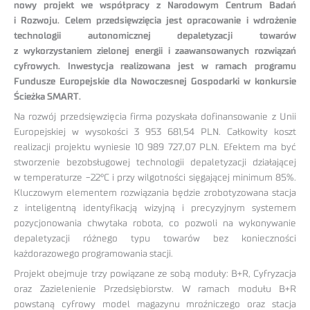
nowy projekt we współpracy z Narodowym Centrum Badań
i Rozwoju. Celem przedsięwzięcia jest opracowanie i wdrożenie
technologii autonomicznej depaletyzacji towarów
z wykorzystaniem zielonej energii i zaawansowanych rozwiązań
cyfrowych. Inwestycja realizowana jest w ramach programu
Fundusze Europejskie dla Nowoczesnej Gospodarki w konkursie
Ścieżka SMART.
Na rozwój przedsięwzięcia firma pozyskała dofinansowanie z Unii
Europejskiej w wysokości 3 953 681,54 PLN. Całkowity koszt
realizacji projektu wyniesie 10 989 727,07 PLN. Efektem ma być
stworzenie bezobsługowej technologii depaletyzacji działającej
w temperaturze -22°C i przy wilgotności sięgającej minimum 85%.
Kluczowym elementem rozwiązania będzie zrobotyzowana stacja
z inteligentną identyfikacją wizyjną i precyzyjnym systemem
pozycjonowania chwytaka robota, co pozwoli na wykonywanie
depaletyzacji różnego typu towarów bez konieczności
każdorazowego programowania stacji.
Projekt obejmuje trzy powiązane ze sobą moduły: B+R, Cyfryzacja
oraz Zazielenienie Przedsiębiorstw. W ramach modułu B+R
powstaną cyfrowy model magazynu mroźniczego oraz stacja