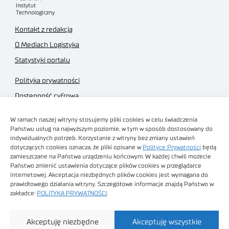
Kontakt z redakcją
O Mediach Logistyka
Statystyki portalu
Polityka prywatności
Dostępność cyfrowa
Regulamin Portalu
W ramach naszej witryny stosujemy pliki cookies w celu świadczenia
Regulamin sklepu
Państwu usług na najwyższym poziomie, w tym w sposób dostosowany do
indywidualnych potrzeb. Korzystanie z witryny bez zmiany ustawień
dotyczących cookies oznacza, że pliki opisane w
Polityce Prywatności
będą
zamieszczane na Państwa urządzeniu końcowym. W każdej chwili możecie
Państwo zmienić ustawienia dotyczące plików cookies w przeglądarce
internetowej. Akceptacja niezbędnych plików cookies jest wymagana do
Obrazy stockowe
prawidłowego działania witryny. Szczegółowe informacje znajdą Państwo w
autorstwa
zakładce:
POLITYKA PRYWATNOŚCI
.
Sieć Badawcza Łukasiewicz - Poznański Instytut
Akceptuję niezbędne
Akceptuję wszystkie
Technologiczny