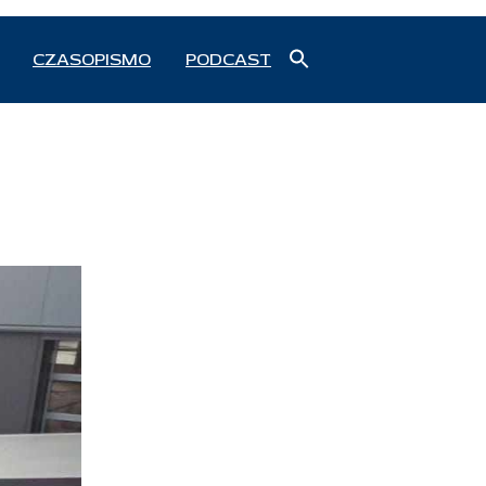
Search
CZASOPISMO
PODCAST
for:
Search Button