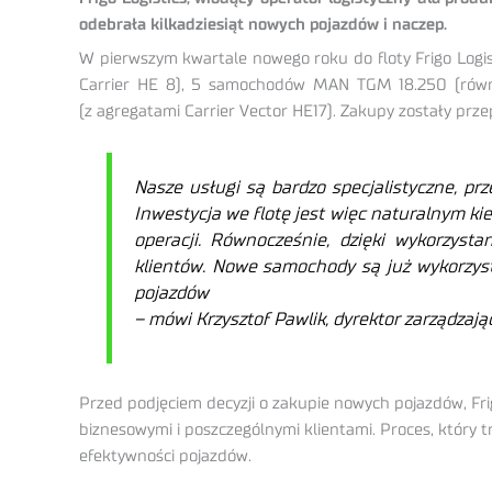
odebrała kilkadziesiąt nowych pojazdów i naczep.
W pierwszym kwartale nowego roku do floty Frigo Logis
Carrier HE 8), 5 samochodów MAN TGM 18.250 (równie
(z agregatami Carrier Vector HE17). Zakupy zostały prz
Nasze usługi są bardzo specjalistyczne, p
Inwestycja we flotę jest więc naturalnym ki
operacji. Równocześnie, dzięki wykorzys
klientów. Nowe samochody są już wykorzys
pojazdów
–
mówi Krzysztof Pawlik, dyrektor zarządzając
Przed podjęciem decyzji o zakupie nowych pojazdów, Fr
biznesowymi i poszczególnymi klientami. Proces, który t
efektywności pojazdów.