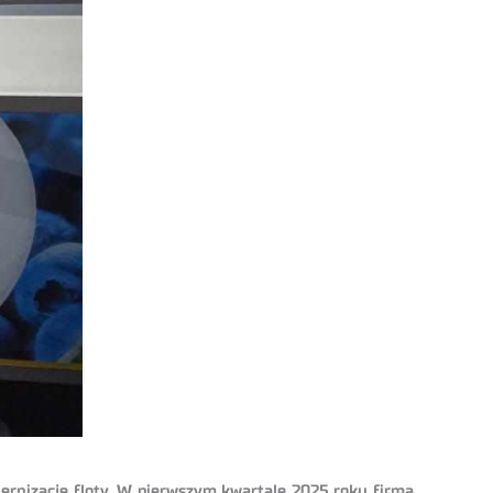
ernizację floty. W pierwszym kwartale 2025 roku firma