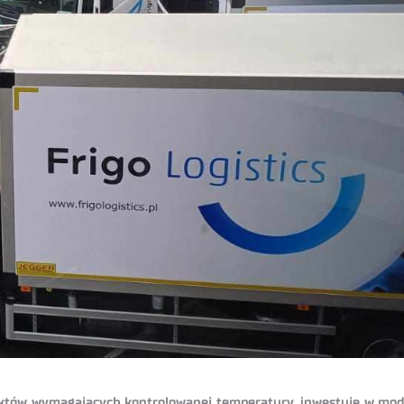
oduktów wymagających kontrolowanej temperatury, inwestuje w mod