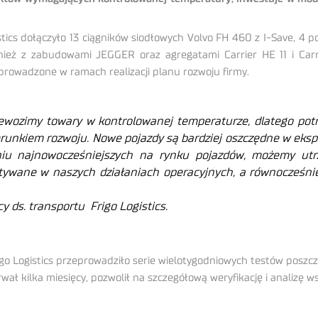
tics dołączyło 13 ciągników siodłowych Volvo FH 460 z I-Save, 4
ż z zabudowami JEGGER oraz agregatami Carrier HE 11 i Carri
eprowadzone w ramach realizacji planu rozwoju firmy.
rzewozimy towary w kontrolowanej temperaturze, dlatego po
erunkiem rozwoju. Nowe pojazdy są bardziej oszczędne w eksp
taniu najnowocześniejszych na rynku pojazdów, możemy ut
tywane w naszych działaniach operacyjnych, a równocześn
y ds. transportu Frigo Logistics.
igo Logistics przeprowadziło serie wielotygodniowych testów posz
rwał kilka miesięcy, pozwolił na szczegółową weryfikację i analizę