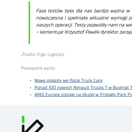
Faza testów była dla nas bardzo ważna w k
nowoczesna i spełniała aktualne wymogi po
naszych operacji. Testy pozwoliły nam na we
–
komentuje Krzysztof Pawlik dyrektor zarząd
Źródło: Frigo Logistics
Powiązane wpisy:
Nowe pojazdy we flocie Truck Care
Ponad 100 nowych Renault Trucks T w Budmat 
AMD Europe zostaje na dłużej w Prologis Park 