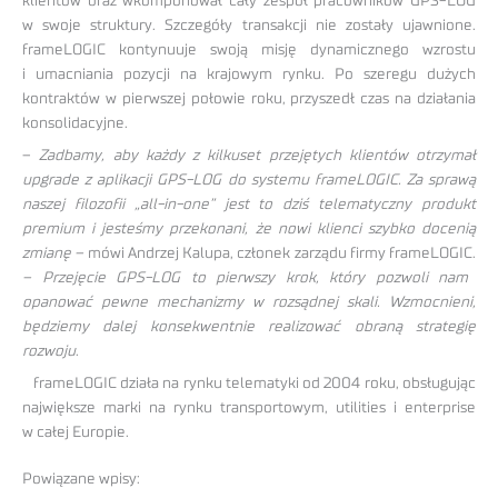
klientów oraz wkomponował cały zespół pracowników GPS-LOG
w swoje struktury. Szczegóły transakcji nie zostały ujawnione.
frameLOGIC kontynuuje swoją misję dynamicznego wzrostu
i umacniania pozycji na krajowym rynku. Po szeregu dużych
kontraktów w pierwszej połowie roku, przyszedł czas na działania
konsolidacyjne.
–
Zadbamy, aby każdy z kilkuset przejętych klientów otrzymał
upgrade z aplikacji GPS-LOG do systemu frameLOGIC. Za sprawą
naszej filozofii „all-in-one” jest to dziś telematyczny produkt
premium i jesteśmy przekonani, że nowi klienci szybko docenią
zmianę –
mówi Andrzej Kalupa, członek zarządu firmy frameLOGIC.
– Przejęcie GPS-LOG to pierwszy krok, który pozwoli nam
opanować pewne mechanizmy w rozsądnej skali. Wzmocnieni,
będziemy dalej konsekwentnie realizować obraną strategię
rozwoju
.
frameLOGIC działa na rynku telematyki od 2004 roku, obsługując
największe marki na rynku transportowym, utilities i enterprise
w całej Europie.
Powiązane wpisy: