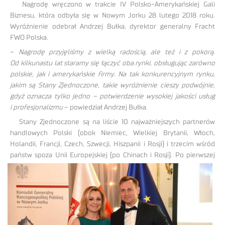
Nagrodę wręczono w trakcie IV Polsko-Amerykańskiej Gali
Biznesu, która odbyła się w Nowym Jorku 28 lutego 2018 roku.
Wyróżnienie odebrał Andrzej Bułka, dyrektor generalny Fracht
FWO Polska.
–
Nagrodę przyjęliśmy z wielką radością, ale też i z pokorą.
Od kilkunastu lat staramy się łączyć oba rynki, obsługując zarówno
polskie, jak i amerykańskie firmy. Na tak konkurencyjnym rynku,
jakim są Stany Zjednoczone, takie wyróżnienie cieszy podwójnie,
gdyż oznacza tylko jedno – potwierdzenie wysokiej jakości usług
i profesjonalizmu
– powiedział Andrzej Bułka.
Stany Zjednoczone są na liście 10 najważniejszych partnerów
handlowych Polski (obok Niemiec, Wielkiej Brytanii, Włoch,
Holandii, Francji, Czech, Szwecji, Hiszpanii i Rosji) i trzecim wśród
państw spoza Unii Europejskiej
(po Chinach i Rosji). Po pierwszej