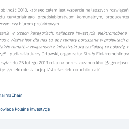
bilność 2018, którego celem jest wsparcie najlepszych rozwiąza
du terytorialnego, przedsiębiorstwom komunalnym, producentom
wczym czy biurom projektowym.
ania w trzech kategoriach: najlepsza inwestycja elektromobilna, 
dy. Ważne jest dla nas to, aby tematy poruszane w projektach od
kże tematów związanych z infrastrukturą zasilającą te pojazdy, te
gii
– podkreśla Jerzy Orłowski, organizator Strefy Elektromobilność
syłać do 25 lutego 2019 roku na adres: zuzanna.khul@agencjaso
tps://elektroinstalacje.pl/strefa-elektromobilnosci/
PharmaChain
owiada kolejne inwestycje