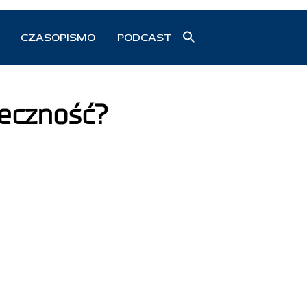
Search
CZASOPISMO
PODCAST
for:
Search Button
ieczność?