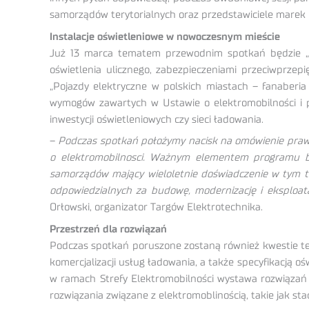
samorządów terytorialnych oraz przedstawiciele marek o
Instalacje oświetleniowe w nowoczesnym mieście
Już 13 marca tematem przewodnim spotkań będzie „Oś
oświetlenia ulicznego, zabezpieczeniami przeciwprzep
„Pojazdy elektryczne w polskich miastach – fanaberi
wymogów zawartych w Ustawie o elektromobilności i p
inwestycji oświetleniowych czy sieci ładowania.
–
Podczas spotkań położymy nacisk na omówienie prawno
o elektromobilnosci. Ważnym elementem programu będ
samorządów mający wieloletnie doświadczenie w tym te
odpowiedzialnych za budowę, modernizację i eksploa
Orłowski, organizator Targów Elektrotechnika.
Przestrzeń dla rozwiązań
Podczas spotkań poruszone zostaną również kwestie tec
komercjalizacji usług ładowania, a także specyfikacją
w ramach Strefy Elektromobilności wystawa rozwiązań 
rozwiązania związane z elektromoblinością, takie jak st