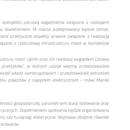
pecjaliści poruszą zagadnienia związane z rodzajami
ania oświetleniem. 14 marca podejmowany będzie temat:
ione praktyczne aspekty prawne związane z realizacją
iązane z rozbudową infrastruktury miast w kontekście
tury miast i gmin oraz ich realizacji względem Ustawy
 praktyków”, w których udział wezmą przedstawiciele
cieli władz samorządowych i przedstawicieli jednostek
żytku pojazdów z napędem elektrycznym
– mówi Marek
lności gospodarczej, parametrami stacji ładowania oraz
ktrycznych. Dopełnieniem spotkania będzie organizowana
ry czy hulajnogi elektryczne. Wystawa obejmie również
torowania.