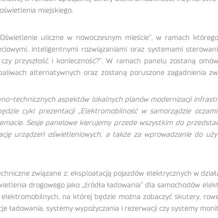
świetlenia miejskiego.
wietlenie uliczne w nowoczesnym mieście”, w ramach którego s
ięciowymi, inteligentnymi rozwiązaniami oraz systemami sterow
a czy przyszłość i konieczność?”. W ramach panelu zostaną omów
aliwach alternatywnych oraz zostaną poruszone zagadnienia zw
-technicznych aspektów lokalnych planów modernizacji infrastruk
zie cykl prezentacji „Elektromobilność w samorządzie oczami
macie. Sesje panelowe kierujemy przede wszystkim do przedstawi
tację urządzeń oświetleniowych, a także za wprowadzanie do u
hniczne związane z: eksploatacją pojazdów elektrycznych w działa
 oświetlenia drogowego jako „źródła ładowania” dla samochodów ele
elektromobilnych, na której będzie można zobaczyć skutery, rowe
acje ładowania, systemy wypożyczania i rezerwacji czy systemy moni