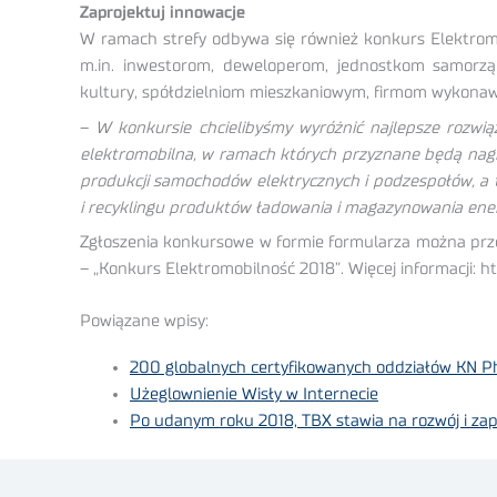
Zaprojektuj innowacje
W ramach strefy odbywa się również konkurs Elektromo
m.in. inwestorom, deweloperom, jednostkom samorzą
kultury, spółdzielniom mieszkaniowym, firmom wykona
–
W konkursie chcielibyśmy wyróżnić najlepsze rozwiąz
elektromobilna, w ramach których przyznane będą nagro
produkcji samochodów elektrycznych i podzespołów, a ta
i recyklingu produktów ładowania i magazynowania ener
Zgłoszenia konkursowe w formie formularza można prze
– „Konkurs Elektromobilność 2018”. Więcej informacji: ht
Powiązane wpisy:
200 globalnych certyfikowanych oddziałów KN 
Użeglownienie Wisły w Internecie
Po udanym roku 2018, TBX stawia na rozwój i zap