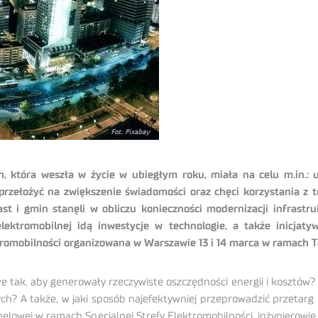
, która weszła w życie w ubiegłym roku, miała na celu m.in.: 
 przełożyć na zwiększenie świadomości oraz chęci korzystania z
 i gmin stanęli w obliczu konieczności modernizacji infrastruk
ktromobilnej idą inwestycje w technologie, a także inicjaty
ktromobilności organizowana w Warszawie 13 i 14 marca w ramach T
e tak, aby generowały rzeczywiste oszczędności energii i kosztów?
? A także, w jaki sposób najefektywniej przeprowadzić przetarg na
lowej w ramach Specjalnej Strefy Elektromobilności, inżynierowie