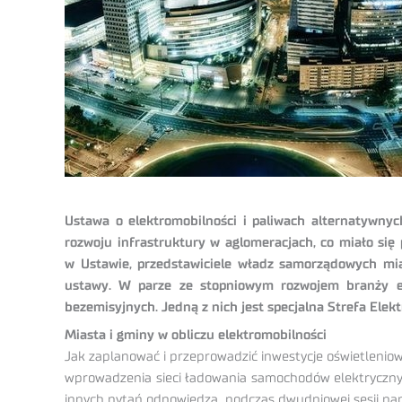
Ustawa o elektromobilności i paliwach alternatywnych
rozwoju infrastruktury w aglomeracjach, co miało się
w Ustawie, przedstawiciele władz samorządowych miast
ustawy. W parze ze stopniowym rozwojem branży ele
bezemisyjnych. Jedną z nich jest specjalna Strefa Ele
Miasta i gminy w obliczu elektromobilności
Jak zaplanować i przeprowadzić inwestycje oświetleniow
wprowadzenia sieci ładowania samochodów elektrycznych
innych pytań odpowiedzą, podczas dwudniowej sesji pane