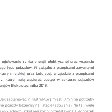
uregulowanie rynku energii elektrycznej oraz wsparcie
 tego typu pojazdów. W związku z przepisami zawartymi
tury miejskiej oraz ładującej, w zgodzie z przepisami
wy, które mają wspierać postęp w sektorze pojazdów
argów Elektrotechnika 2019.
 Jak zaplanować infrastrukturę miast i gmin na potrzeby
 pojazdy bezemisyjne i stacje ładowania? Na te i wiele
 i wykładowcy szkół wyższych, przedstawiciele jednostek