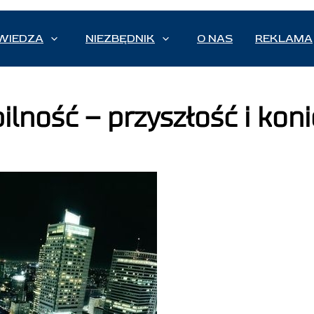
WIEDZA
NIEZBĘDNIK
O NAS
REKLAMA
lność – przyszłość i kon