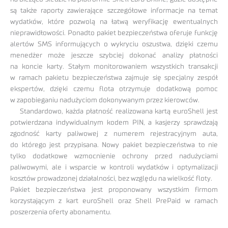
są także raporty zawierające szczegółowe informacje na temat
wydatków, które pozwolą na łatwą weryfikację ewentualnych
nieprawidłowości. Ponadto pakiet bezpieczeństwa oferuje funkcję
alertów SMS informujących o wykryciu oszustwa, dzięki czemu
menedżer może jeszcze szybciej dokonać analizy płatności
na koncie karty. Stałym monitorowaniem wszystkich transakcji
w ramach pakietu bezpieczeństwa zajmuje się specjalny zespół
ekspertów, dzięki czemu flota otrzymuje dodatkową pomoc
w zapobieganiu nadużyciom dokonywanym przez kierowców.
Standardowo, każda płatność realizowana kartą euroShell jest
potwierdzana indywidualnym kodem PIN, a kasjerzy sprawdzają
zgodność karty paliwowej z numerem rejestracyjnym auta,
do którego jest przypisana. Nowy pakiet bezpieczeństwa to nie
tylko dodatkowe wzmocnienie ochrony przed nadużyciami
paliwowymi, ale i wsparcie w kontroli wydatków i optymalizacji
kosztów prowadzonej działalności, bez względu na wielkość floty.
Pakiet bezpieczeństwa jest proponowany wszystkim firmom
korzystającym z kart euroShell oraz Shell PrePaid w ramach
poszerzenia oferty abonamentu.