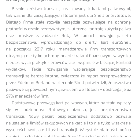
w małych, jak i dużych firmach transportowych.
Bezpieczeństwo transakcji realizowanych kartami paliwowymi,
tak ważne dla zarządzających flotami, jest dla Shell priorytetowe.
Dlatego firma stale rozwija narzędzia pozwalające na ochronę
płatności w czasie rzeczywistym, skuteczną kontrolę zużycia paliwa
oraz prostsze zarządzanie flotą. W ramach nowego pakietu
bezpieczeństwa, wprowadzonego do oferty kart euroShell
na początku 2017 roku, menedżerowie firm transportowych
otrzymują nie tylko ochronę przed stratami finansowymi w wyniku
nieuczciwych praktyk kierowców, ale i wsparcie w bieżącej kontroli
wydatków. Takie rozwiązania wspierające bezpieczeństwo
transakcji są bardzo istotne, zwłaszcza że raport przeprowadzony
przez Edelman Berland na zlecenie Shell potwierdził, że oszustwa
paliwowe są powszechnym zjawiskiem we flotach – dostrzega je aż
97% menedżerów firm.
Podstawową przewagą kart paliwowych, które na stałe wpisały
się w codzienność flotowego biznesu, jest bezpieczeństwo
transakcji. Nowy pakiet bezpieczeństwa dodatkowo pozwala
na ustalanie limitów zakupowych na karcie i to nie tylko w zakresie
wysokości kwot, ale i ilości transakcji. Wszystkie płatności można
na bieżąco śledzić na platformie
Shell Card Online
, gdzie dostępne