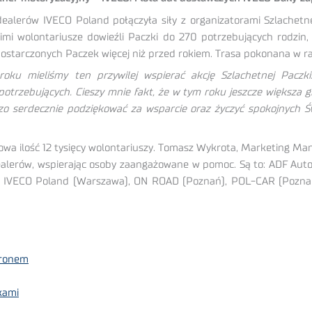
ealerów IVECO Poland połączyła siły z organizatorami Szlachetnej
 nimi wolontariusze dowieźli Paczki do 270 potrzebujących rodzi
 dostarczonych Paczek więcej niż przed rokiem. Trasa pokonana w 
roku mieliśmy ten przywilej wspierać akcję Szlachetnej Pacz
potrzebujących. Cieszy mnie fakt, że w tym roku jeszcze większa
dzo serdecznie podziękować za wsparcie oraz życzyć spokojnych 
a ilość 12 tysięcy wolontariuszy. Tomasz Wykrota, Marketing Man
dealerów, wspierając osoby zaangażowane w pomoc. Są to: ADF Auto 
, IVECO Poland (Warszawa), ON ROAD (Poznań), POL-CAR (Poznań
uronem
kami