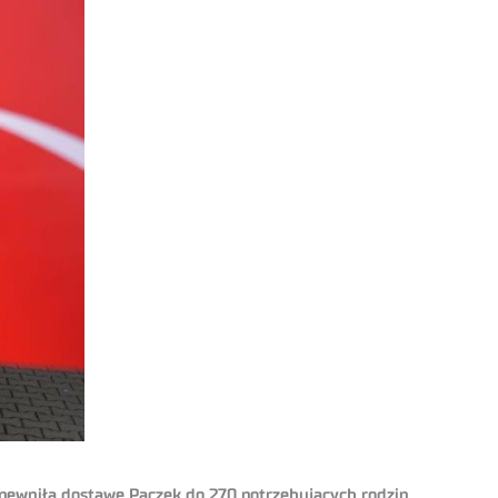
zapewniła dostawę Paczek do 270 potrzebujących rodzin.