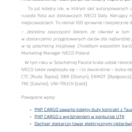
To już kolejny rok, w którym sieć autoryzowanych d
ruszyła flota aut dostawczych IVECO Daily. Kierujący
miejscowościach. To niemal 100 sprawnie i bezpiecznie
–
Jesteśmy zaszczyceni faktem, że również w tym 
w dostarczeniu przygotowanych darów dla najbardziej 
w tą szlachetną inicjatywę. Chciałbym wszystkim bar
Marketing Manager IVECO Poland.
W tym roku w Szlachetnej Paczce brała udział rekordow
IVECO także zwiększyła się – i to dwukrotnie – liczba 
CTC (Ruda Śląska), DBK (Olsztyn), EXMOT (Bydgoszcz)
TNC (Gdańsk), UNI-TRUCK (Łódź).
Powiązane wpisy:
PKP CARGO zawarło kolejny duży kontrakt z Ta
PKP CARGO z wyróżnieniem w konkursie UTK
Dachser dostarczy towar elektrycznymi ciężarów