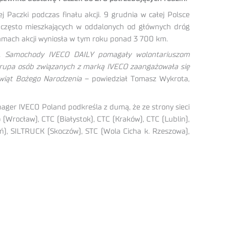
 Paczki podczas finału akcji. 9 grudnia w całej Polsce
n, często mieszkających w oddalonych od głównych dróg
ramach akcji wyniosła w tym roku ponad 3 700 km.
ki. Samochody IVECO DAILY pomagały wolontariuszom
 grupa osób związanych z marką IVECO zaangażowała się
Świąt Bożego Narodzenia
– powiedział Tomasz Wykrota,
ager IVECO Poland podkreśla z dumą, że ze strony sieci
(Wrocław), CTC (Białystok), CTC (Kraków), CTC (Lublin),
), SILTRUCK (Skoczów), STC (Wola Cicha k. Rzeszowa),