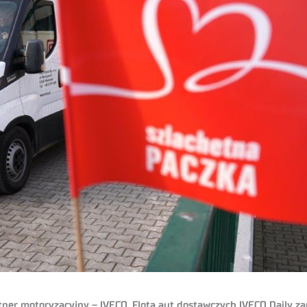
artner motoryzacyjny – IVECO. Flota aut dostawczych IVECO Daily 