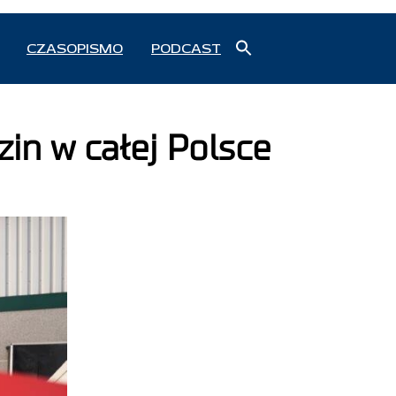
Search
CZASOPISMO
PODCAST
for:
Search Button
zin w całej Polsce