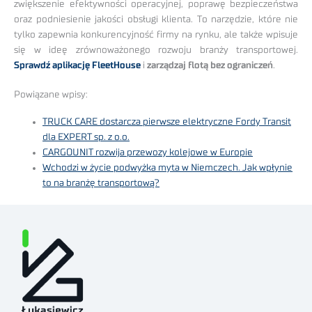
zwiększenie efektywności operacyjnej, poprawę bezpieczeństwa
oraz podniesienie jakości obsługi klienta. To narzędzie, które nie
tylko zapewnia konkurencyjność firmy na rynku, ale także wpisuje
się w ideę zrównoważonego rozwoju branży transportowej.
Sprawdź aplikację FleetHouse
i
zarządzaj flotą bez ograniczeń
.
Powiązane wpisy:
TRUCK CARE dostarcza pierwsze elektryczne Fordy Transit
dla EXPERT sp. z o.o.
CARGOUNIT rozwija przewozy kolejowe w Europie
Wchodzi w życie podwyżka myta w Niemczech. Jak wpłynie
to na branżę transportową?