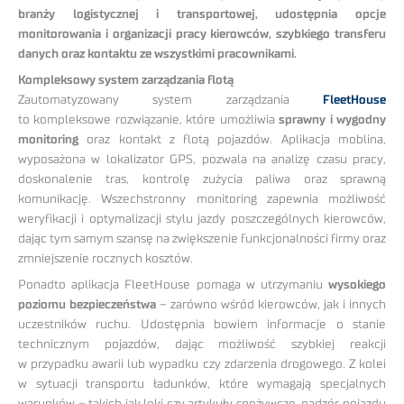
branży logistycznej i transportowej, udostępnia opcje
monitorowania i organizacji pracy kierowców, szybkiego transferu
danych oraz kontaktu ze wszystkimi pracownikami.
Kompleksowy system zarządzania flotą
Zautomatyzowany system zarządzania
FleetHouse
to kompleksowe rozwiązanie, które umożliwia
sprawny i wygodny
monitoring
oraz kontakt z flotą pojazdów. Aplikacja moblina,
wyposażona w lokalizator GPS, pozwala na analizę czasu pracy,
doskonalenie tras, kontrolę zużycia paliwa oraz sprawną
komunikację. Wszechstronny monitoring zapewnia możliwość
weryfikacji i optymalizacji stylu jazdy poszczególnych kierowców,
dając tym samym szansę na zwiększenie funkcjonalności firmy oraz
zmniejszenie rocznych kosztów.
Ponadto aplikacja FleetHouse pomaga w utrzymaniu
wysokiego
poziomu bezpieczeństwa
– zarówno wśród kierowców, jak i innych
uczestników ruchu. Udostępnia bowiem informacje o stanie
technicznym pojazdów, dając możliwość szybkiej reakcji
w przypadku awarii lub wypadku czy zdarzenia drogowego. Z kolei
w sytuacji transportu ładunków, które wymagają specjalnych
warunków – takich jak leki czy artykuły spożywcze, nadzór pojazdu