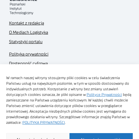
Kontakt z redakcją
O Mediach Logistyka
Statystyki portalu
Polityka prywatności
Dostępność cyfrowa
Regulamin Portalu
W ramach naszej witryny stosujemy pliki cookies w celu świadczenia
Regulamin sklepu
Państwu usług na najwyższym poziomie, w tym w sposób dostosowany do
indywidualnych potrzeb. Korzystanie z witryny bez zmiany ustawień
dotyczących cookies oznacza, że pliki opisane w
Polityce Prywatności
będą
zamieszczane na Państwa urządzeniu końcowym. W każdej chwili możecie
Państwo zmienić ustawienia dotyczące plików cookies w przeglądarce
internetowej. Akceptacja niezbędnych plików cookies jest wymagana do
Obrazy stockowe
prawidłowego działania witryny. Szczegółowe informacje znajdą Państwo w
autorstwa
zakładce:
POLITYKA PRYWATNOŚCI
.
Sieć Badawcza Łukasiewicz - Poznański Instytut