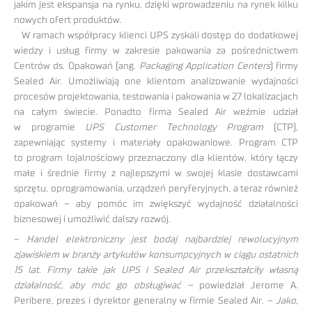
jakim jest ekspansja na rynku, dzięki wprowadzeniu na rynek kilku
nowych ofert produktów.
W ramach współpracy klienci UPS zyskali dostęp do dodatkowej
wiedzy i usług firmy w zakresie pakowania za pośrednictwem
Centrów ds. Opakowań (ang.
Packaging Application Centers
) firmy
Sealed Air. Umożliwiają one klientom analizowanie wydajności
procesów projektowania, testowania i pakowania w 27 lokalizacjach
na całym świecie. Ponadto firma Sealed Air weźmie udział
w programie
UPS Customer Technology Program
(CTP),
zapewniając systemy i materiały opakowaniowe. Program CTP
to program lojalnościowy przeznaczony dla klientów, który łączy
małe i średnie firmy z najlepszymi w swojej klasie dostawcami
sprzętu, oprogramowania, urządzeń peryferyjnych, a teraz również
opakowań – aby pomóc im zwiększyć wydajność działalności
biznesowej i umożliwić dalszy rozwój.
–
Handel elektroniczny jest bodaj najbardziej rewolucyjnym
zjawiskiem w branży artykułów konsumpcyjnych w ciągu ostatnich
15 lat. Firmy takie jak UPS i Sealed Air przekształciły własną
działalność, aby móc go obsługiwać –
powiedział Jerome A.
Peribere, prezes i dyrektor generalny w firmie Sealed Air. –
Jako,