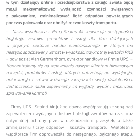
w tym działający online i przedsiębiorstwa z całego świata będą
mogli maksymalizować wydajność czynności związanych
z pakowaniem, zminimalizować ilość odpadów powstających
podczas pakowania oraz obniżyć roczne koszty transportu.
–
Nasza współpraca z firmą Sealed Air zaowocuje dostępnością
bogatego zestawu produktów i usług dla firm działających
w prężnym sektorze handlu elektronicznego, w którym ma
nastąpić spodziewany wzrost w wysokości trzykrotnej wartości PKB
– powiedział Alan Gershenhorn, dyrektor handlowy w firmie UPS. –
Koncentrujemy się na zapewnianiu naszym klientom biznesowym
narzędzi, produktów i usług, których potrzebują do wydajnego,
opłacalnego i zrównoważonego zarządzania swoją działalnością.
Jednocześnie nadal zapewniamy im wygodę, wybór i możliwość
sprawowania kontroli.
Firmy UPS i Sealed Air już od dawna współpracują ze sobą nad
zapewnieniem wydajnych dostaw i obsługi zwrotów na czas oraz
optymalnej ochrony przeciw uszkodzeniom przesyłek, a także
zmniejszeniu liczby odpadów i kosztów transportu. Wieloletnia
współpraca firm doprowadziła do następnego, logicznego etapu,