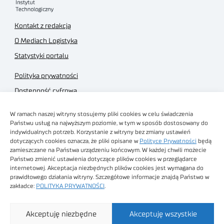
Kontakt z redakcją
O Mediach Logistyka
Statystyki portalu
Polityka prywatności
Dostępność cyfrowa
Regulamin Portalu
W ramach naszej witryny stosujemy pliki cookies w celu świadczenia
Regulamin sklepu
Państwu usług na najwyższym poziomie, w tym w sposób dostosowany do
indywidualnych potrzeb. Korzystanie z witryny bez zmiany ustawień
dotyczących cookies oznacza, że pliki opisane w
Polityce Prywatności
będą
zamieszczane na Państwa urządzeniu końcowym. W każdej chwili możecie
Państwo zmienić ustawienia dotyczące plików cookies w przeglądarce
internetowej. Akceptacja niezbędnych plików cookies jest wymagana do
Obrazy stockowe
prawidłowego działania witryny. Szczegółowe informacje znajdą Państwo w
autorstwa
zakładce:
POLITYKA PRYWATNOŚCI
.
Sieć Badawcza Łukasiewicz - Poznański Instytut
Akceptuję niezbędne
Akceptuję wszystkie
Technologiczny