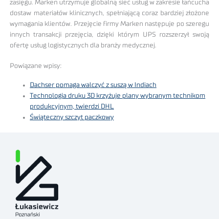
zasięgu. Marken utrzymuje globalną sieć usług w zakresie łańcucha
dostaw materiałów klinicznych, spełniającą coraz bardziej złożone
wymagania klientów. Przejęcie firmy Marken następuje po szeregu
innych transakcji przejęcia, dzięki którym UPS rozszerzył swoją
ofertę usług logistycznych dla branży medycznej.
Powiązane wpisy:
Dachser pomaga walczyć z suszą w Indiach
Technologia druku 3D krzyżuje plany wybranym technikom
produkcyjnym, twierdzi DHL
Świąteczny szczyt paczkowy