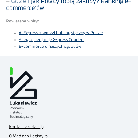
–
Gdzie i jak Polacy robią zakupy? Ranking e-
commerce’ów
Powiązane wpisy:
AliExpress otworzył hub logistyczny w Polsce
Allegro przejmuje X-press Couriers
E-commerce u naszych sąsiadów
Kontakt z redakcją
O Mediach Logistyka