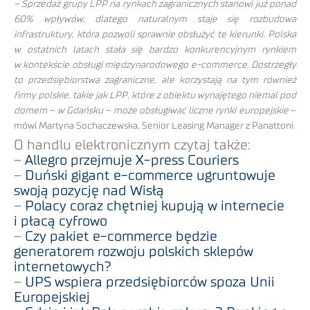
– Sprzedaż grupy LPP na rynkach zagranicznych stanowi już ponad
60% wpływów, dlatego naturalnym staje się rozbudowa
infrastruktury, która pozwoli sprawnie obsłużyć te kierunki. Polska
w ostatnich latach stała się bardzo konkurencyjnym rynkiem
w kontekście obsługi międzynarodowego e-commerce. Dostrzegły
to przedsiębiorstwa zagraniczne, ale korzystają na tym również
firmy polskie, takie jak LPP, które z obiektu wynajętego niemal pod
domem – w Gdańsku – może obsługiwać liczne rynki europejskie
–
mówi Martyna Sochaczewska, Senior Leasing Manager z Panattoni.
O handlu elektronicznym czytaj także:
–
Allegro przejmuje X-press Couriers
–
Duński gigant e-commerce ugruntowuje
swoją pozycję nad Wisłą
–
Polacy coraz chętniej kupują w internecie
i płacą cyfrowo
–
Czy pakiet e-commerce będzie
generatorem rozwoju polskich sklepów
internetowych?
–
UPS wspiera przedsiębiorców spoza Unii
Europejskiej