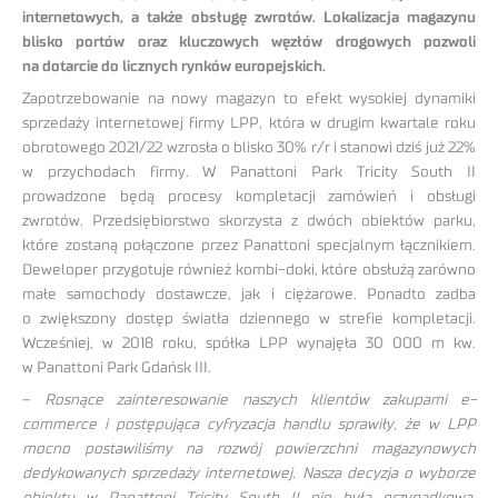
internetowych, a także obsługę zwrotów. Lokalizacja magazynu
blisko portów oraz kluczowych węzłów drogowych pozwoli
na dotarcie do licznych rynków europejskich.
Zapotrzebowanie na nowy magazyn to efekt wysokiej dynamiki
sprzedaży internetowej firmy LPP, która w drugim kwartale roku
obrotowego 2021/22 wzrosła o blisko 30% r/r i stanowi dziś już 22%
w przychodach firmy. W Panattoni Park Tricity South II
prowadzone będą procesy kompletacji zamówień i obsługi
zwrotów. Przedsiębiorstwo skorzysta z dwóch obiektów parku,
które zostaną połączone przez Panattoni specjalnym łącznikiem.
Deweloper przygotuje również kombi-doki, które obsłużą zarówno
małe samochody dostawcze, jak i ciężarowe. Ponadto zadba
o zwiększony dostęp światła dziennego w strefie kompletacji.
Wcześniej, w 2018 roku, spółka LPP wynajęła 30 000 m kw.
w Panattoni Park Gdańsk III.
–
Rosnące zainteresowanie naszych klientów zakupami e-
commerce i postępująca cyfryzacja handlu sprawiły, że w LPP
mocno postawiliśmy na rozwój powierzchni magazynowych
dedykowanych sprzedaży internetowej. Nasza decyzja o wyborze
obiektu w Panattoni Tricity South II nie była przypadkowa.