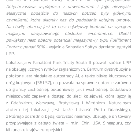
Dotychczasowa współpraca z deweloperem i jego niezwykle
elastyczne podejście do naszych potrzeb były głównymi
czynnikami, które skłoniły nas do podpisania kolejnej umowy.
Na chwilę obecną jest to nasz największy kontrakt na wynajem
magazynu dedykowanego obsłudze e-commerce. Obiekt
powiększy nasz obecny potencjał magazynowy typu Fulfillment
Center o ponad 30%
– wyjaśnia Sebastian Sołtys, dyrektor logistyki
LPP.
Lokalizacja w Panattoni Park Tricity South II pozwoli spółce LPP
na obsługę licznych rynków zagranicznych. Centrum dystrybucyjne
położone jest niedaleko autostrady A1, a także blisko kluczowych
dróg krajowych (S6 i S7), co pozwala na sprawne dotarcie zarówno
do granicy zachodniej, południowej, jak i wschodniej. Dodatkowo
miejscowość zapewnia dostęp do sieci kolejowej, która łączy ją
z Gdańskiem, Warszawą, Bratysławą i Wiedniem. Naturalnym
atutem tej lokalizacji jest także bliskość Portu Gdańskiego,
z którego pośrednio będą korzystać najemcy. Obsługuje on towary
przypływające z całego świata – m.in. Chin, USA, Singapuru, czy
kilkunastu krajów europejskich.