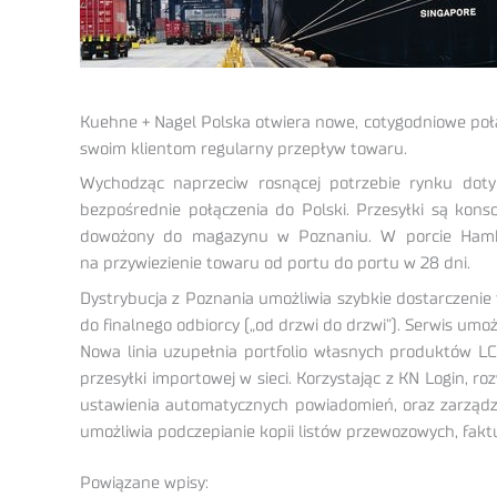
Kuehne + Nagel Polska otwiera nowe, cotygodniowe połą
swoim klientom regularny przepływ towaru.
Wychodząc naprzeciw rosnącej potrzebie rynku doty
bezpośrednie połączenia do Polski. Przesyłki są ko
dowożony do magazynu w Poznaniu. W porcie Hambur
na przywiezienie towaru od portu do portu w 28 dni.
Dystrybucja z Poznania umożliwia szybkie dostarczenie
do finalnego odbiorcy („od drzwi do drzwi”). Serwis umo
Nowa linia uzupełnia portfolio własnych produktów L
przesyłki importowej w sieci. Korzystając z KN Login, r
ustawienia automatycznych powiadomień, oraz zarządz
umożliwia podczepianie kopii listów przewozowych, fakt
Powiązane wpisy: