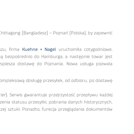
Chittagong (Bangladesz) – Poznań (Polska), by zapewnić
szu, firma
Kuehne + Nagel
uruchomiła cotygodniowe,
ną bezpośrednio do Hamburga, a następnie towar jest
yspiesza dostawę do Poznania. Nowa usługa pozwala
 kompleksową obsługę przesyłek, od odbioru, po dostawę
ier
). Serwis gwarantuje przejrzystość przepływu każdej
dzenia statusu przesyłki, pobrania danych historycznych,
zej sztuki. Ponadto, funkcja przeglądania dokumentów