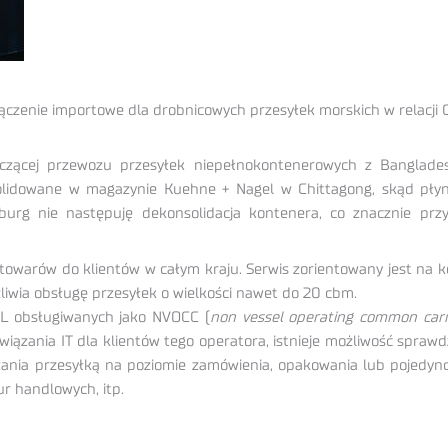
czenie importowe dla drobnicowych przesyłek morskich w relacji 
czącej przewozu przesyłek niepełnokontenerowych z Banglade
nsolidowane w magazynie Kuehne + Nagel w Chittagong, skąd pły
g nie następuję dekonsolidacja kontenera, co znacznie prz
 towarów do klientów w całym kraju. Serwis zorientowany jest na
żliwia obsługę przesyłek o wielkości nawet do 20 cbm.
CL obsługiwanych jako NVOCC (
non vessel operating common carr
ozwiązania IT dla klientów tego operatora, istnieje możliwość spraw
ania przesyłką na poziomie zamówienia, opakowania lub pojedync
ur handlowych, itp.