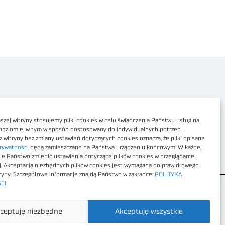
Polityka prywatności
Dostępność cyfrowa
zej witryny stosujemy pliki cookies w celu świadczenia Państwu usług na
poziomie, w tym w sposób dostosowany do indywidualnych potrzeb.
Regulamin Portalu
z witryny bez zmiany ustawień dotyczących cookies oznacza, że pliki opisane
rywatności
będą zamieszczane na Państwa urządzeniu końcowym. W każdej
Regulamin sklepu
ie Państwo zmienić ustawienia dotyczące plików cookies w przeglądarce
j. Akceptacja niezbędnych plików cookies jest wymagana do prawidłowego
tryny. Szczegółowe informacje znajdą Państwo w zakładce:
POLITYKA
CI
.
ceptuję niezbędne
Akceptuję wszystkie