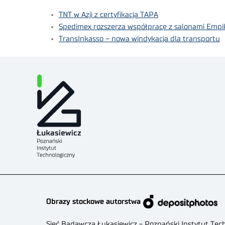
TNT w Azji z certyfikacją TAPA
Spedimex rozszerza współpracę z salonami Empi
TransInkasso – nowa windykacja dla transportu
Obrazy stockowe autorstwa
Sieć Badawcza Łukasiewicz - Poznański Instytut Tec