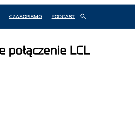
Search
CZASOPISMO
PODCAST
for:
Search Button
e połączenie LCL