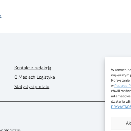
k
Kontakt z redakcją
W ramach nas
najwyższym 
O Mediach Logistyka
Korzystanie 
w
Polityce P
Statystyki portalu
chwili możec
internetowe
działania wi
PRYWATNOŚ
Ak
hnologiczny