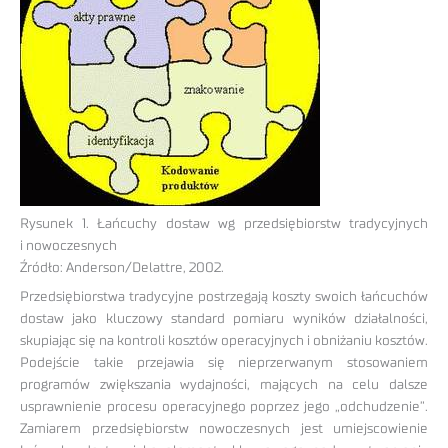
Rysunek 1. Łańcuchy dostaw wg przedsiębiorstw tradycyjnych
i nowoczesnych
Źródło: Anderson/Delattre, 2002.
Przedsiębiorstwa tradycyjne postrzegają koszty swoich łańcuchów
dostaw jako kluczowy standard pomiaru wyników działalności,
skupiając się na kontroli kosztów operacyjnych i obniżaniu kosztów.
Podejście takie przejawia się nieprzerwanym stosowaniem
programów zwiększania wydajności, mających na celu dalsze
usprawnienie procesu operacyjnego poprzez jego „odchudzenie”.
Zamiarem przedsiębiorstw nowoczesnych jest umiejscowienie