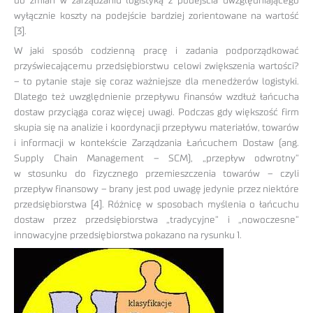
do zmian w zarządzaniu logistyką z podejścia uwzględniającego
wyłącznie koszty na podejście bardziej zorientowane na wartość
[3].
W jaki sposób codzienną pracę i zadania podporządkować
przyświecającemu przedsiębiorstwu celowi zwiększenia wartości?
– to pytanie staje się coraz ważniejsze dla menedżerów logistyki.
Dlatego też uwzględnienie przepływu finansów wzdłuż łańcucha
dostaw przyciąga coraz więcej uwagi. Podczas gdy większość firm
skupia się na analizie i koordynacji przepływu materiałów, towarów
i informacji w kontekście Zarządzania Łańcuchem Dostaw (ang.
Supply Chain Management – SCM), „przepływ odwrotny”
w stosunku do fizycznego przemieszczenia towarów – czyli
przepływ finansowy – brany jest pod uwagę jedynie przez niektóre
przedsiębiorstwa [4]. Różnicę w sposobach myślenia o łańcuchu
dostaw przez przedsiębiorstwa „tradycyjne” i „nowoczesne”
innowacyjne przedsiębiorstwa pokazano na rysunku 1.