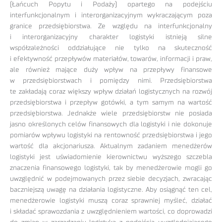
(Łańcuch Popytu i Podaży) opartego na podejściu
interfunkcjonalnym i interorganizacyjnym wykraczającym poza
granice przedsiębiorstwa. Ze względu na interfunkcjonalny
i interorganizacyjny charakter logistyki istnieją silne
współzależności oddziałujące nie tylko na skuteczność
i efektywność przepływów materiałów, towarów, informacji i praw,
ale również mające duży wpływ na przepływy finansowe
w przedsiębiorstwach i pomiędzy nimi. Przedsiębiorstwa
te zakładają coraz większy wpływ działań logistycznych na rozwój
przedsiębiorstwa i przepływ gotówki, a tym samym na wartość
przedsiębiorstwa. Jednakże wiele przedsiębiorstw nie posiada
jasno określonych celów finansowych dla logistyki i nie dokonuje
pomiarów wpływu logistyki na rentowność przedsiębiorstwa i jego
wartość dla akcjonariusza. Aktualnym zadaniem menedżerów
logistyki jest uświadomienie kierownictwu wyższego szczebla
znaczenia finansowego logistyki, tak by menedżerowie mogli go
uwzględnić w podejmowanych przez siebie decyzjach, zwracając
baczniejszą uwagę na działania logistyczne. Aby osiągnąć ten cel,
menedżerowie logistyki muszą coraz sprawniej myśleć, działać
i składać sprawozdania z uwzględnieniem wartości, co doprowadzi