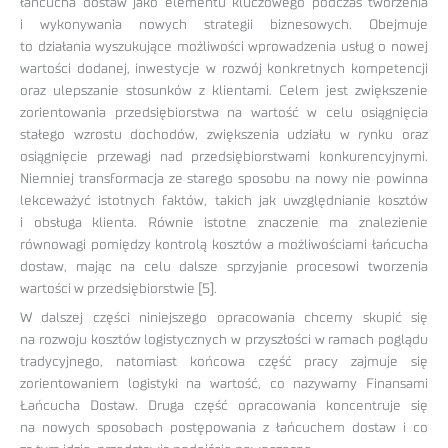
łańcucha dostaw jako elementu kluczowego podczas tworzenia
i wykonywania nowych strategii biznesowych. Obejmuje
to działania wyszukujące możliwości wprowadzenia usług o nowej
wartości dodanej, inwestycje w rozwój konkretnych kompetencji
oraz ulepszanie stosunków z klientami. Celem jest zwiększenie
zorientowania przedsiębiorstwa na wartość w celu osiągnięcia
stałego wzrostu dochodów, zwiększenia udziału w rynku oraz
osiągnięcie przewagi nad przedsiębiorstwami konkurencyjnymi.
Niemniej transformacja ze starego sposobu na nowy nie powinna
lekceważyć istotnych faktów, takich jak uwzględnianie kosztów
i obsługa klienta. Równie istotne znaczenie ma znalezienie
równowagi pomiędzy kontrolą kosztów a możliwościami łańcucha
dostaw, mając na celu dalsze sprzyjanie procesowi tworzenia
wartości w przedsiębiorstwie [5].
W dalszej części niniejszego opracowania chcemy skupić się
na rozwoju kosztów logistycznych w przyszłości w ramach poglądu
tradycyjnego, natomiast końcowa część pracy zajmuje się
zorientowaniem logistyki na wartość, co nazywamy Finansami
Łańcucha Dostaw. Druga część opracowania koncentruje się
na nowych sposobach postępowania z łańcuchem dostaw i co