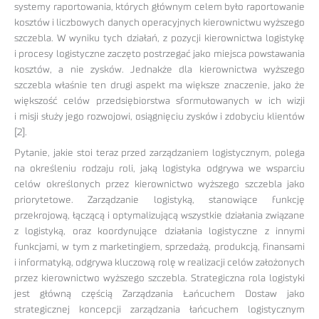
systemy raportowania, których głównym celem było raportowanie
kosztów i liczbowych danych operacyjnych kierownictwu wyższego
szczebla. W wyniku tych działań, z pozycji kierownictwa logistykę
i procesy logistyczne zaczęto postrzegać jako miejsca powstawania
kosztów, a nie zysków. Jednakże dla kierownictwa wyższego
szczebla właśnie ten drugi aspekt ma większe znaczenie, jako że
większość celów przedsiębiorstwa sformułowanych w ich wizji
i misji służy jego rozwojowi, osiągnięciu zysków i zdobyciu klientów
[2].
Pytanie, jakie stoi teraz przed zarządzaniem logistycznym, polega
na określeniu rodzaju roli, jaką logistyka odgrywa we wsparciu
celów określonych przez kierownictwo wyższego szczebla jako
priorytetowe. Zarządzanie logistyką, stanowiące funkcję
przekrojową, łączącą i optymalizującą wszystkie działania związane
z logistyką, oraz koordynujące działania logistyczne z innymi
funkcjami, w tym z marketingiem, sprzedażą, produkcją, finansami
i informatyką, odgrywa kluczową rolę w realizacji celów założonych
przez kierownictwo wyższego szczebla. Strategiczna rola logistyki
jest główną częścią Zarządzania Łańcuchem Dostaw jako
strategicznej koncepcji zarządzania łańcuchem logistycznym