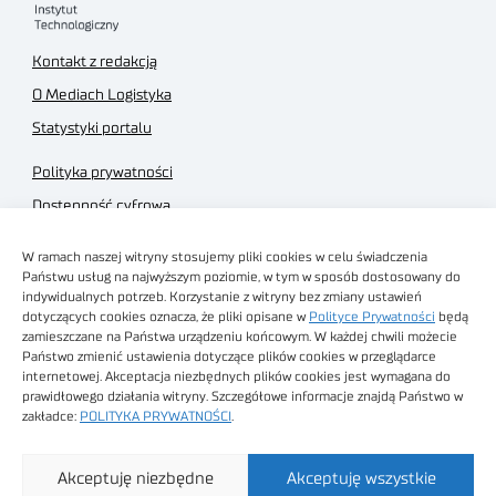
Kontakt z redakcją
O Mediach Logistyka
Statystyki portalu
Polityka prywatności
Dostępność cyfrowa
Regulamin Portalu
W ramach naszej witryny stosujemy pliki cookies w celu świadczenia
Regulamin sklepu
Państwu usług na najwyższym poziomie, w tym w sposób dostosowany do
indywidualnych potrzeb. Korzystanie z witryny bez zmiany ustawień
dotyczących cookies oznacza, że pliki opisane w
Polityce Prywatności
będą
zamieszczane na Państwa urządzeniu końcowym. W każdej chwili możecie
Państwo zmienić ustawienia dotyczące plików cookies w przeglądarce
internetowej. Akceptacja niezbędnych plików cookies jest wymagana do
Obrazy stockowe
prawidłowego działania witryny. Szczegółowe informacje znajdą Państwo w
autorstwa
zakładce:
POLITYKA PRYWATNOŚCI
.
Sieć Badawcza Łukasiewicz - Poznański Instytut
Akceptuję niezbędne
Akceptuję wszystkie
Technologiczny