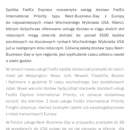
Spółka FedEx Express rozszerzyła zasięg dostaw FedEx
International Priority typu Next-Business-Day z Europy
do najważniejszych miast Wschodniego Wybrzeża USA. Klienci,
którym dotychczas oferowano usługę dostaw w ciągu dwóch dni
roboczych mogą obecnie dotrzeć do ponad 3500 kodów
pocztowych na kluczowych rynkach Wschodniego Wybrzeża USA
już w następnym dniu roboczym. Główną zaletą dostaw typu Next-
Business-Day w tym regionie, jest wydłużenie czasu odbioru nawet
o sześć godzin.
W ramach nowej usługi FedEx będzie dostarczał przesyłki do takich
miast jak Waszyngton, Nowy Jork, Newark, Filadelfia, Boston
i Baltimore o godzinie 15 czasu wschodniego, bez dodatkowych
opłat. Nowe warunki dostaw będą odtąd stanowiły standard usługi
FedEx Express International Priority, co oznacza dodatkową
korzyść dla klientów. Z kolei usługa FedEx International Priority
Freight obejmuje również przesyłki ciężkie lub wysokogabarytowe
z miast tranzytowych Europy.
W Polsce usługa Next-Business-Day w przypadku przesyłek do 68
kg wysyłanych do USA pojawi się po raz pierwszy w ofercie dla