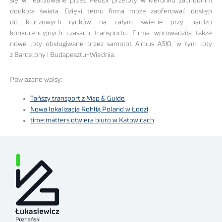
się w realizowane przez FedEx przeloty w kierunku zachodnim
dookoła świata. Dzięki temu firma może zaoferować dostęp
do kluczowych rynków na całym świecie przy bardzo
konkurencyjnych czasach transportu. Firma wprowadziła także
nowe loty obsługiwane przez samolot Airbus A310, w tym loty
z Barcelony i Budapesztu-Wiednia.
Powiązane wpisy:
Tańszy transport z Map & Guide
Nowa lokalizacja Rohlig Poland w Łodzi
time:matters otwiera biuro w Katowicach