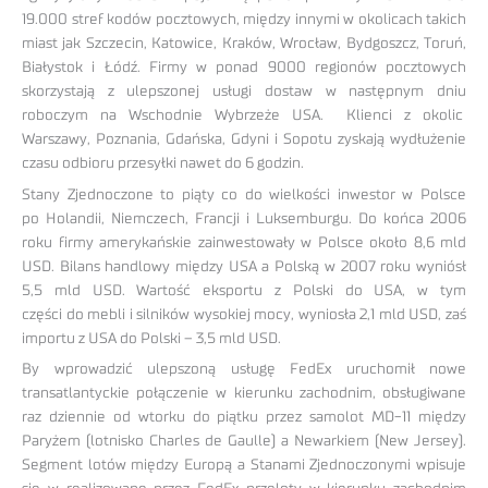
19.000 stref kodów pocztowych, między innymi w okolicach takich
miast jak Szczecin, Katowice, Kraków, Wrocław, Bydgoszcz, Toruń,
Białystok i Łódź. Firmy w ponad 9000 regionów pocztowych
skorzystają z ulepszonej usługi dostaw w następnym dniu
roboczym na Wschodnie Wybrzeże USA. Klienci z okolic
Warszawy, Poznania, Gdańska, Gdyni i Sopotu zyskają wydłużenie
czasu odbioru przesyłki nawet do 6 godzin.
Stany Zjednoczone to piąty co do wielkości inwestor w Polsce
po Holandii, Niemczech, Francji i Luksemburgu. Do końca 2006
roku firmy amerykańskie zainwestowały w Polsce około 8,6 mld
USD. Bilans handlowy między USA a Polską w 2007 roku wyniósł
5,5 mld USD. Wartość eksportu z Polski do USA, w tym
części do mebli i silników wysokiej mocy, wyniosła 2,1 mld USD, zaś
importu z USA do Polski – 3,5 mld USD.
By wprowadzić ulepszoną usługę FedEx uruchomił nowe
transatlantyckie połączenie w kierunku zachodnim, obsługiwane
raz dziennie od wtorku do piątku przez samolot MD-11 między
Paryżem (lotnisko Charles de Gaulle) a Newarkiem (New Jersey).
Segment lotów między Europą a Stanami Zjednoczonymi wpisuje