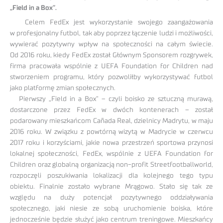
„Field in a Box”.
Celem FedEx jest wykorzystanie swojego zaangażowania
w profesjonalny futbol, tak aby poprzez łączenie ludzi i możliwości,
wywierać pozytywny wpływ na społeczności na całym świecie.
Od 2016 roku, kiedy FedEx został Głównym Sponsorem rozgrywek,
firma pracowała wspólnie z UEFA Foundation for Children nad
stworzeniem programu, który pozwoliłby wykorzystywać futbol
jako platformę zmian społecznych.
Pierwszy „Field in a Box” – czyli boisko ze sztuczną murawą,
dostarczone przez FedEx w dwóch kontenerach – został
podarowany mieszkańcom Cañada Real, dzielnicy Madrytu, w maju
2016 roku. W związku z powtórną wizytą w Madrycie w czerwcu
2017 roku i korzyściami, jakie nowa przestrzeń sportowa przynosi
lokalnej społeczności, FedEx, wspólnie z UEFA Foundation for
Children oraz globalną organizacją non-profit Streetfootballworld,
rozpoczęli poszukiwania lokalizacji dla kolejnego tego typu
obiektu. Finalnie zostało wybrane Mrągowo. Stało się tak ze
względu na duży potencjał pozytywnego oddziaływania
społecznego, jaki niesie ze sobą uruchomienie boiska, które
jednocześnie będzie służyć jako centrum treningowe. Mieszkańcy