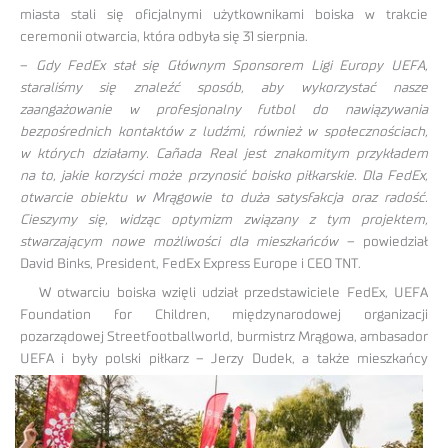
miasta stali się oficjalnymi użytkownikami boiska w trakcie
ceremonii otwarcia, która odbyła się 31 sierpnia.
–
Gdy FedEx stał się Głównym Sponsorem Ligi Europy UEFA,
staraliśmy się znaleźć sposób, aby wykorzystać nasze
zaangażowanie w profesjonalny futbol do nawiązywania
bezpośrednich kontaktów z ludźmi, również w społecznościach,
w których działamy. Cañada Real jest znakomitym przykładem
na to, jakie korzyści może przynosić boisko piłkarskie. Dla FedEx,
otwarcie obiektu w Mrągowie to duża satysfakcja oraz radość.
Cieszymy się, widząc optymizm związany z tym projektem,
stwarzającym nowe możliwości dla mieszkańców
– powiedział
David Binks, President, FedEx Express Europe i CEO TNT.
W otwarciu boiska wzięli udział przedstawiciele FedEx, UEFA
Foundation for Children, międzynarodowej organizacji
pozarządowej Streetfootballworld, burmistrz Mrągowa, ambasador
UEFA i były polski piłkarz – Jerz
y Dudek, a także mieszkańcy