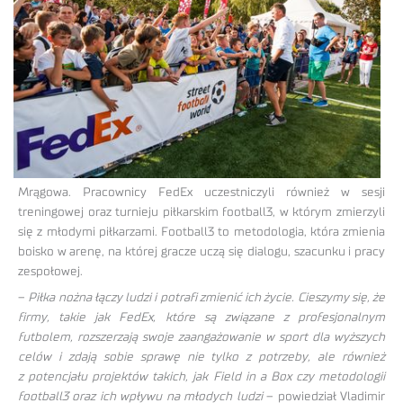
Mrągowa. Pracownicy FedEx uczestniczyli również w sesji
treningowej oraz turnieju piłkarskim football3, w którym zmierzyli
się z młodymi piłkarzami. Football3 to metodologia, która zmienia
boisko w arenę, na której gracze uczą się dialogu, szacunku i pracy
zespołowej.
–
Piłka nożna łączy ludzi i potrafi zmienić ich życie. Cieszymy się, że
firmy, takie jak FedEx, które są związane z profesjonalnym
futbolem, rozszerzają swoje zaangażowanie w sport dla wyższych
celów i zdają sobie sprawę nie tylko z potrzeby, ale również
z potencjału projektów takich, jak Field in a Box czy metodologii
football3 oraz ich wpływu na młodych ludzi
– powiedział Vladimir