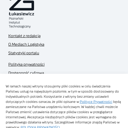
Kontakt z redakcją
O Mediach Logistyka
Statystyki portalu
Polityka prywatności
Dostępność cyfrowa
Regulamin Portalu
W ramach naszej witryny stosujemy pliki cookies w celu świadczenia
Regulamin sklepu
Państwu usług na najwyższym poziomie, w tym w sposób dostosowany do
indywidualnych potrzeb. Korzystanie z witryny bez zmiany ustawień
dotyczących cookies oznacza, że pliki opisane w
Polityce Prywatności
będą
zamieszczane na Państwa urządzeniu końcowym. W każdej chwili możecie
Państwo zmienić ustawienia dotyczące plików cookies w przeglądarce
internetowej. Akceptacja niezbędnych plików cookies jest wymagana do
Obrazy stockowe
prawidłowego działania witryny. Szczegółowe informacje znajdą Państwo w
autorstwa
zakładce:
POLITYKA PRYWATNOŚCI
.