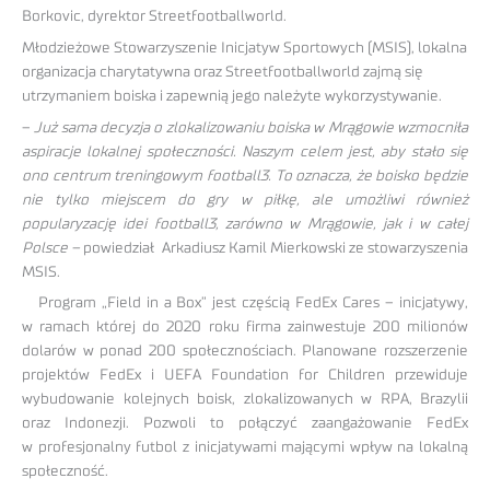
Borkovic, dyrektor Streetfootballworld.
Młodzieżowe Stowarzyszenie Inicjatyw Sportowych (MSIS), lokalna
organizacja charytatywna oraz Streetfootballworld zajmą się
utrzymaniem boiska i zapewnią jego należyte wykorzystywanie.
–
Już sama decyzja o zlokalizowaniu boiska w Mrągowie wzmocniła
aspiracje lokalnej społeczności. Naszym celem jest, aby stało się
ono centrum treningowym football3. To oznacza, że boisko będzie
nie tylko miejscem do gry w piłkę, ale umożliwi również
popularyzację idei football3, zarówno w Mrągowie, jak i w całej
Polsce –
powiedział Arkadiusz Kamil Mierkowski ze stowarzyszenia
MSIS.
Program „Field in a Box” jest częścią FedEx Cares – inicjatywy,
w ramach której do 2020 roku firma zainwestuje 200 milionów
dolarów w ponad 200 społecznościach. Planowane rozszerzenie
projektów FedEx i UEFA Foundation for Children przewiduje
wybudowanie kolejnych boisk, zlokalizowanych w RPA, Brazylii
oraz Indonezji. Pozwoli to połączyć zaangażowanie FedEx
w profesjonalny futbol z inicjatywami mającymi wpływ na lokalną
społeczność.