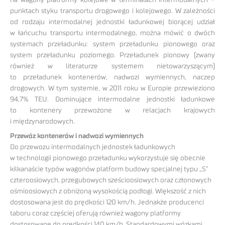
punktach styku transportu drogowego i kolejowego. W zależności
od rodzaju intermodalnej jednostki ładunkowej biorącej udział
w łańcuchu transportu intermodalnego, można mówić o dwóch
systemach przeładunku: system przeładunku pionowego oraz
system przeładunku poziomego. Przeładunek pionowy (zwany
również w literaturze systemem nietowarzyszącym)
to przeładunek kontenerów, nadwozi wymiennych, naczep
drogowych. W tym systemie, w 2011 roku w Europie przewieziono
94,7% TEU. Dominujące intermodalne jednostki ładunkowe
to kontenery przewożone w relacjach krajowych
i międzynarodowych.
Przewóz kontenerów i nadwozi wymiennych
Do przewozu intermodalnych jednostek ładunkowych
w technologii pionowego przeładunku wykorzystuje się obecnie
kilkanaście typów wagonów platform budowy specjalnej typu „S”
czteroosiowych, przegubowych sześcioosiowych oraz członowych
ośmioosiowych z obniżoną wysokością podłogi. Większość z nich
dostosowana jest do prędkości 120 km/h. Jednakże producenci
taboru coraz częściej oferują również wagony platformy
dostosowane do prędkości 140 km/h. Standardowymi wózkami