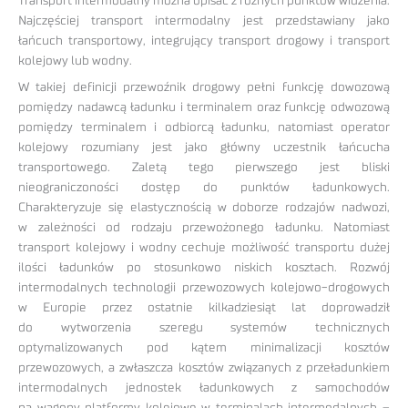
Transport intermodalny można opisać z różnych punktów widzenia.
Najczęściej transport intermodalny jest przedstawiany jako
łańcuch transportowy, integrujący transport drogowy i transport
kolejowy lub wodny.
W takiej definicji przewoźnik drogowy pełni funkcję dowozową
pomiędzy nadawcą ładunku i terminalem oraz funkcję odwozową
pomiędzy terminalem i odbiorcą ładunku, natomiast operator
kolejowy rozumiany jest jako główny uczestnik łańcucha
transportowego. Zaletą tego pierwszego jest bliski
nieograniczoności dostęp do punktów ładunkowych.
Charakteryzuje się elastycznością w doborze rodzajów nadwozi,
w zależności od rodzaju przewożonego ładunku. Natomiast
transport kolejowy i wodny cechuje możliwość transportu dużej
ilości ładunków po stosunkowo niskich kosztach. Rozwój
intermodalnych technologii przewozowych kolejowo-drogowych
w Europie przez ostatnie kilkadziesiąt lat doprowadził
do wytworzenia szeregu systemów technicznych
optymalizowanych pod kątem minimalizacji kosztów
przewozowych, a zwłaszcza kosztów związanych z przeładunkiem
intermodalnych jednostek ładunkowych z samochodów
na wagony platformy kolejowe w terminalach intermodalnych –