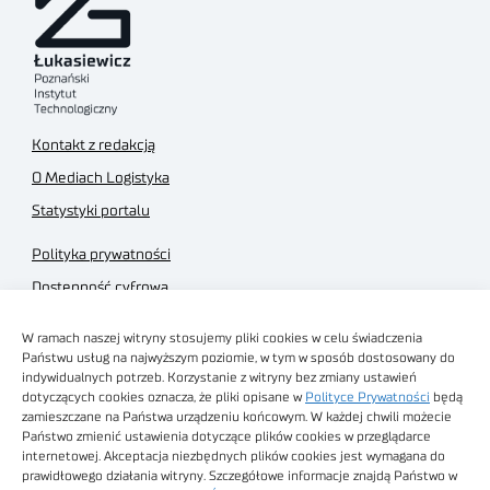
Kontakt z redakcją
O Mediach Logistyka
Statystyki portalu
Polityka prywatności
Dostępność cyfrowa
Regulamin Portalu
W ramach naszej witryny stosujemy pliki cookies w celu świadczenia
Regulamin sklepu
Państwu usług na najwyższym poziomie, w tym w sposób dostosowany do
indywidualnych potrzeb. Korzystanie z witryny bez zmiany ustawień
dotyczących cookies oznacza, że pliki opisane w
Polityce Prywatności
będą
zamieszczane na Państwa urządzeniu końcowym. W każdej chwili możecie
Państwo zmienić ustawienia dotyczące plików cookies w przeglądarce
internetowej. Akceptacja niezbędnych plików cookies jest wymagana do
Obrazy stockowe
prawidłowego działania witryny. Szczegółowe informacje znajdą Państwo w