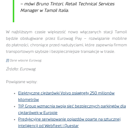
– mówi Bruno Tintori, Retail Technical Services
Manager w Tamoil Italia.
W najbliższym czasie większość nowo włączanych stacji Tamoil
będzie obsługiwane przez Eurowag Pay – rozwiązanie mobilne
do płatności, chroniące przed nadużyciami, które zapewnia firmom
transportowym szybsze i bezpieczniejsze transakcje w trasie.
[1]
Dane własne Eurowag.
Źródło: Eurowag
Powiązane wpisy:
Elektryczne ciężarówki Volvo osiągnęły 250 milionów
kilometrów
TIP Group wzmacnia swoją sieć bezpiecznych parkingów dla
ciężarówek w Europie
Predykcyjne serwisowanie pojazdów oparte na sztucznej
inteligencji od Webfleet i Questar