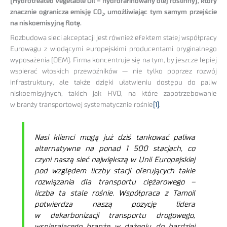
(Hydrotreated Vegetable Oil – hydrorafinowany olej roślinny), który
znacznie ogranicza emisję CO₂, umożliwiając tym samym przejście
na niskoemisyjną flotę.
Rozbudowa sieci akceptacji jest również efektem stałej współpracy
Eurowagu z wiodącymi europejskimi producentami oryginalnego
wyposażenia (OEM). Firma koncentruje się na tym, by jeszcze lepiej
wspierać włoskich przewoźników — nie tylko poprzez rozwój
infrastruktury, ale także dzięki ułatwieniu dostępu do paliw
niskoemisyjnych, takich jak HVO, na które zapotrzebowanie
w branży transportowej systematycznie rośnie
[1]
.
Nasi klienci mogą już dziś tankować paliwa
alternatywne na ponad 1 500 stacjach, co
czyni naszą sieć największą w Unii Europejskiej
pod względem liczby stacji oferujących takie
rozwiązania dla transportu ciężarowego –
liczba ta stale rośnie. Współpraca z Tamoil
potwierdza naszą pozycję lidera
w dekarbonizacji transportu drogowego,
wspierającego branżę w dążeniu do bardziej