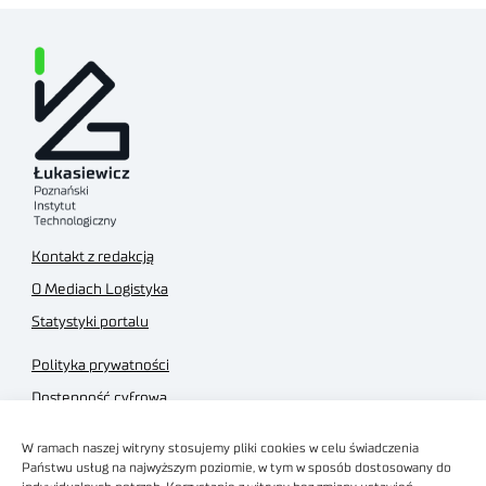
Kontakt z redakcją
O Mediach Logistyka
Statystyki portalu
Polityka prywatności
Dostępność cyfrowa
Regulamin Portalu
W ramach naszej witryny stosujemy pliki cookies w celu świadczenia
Regulamin sklepu
Państwu usług na najwyższym poziomie, w tym w sposób dostosowany do