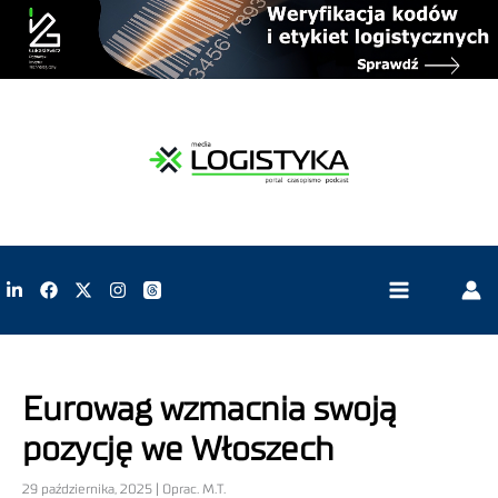
Eurowag wzmacnia swoją
pozycję we Włoszech
29 października, 2025 | Oprac. M.T.