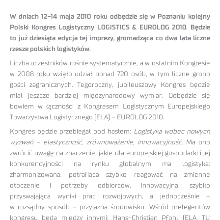
W dniach 12-14 maja 2010 roku odbędzie się w Poznaniu kolejny
Polski Kongres Logistyczny LOGISTICS & EUROLOG 2010. Będzie
to już dziesiąta edycja tej imprezy, gromadząca co dwa lata liczne
rzesze polskich logistyków.
Liczba uczestników rośnie systematycznie, a w ostatnim Kongresie
w 2008 roku wzięło udział ponad 720 osób, w tym liczne grono
gości zagranicznych. Tegoroczny, jubileuszowy Kongres będzie
miał jeszcze bardziej międzynarodowy wymiar. Odbędzie się
bowiem w łączności z Kongresem Logistycznym Europejskiego
Towarzystwa Logistycznego (ELA) – EUROLOG 2010.
Kongres będzie przebiegał pod hasłem:
Logistyka wobec nowych
wyzwań – elastyczność, zrównoważenie, innowacyjność.
Ma ono
zwrócić uwagę na znaczenie, jakie dla europejskiej gospodarki i jej
konkurencyjności na rynku globalnym ma logistyka:
zharmonizowana, potrafiąca szybko reagować na zmienne
otoczenie i potrzeby odbiorców, innowacyjna, szybko
przyswajająca wyniki prac rozwojowych, a jednocześnie –
w rozsądny sposób – przyjazna środowisku. Wśród prelegentów
kongresu będą między innymi: Hans-Christian Pfohl (ELA, TU