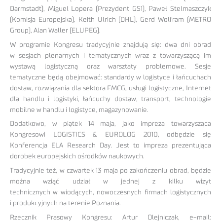
Darmstadt), Miguel Lopera (Prezydent GS1), Paweł Stelmaszczyk
(Komisja Europejska), Keith Ulrich (DHL), Gerd Wolfram (METRO
Group), Alan Waller (ELUPEG).
W programie Kongresu tradycyjnie znajdują się: dwa dni obrad
w sesjach plenarnych i tematycznych wraz z towarzyszącą im
wystawą logistyczną oraz warsztaty problemowe. Sesje
tematyczne będą obejmować: standardy w logistyce i łańcuchach
dostaw, rozwiązania dla sektora FMCG, usługi logistyczne, Internet
dla handlu i logistyki, łańcuchy dostaw, transport, technologie
mobilne w handlu i logistyce, magazynowanie.
Dodatkowo, w piątek 14 maja, jako impreza towarzysząca
Kongresowi LOGISTICS & EUROLOG 2010, odbędzie się
Konferencja ELA Research Day. Jest to impreza prezentująca
dorobek europejskich ośrodków naukowych.
Tradycyjnie też, w czwartek 13 maja po zakończeniu obrad, będzie
można wziąć udział w jednej z kilku wizyt
technicznych w wiodących, nowoczesnych firmach logistycznych
i produkcyjnych na terenie Poznania.
Rzecznik Prasowy Kongresu: Artur Olejniczak, e-mail: