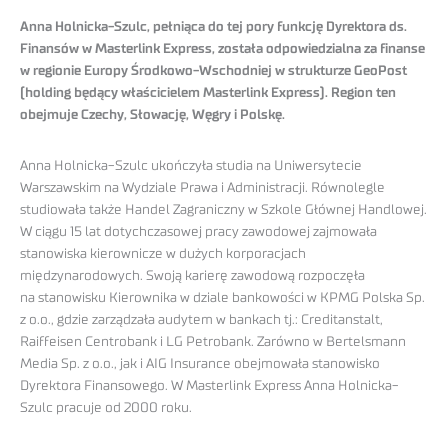
Anna Holnicka-Szulc, pełniąca do tej pory funkcję Dyrektora ds.
Finansów w Masterlink Express, została odpowiedzialna za finanse
w regionie Europy Środkowo-Wschodniej w strukturze GeoPost
(holding będący właścicielem Masterlink Express). Region ten
obejmuje Czechy, Słowację, Węgry i Polskę.
Anna Holnicka-Szulc ukończyła studia na Uniwersytecie
Warszawskim na Wydziale Prawa i Administracji. Równolegle
studiowała także Handel Zagraniczny w Szkole Głównej Handlowej.
W ciągu 15 lat dotychczasowej pracy zawodowej zajmowała
stanowiska kierownicze w dużych korporacjach
międzynarodowych. Swoją karierę zawodową rozpoczęła
na stanowisku Kierownika w dziale bankowości w KPMG Polska Sp.
z o.o., gdzie zarządzała audytem w bankach tj.: Creditanstalt,
Raiffeisen Centrobank i LG Petrobank. Zarówno w Bertelsmann
Media Sp. z o.o., jak i AIG Insurance obejmowała stanowisko
Dyrektora Finansowego. W Masterlink Express Anna Holnicka-
Szulc pracuje od 2000 roku.